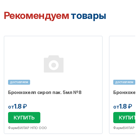
Рекомендуем
товары
доставляем
доставляем
Бронхохелп сироп пак. 5мл №8
Бронхохел
1.8
₽
1.8
₽
от
от
КУПИТЬ
КУПИТ
ФармВИЛАР НПО ООО
ФармВИЛАР Н