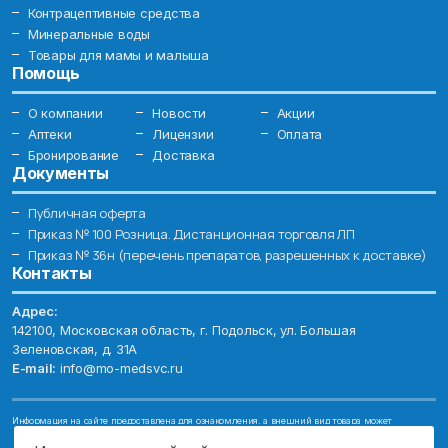
Контрацептивные средства
Минеральные воды
Товары для мамы и малыша
Помощь
О компании
Новости
Акции
Аптеки
Лицензии
Оплата
Бронирование
Доставка
Документы
Публичная оферта
Приказ № 100 Розница. Дистанционная торговля ЛП
Приказ № 36н (перечень препаратов, разрешенных к доставке)
Контакты
Адрес:
142100, Московская область, г. Подольск, ул. Большая
Зеленовская, д. 31А
E-mail:
info@mo-medsvc.ru
Информация на сайте предоставлена для ознакомления, а внешний вид товара может
отличаться от фотографий. Описание препаратов и их свойств не заменяет обращения к врачу.
Имеются противопоказания, проконсультируйтесь со специалистом!