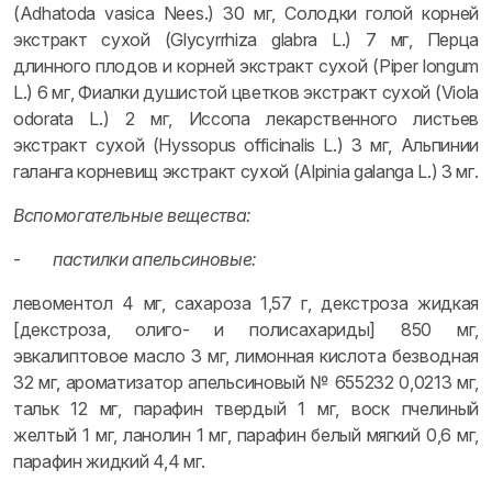
(Adhatoda vasica Nees.) 30 мг, Солодки голой корней
экстракт сухой (Glycyrrhiza glabra L.) 7 мг, Перца
длинного плодов и корней экстракт сухой (Piper longum
L.) 6 мг, Фиалки душистой цветков экстракт сухой (Viola
odorata L.) 2 мг, Иссопа лекарственного листьев
экстракт сухой (Hyssopus officinalis L.) 3 мг, Альпинии
галанга корневищ экстракт сухой (Alpinia galanga L.) 3 мг.
Вспомогательные вещества:
-
пастилки апельсиновые:
левоментол 4 мг, сахароза 1,57 г, декстроза жидкая
[декстроза, олиго- и полисахариды] 850 мг,
эвкалиптовое масло 3 мг, лимонная кислота безводная
32 мг, ароматизатор апельсиновый № 655232 0,0213 мг,
тальк 12 мг, парафин твердый 1 мг, воск пчелиный
желтый 1 мг, ланолин 1 мг, парафин белый мягкий 0,6 мг,
парафин жидкий 4,4 мг.