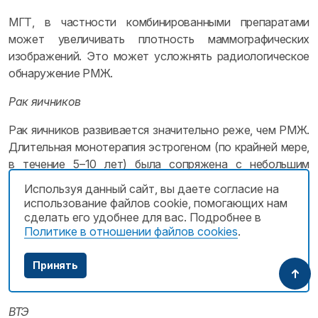
МГТ, в частности комбинированными препаратами
может увеличивать плотность маммографических
изображений. Это может усложнять радиологическое
обнаружение РМЖ.
Рак яичников
Рак яичников развивается значительно реже, чем РМЖ.
Длительная монотерапия эстрогеном (по крайней мере,
в течение 5–10 лет) была сопряжена с небольшим
увеличением риска рака яичников. Результаты
Используя данный сайт, вы даете согласие на
некоторых исследований свидетельствуют о том, что
использование файлов cookie, помогающих нам
МГТ комбинированными препаратами имеет сходный
сделать его удобнее для вас. Подробнее в
Политике в отношении файлов cookies
.
или незначительно меньший риск. Неизвестно,
отличается ли риск при длительном приеме
низкоактивных эстрогенов (таких, как эстриол) от
Принять
такового при монотерапии другими эстрогенами.
ВТЭ