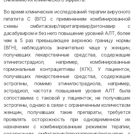
Во время клинических исследований терапии вирусного
гепатита С (ВГС) с применением комбинированной
схемы омбитасвир/паритапревир/ритонавир с
дасабувиром и без него повышение уровней АЛТ, более
чем в 5 раз превышающее верхнюю границу нормы
(ВГН), наблюдалось значительно чаще у женщин,
получавших лекарственные средства, содержащие
этинилэстрадиол, например, комбинированные
гормональные контрацептивы (КГК). У пациенток,
получавших лекарственные средства, содержащие
эстрогены, помимо этинилэстрадиола, например,
эстрадиол, частота повышения уровня АЛТ была
сопоставима с таковой у пациенток, не получавших
эстрогены, однако в связи с ограниченным количеством
женщин, получавших такие препараты, требуется
проявлять осторожность при одновременном их
назначении с комбинированным режимом терапии,
содержащим омбитасвир/паритапревир/ритонавир с