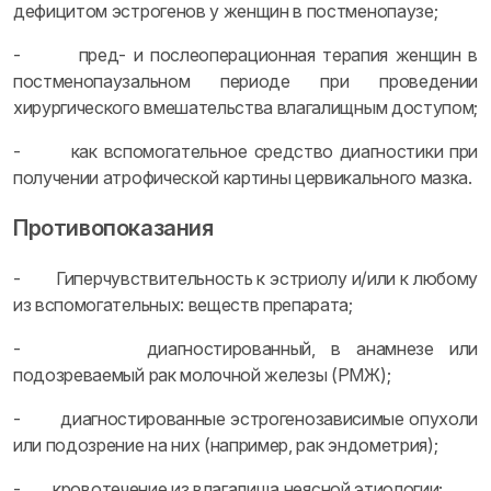
дефицитом эстрогенов у женщин в постменопаузе;
- пред- и послеоперационная терапия женщин в
постменопаузальном периоде при проведении
хирургического вмешательства влагалищным доступом;
- как вспомогательное средство диагностики при
получении атрофической картины цервикального мазка.
Противопоказания
- Гиперчувствительность к эстриолу и/или к любому
из вспомогательных: веществ препарата;
- диагностированный, в анамнезе или
подозреваемый рак молочной железы (РМЖ);
- диагностированные эстрогенозависимые опухоли
или подозрение на них (например, рак эндометрия);
- кровотечение из влагалища неясной этиологии;