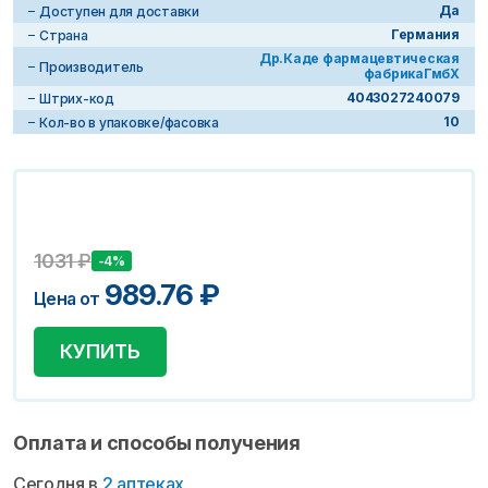
Да
Доступен для доставки
Германия
Страна
Др.Каде фармацевтическая
Производитель
фабрикаГмбХ
4043027240079
Штрих-код
10
Кол-во в упаковке/фасовка
1031
₽
-4%
989.76
₽
Цена от
КУПИТЬ
Оплата и способы получения
Сегодня в
2 аптеках