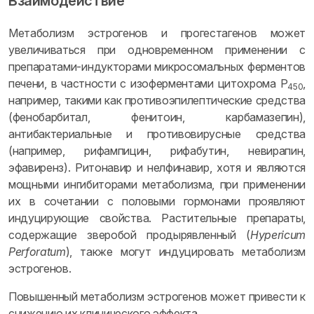
Взаимодействие
Метаболизм эстрогенов и прогестагенов может
увеличиваться при одновременном применении с
препаратами-индукторами микросомальных ферментов
печени, в частности с изоферментами цитохрома Р
,
450
например, такими как противоэпилептические средства
(фенобарбитал, фенитоин, карбамазепин),
антибактериальные и противовирусные средства
(например, рифампицин, рифабутин, невирапин,
эфавиренз). Ритонавир и нелфинавир, хотя и являются
мощными ингибиторами метаболизма, при применении
их в сочетании с половыми гормонами проявляют
индуцирующие свойства. Растительные препараты,
содержащие зверобой продырявленный (
Hypericum
Perforatum
), также могут индуцировать метаболизм
эстрогенов.
Повышенный метаболизм эстрогенов может привести к
снижению их клинического эффекта.