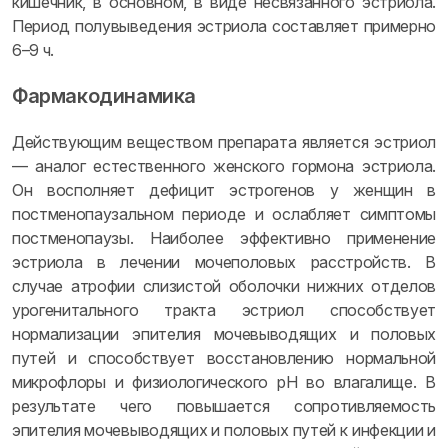
кишечник, в основном, в виде несвязанного эстриола.
Период полувыведения эстриола составляет примерно
6–9 ч.
Фармакодинамика
Действующим веществом препарата является эстриол
— аналог естественного женского гормона эстриола.
Он восполняет дефицит эстрогенов у женщин в
постменопаузальном периоде и ослабляет симптомы
постменопаузы. Наиболее эффективно применение
эстриола в лечении мочеполовых расстройств. В
случае атрофии слизистой оболочки нижних отделов
урогенитального тракта эстриол способствует
нормализации эпителия мочевыводящих и половых
путей и способствует восстановлению нормальной
микрофлоры и физиологического pH во влагалище. В
результате чего повышается сопротивляемость
эпителия мочевыводящих и половых путей к инфекции и