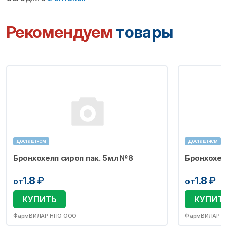
Рекомендуем
товары
доставляем
доставляем
Бронхохелп сироп пак. 5мл №8
Бронхохел
1.8
₽
1.8
₽
от
от
КУПИТЬ
КУПИТ
ФармВИЛАР НПО ООО
ФармВИЛАР Н