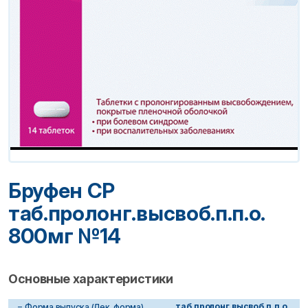
Бруфен СР
таб.пролонг.высвоб.п.п.о.
800мг №14
Основные характеристики
таб.пролонг.высвоб.п.п.о.
Форма выпуска (Лек. форма)