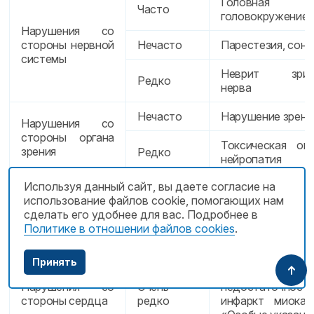
Головная 
Часто
головокружение
Нарушения со
стороны нервной
Нечасто
Парестезия, сон
системы
Неврит зрите
Редко
нерва
Нечасто
Нарушение зрени
Нарушения со
стороны органа
Токсическая опт
зрения
Редко
нейропатия
Используя данный сайт, вы даете согласие на
Нарушения со
использование файлов cookie, помогающих нам
стороны органа
Нарушение слух
сделать его удобнее для вас. Подробнее в
слуха и
Нечасто
или шум в ушах, 
Политике в отношении файлов cookies
.
лабиринтные
нарушения
Принять
Усугубление се
Нарушения со
Очень
недостаточности
стороны сердца
редко
инфаркт миокар