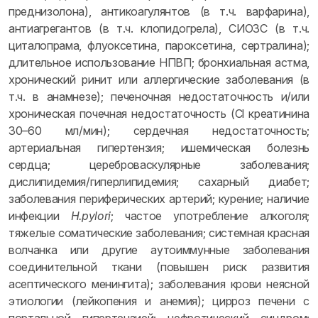
преднизолона), антикоагулянтов (в т.ч. варфарина),
антиагрегантов (в т.ч. клопидогрела), СИОЗС (в т.ч.
циталопрама, флуоксетина, пароксетина, сертралина);
длительное использование НПВП; бронхиальная астма,
хронический ринит или аллергические заболевания (в
т.ч. в анамнезе); печеночная недостаточность и/или
хроническая почечная недостаточность (Cl креатинина
30–60 мл/мин); сердечная недостаточность;
артериальная гипертензия; ишемическая болезнь
сердца; цереброваскулярные заболевания;
дислипидемия/гиперлипидемия; сахарный диабет;
заболевания периферических артерий; курение; наличие
инфекции
Н.pуlori
; частое употребление алкоголя;
тяжелые соматические заболевания; системная красная
волчанка или другие аутоиммунные заболевания
соединительной ткани (повышен риск развития
асептического менингита); заболевания крови неясной
этиологии (лейкопения и анемия); цирроз печени с