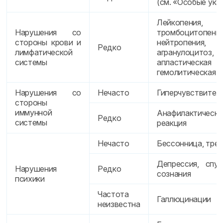
(см. «Особые ука
Лейкопения,
Нарушения со
тромбоцитопения
стороны крови и
нейтропения,
Редко
лимфатической
агранулоцитоз,
системы
апластическая 
гемолитическая 
Нарушения со
Нечасто
Гиперчувствител
стороны
иммунной
Анафилактическа
Редко
системы
реакция
Нечасто
Бессонница, трев
Депрессия, спут
Нарушения
Редко
сознания
психики
Частота
Галлюцинации
неизвестна