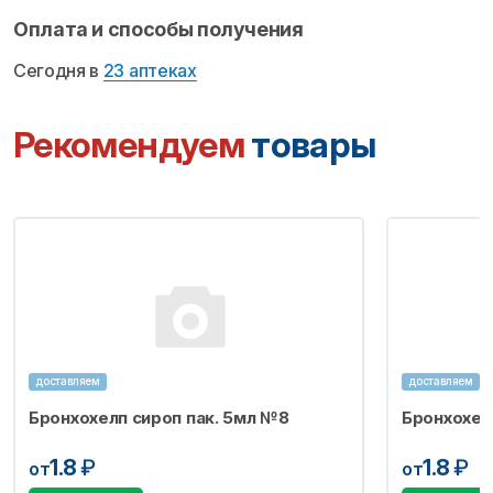
Оплата и способы получения
Сегодня в
23 аптеках
Рекомендуем
товары
доставляем
доставляем
Бронхохелп сироп пак. 5мл №8
Бронхохел
1.8
₽
1.8
₽
от
от