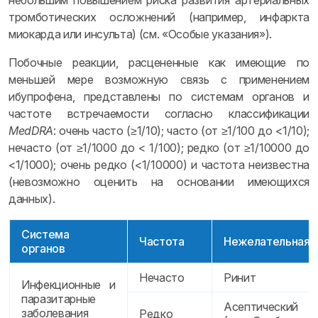
небольшим повышением риска развития артериальных
тромботических осложнений (например, инфаркта
миокарда или инсульта) (см. «Особые указания»).
Побочные реакции, расцененные как имеющие по
меньшей мере возможную связь с применением
ибупрофена, представлены по системам органов и
частоте встречаемости согласно классификации
MedDRA
: очень часто (≥1/10); часто (от ≥1/100 до <1/10);
нечасто (от ≥1/1000 до < 1/100); редко (от ≥1/10000 до
<1/1000); очень редко (<1/10000) и частота неизвестна
(невозможно оценить на основании имеющихся
данных).
Система
Частота
Нежелательная 
органов
Нечасто
Ринит
Инфекционные и
паразитарные
Асептический м
заболевания
Редко