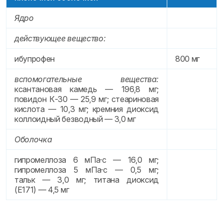
Ядро
действующее вещество:
ибупрофен
800 мг
вспомогательные вещества:
ксантановая камедь — 196,8 мг;
повидон К-30 — 25,9 мг; стеариновая
кислота — 10,3 мг; кремния диоксид
коллоидный безводный — 3,0 мг
Оболочка
гипромеллоза 6 мПа·с — 16,0 мг;
гипромеллоза 5 мПа·с — 0,5 мг;
тальк — 3,0 мг; титана диоксид
(Е171) — 4,5 мг