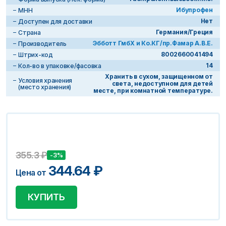
Ибупрофен
МНН
Нет
Доступен для доставки
Германия/Греция
Страна
Эбботт ГмбХ и Ко.КГ/пр.Фамар A.B.E.
Производитель
8002660041494
Штрих-код
14
Кол-во в упаковке/фасовка
Хранить в сухом, защищенном от
Условия хранения
света, недоступном для детей
(место хранения)
месте, при комнатной температуре.
355.3
₽
-3%
344.64
₽
Цена от
КУПИТЬ