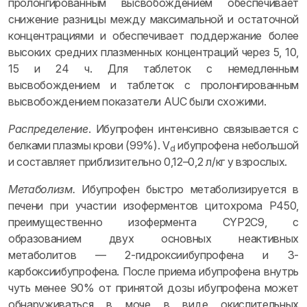
пролонгированным высвобождением обеспечивает
снижение разницы между максимальной и остаточной
концентрациями и обеспечивает поддержание более
высоких средних плазменных концентраций через 5, 10,
15 и 24 ч. Для таблеток с немедленным
высвобождением и таблеток с пролонгированным
высвобождением показатели AUC были схожими.
Распределение
. Ибупрофен интенсивно связывается с
белками плазмы крови (99%). V
ибупрофена небольшой
d
и составляет приблизительно 0,12–0,2 л/кг у взрослых.
Метаболизм.
Ибупрофен быстро метаболизируется в
печени при участии изоферментов цитохрома P450,
преимущественно изофермента CYP2C9, с
образованием двух основных неактивных
метаболитов — 2-гидроксиибупрофена и 3-
карбоксиибупрофена. После приема ибупрофена внутрь
чуть менее 90% от принятой дозы ибупрофена может
обнаруживаться в моче в виде окислительных