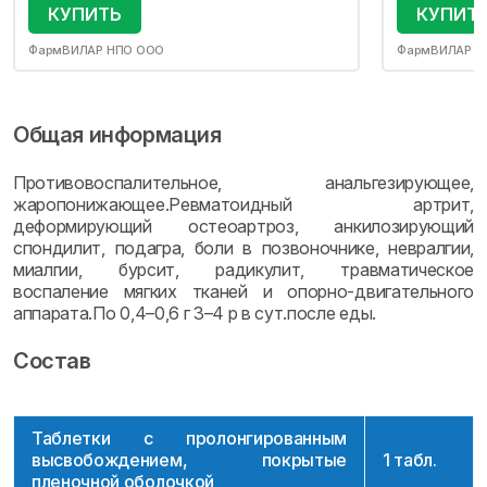
КУПИТЬ
КУПИТ
ФармВИЛАР НПО ООО
ФармВИЛАР Н
Общая информация
Противовоспалительное, анальгезирующее,
жаропонижающее.Ревматоидный артрит,
деформирующий остеоартроз, анкилозирующий
спондилит, подагра, боли в позвоночнике, невралгии,
миалгии, бурсит, радикулит, травматическое
воспаление мягких тканей и опорно-двигательного
аппарата.По 0,4–0,6 г 3–4 р в сут.после еды.
Состав
Таблетки с пролонгированным
высвобождением, покрытые
1 табл.
пленочной оболочкой