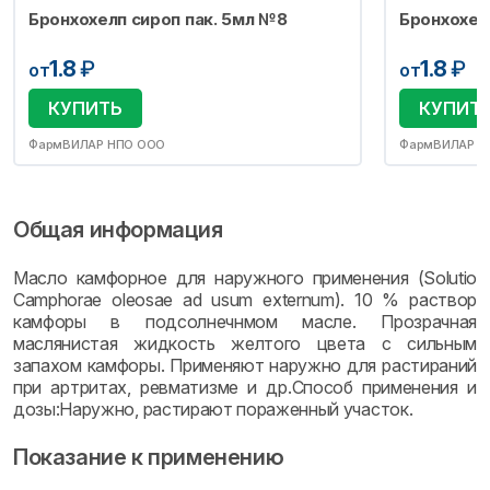
Бронхохелп сироп пак. 5мл №8
Бронхохел
1.8
₽
1.8
₽
от
от
КУПИТЬ
КУПИТ
ФармВИЛАР НПО ООО
ФармВИЛАР Н
Общая информация
Масло камфорное для наружного применения (Solutio
Camphorae oleosae аd usum externum). 10 % раствор
камфоры в подсолнечнмом масле. Прозрачная
маслянистая жидкость желтого цвета с сильным
запахом камфоры. Применяют наружно для растираний
при артритах, ревматизме и др.Способ применения и
дозы:Наружно, растирают пораженный участок.
Показание к применению