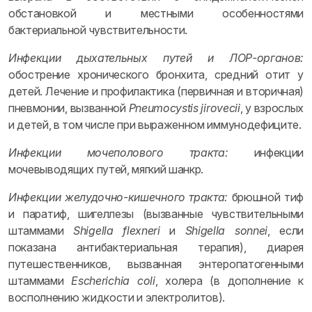
обстановкой и местными особенностями
бактериальной чувствительности.
Инфекции дыхательных путей и ЛОР-органов:
обострение хронического бронхита, средний отит у
детей. Лечение и профилактика (первичная и вторичная)
пневмонии, вызванной
Pneumocystis jirovecii
, у взрослых
и детей, в том числе при выраженном иммунодефиците.
Инфекции мочеполового тракта:
инфекции
мочевыводящих путей, мягкий шанкр.
Инфекции желудочно-кишечного тракта:
брюшной тиф
и паратиф, шигеллезы (вызванные чувствительными
штаммами
Shigella flexneri
и
Shigella sonnei
, если
показана антибактериальная терапия), диарея
путешественников, вызванная энтеропатогенными
штаммами
Escherichia coli
, холера (в дополнение к
восполнению жидкости и электролитов).