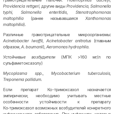
Грамотрицательные палочки:
Haemophilus ducreyi,
Providencia rettgeri,
другие виды
Providencia, Salmonella
typhi, Salmonella enteritidis, Stenotrophomonas
maltophilia
(ранее называвшаяся
Xanthomonas
maltophilia
).
Различные грамотрицательные микроорганизмы:
Acinetobacter lwoffii, Acinetobacter anitratus
(главным
образом,
A. baumanii
),
Aeromonas hydrophila
.
Устойчивые возбудители
(МПК >160 мг/л по
сульфаметоксазолу)
Mycoplasma spp., Mycobacterium tuberculosis,
Treponema pallidum.
Если препарат Ко-тримоксазол назначается
эмпирически, необходимо учитывать местные
особенности устойчивости к препарату
Ко‑тримоксазол возможных возбудителей конкретного