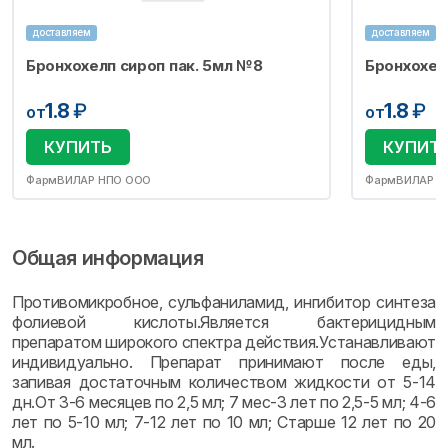
доставляем
доставляем
Бронхохелп сироп пак. 5мл №8
Бронхохел
1.8
₽
1.8
₽
от
от
КУПИТЬ
КУПИТ
ФармВИЛАР НПО ООО
ФармВИЛАР Н
Общая информация
Противомикробное, сульфаниламид, ингибитор синтеза
фолиевой кислоты.Является бактерицидным
препаратом широкого спектра действия.Устанавливают
индивидуально. Препарат принимают после еды,
запивая достаточным количеством жидкости от 5-14
дн.От 3-6 месяцев по 2,5 мл; 7 мес-3 лет по 2,5-5 мл; 4-6
лет по 5-10 мл; 7-12 лет по 10 мл; Старше 12 лет по 20
мл.