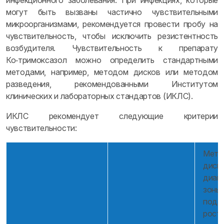
инфекционного заболевания. При инфекциях, которые
могут быть вызваны частично чувствительными
микроорганизмами, рекомендуется провести пробу на
чувствительность, чтобы исключить резистентность
возбудителя. Чувствительность к препарату
Ко‑тримоксазол можно определить стандартными
методами, например, методом дисков или методом
разведения, рекомендованными Институтом
клинических и лабораторных стандартов (ИКЛС).
ИКЛС рекомендует следующие критерии
чувствительности:
Мето
диско
диам
зоны
пода
роста