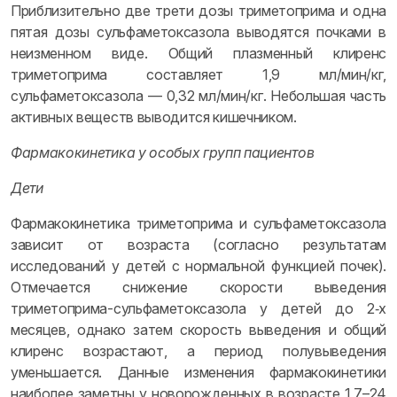
Приблизительно две трети дозы триметоприма и одна
пятая дозы сульфаметоксазола выводятся почками в
неизменном виде. Общий плазменный клиренс
триметоприма составляет 1,9 мл/мин/кг,
сульфаметоксазола — 0,32 мл/мин/кг. Небольшая часть
активных веществ выводится кишечником.
Фармакокинетика у особых групп пациентов
Дети
Фармакокинетика триметоприма и сульфаметоксазола
зависит от возраста (согласно результатам
исследований у детей с нормальной функцией почек).
Отмечается снижение скорости выведения
триметоприма-сульфаметоксазола у детей до 2‑х
месяцев, однако затем скорость выведения и общий
клиренс возрастают, а период полувыведения
уменьшается. Данные изменения фармакокинетики
наиболее заметны у новорожденных в возрасте 1,7–24