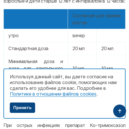
Взрослые и дети старше 12 лет с интервалом в 12 часов:
Суспензия для приема
внутрь
утро
вечер
Стандартная доза
20 мл
20 мл
Минимальная доза и
доза для длительного
10 мл
10 мл
лечения (более 14 суток)
Используя данный сайт, вы даете согласие на
использование файлов cookie, помогающих нам
Повышенная доза (в
сделать его удобнее для вас. Подробнее в
30 мл
30 мл
Политике в отношении файлов cookies
.
особо тяжелых случаях)
Принять
Продолжительность лечения
При острых инфекциях препарат Ко-тримоксазол