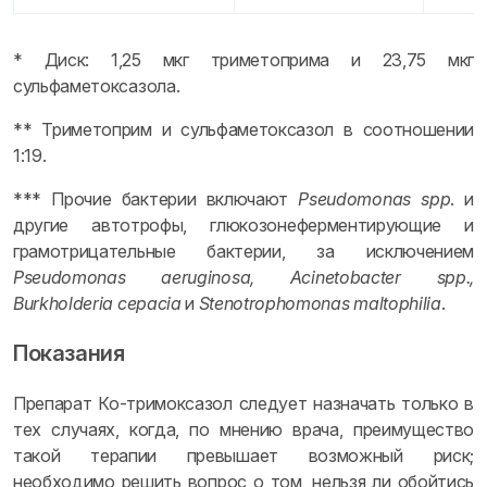
* Диск: 1,25 мкг триметоприма и 23,75 мкг
сульфаметоксазола.
** Триметоприм и сульфаметоксазол в соотношении
1:19.
*** Прочие бактерии включают
Pseudomonas spp
. и
другие автотрофы, глюкозонеферментирующие и
грамотрицательные бактерии, за исключением
Pseudomonas aeruginosa, Acinetobacter spp.,
Burkholderia cepacia
и
Stenotrophomonas maltophilia
.
Показания
Препарат Ко-тримоксазол следует назначать только в
тех случаях, когда, по мнению врача, преимущество
такой терапии превышает возможный риск;
необходимо решить вопрос о том, нельзя ли обойтись