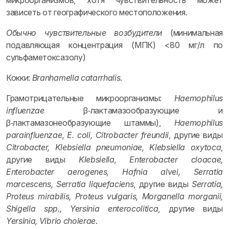
микроорганизмов, хотя чувствительность может
зависеть от географического местоположения.
Обычно чувствительные возбудители
(минимальная
подавляющая концентрация (МПК) <80 мг/л по
сульфаметоксазолу)
Кокки:
Branhamella catarrhalis
.
Грамотрицательные микроорганизмы:
Haemophilus
influenzae
β‑лактамазообразующие и
β‑лактамазонеобразующие штаммы),
Haemophilus
parainfluenzae, Е. coli, Citrobacter freundii
, другие виды
Citrobacter, Klebsiella pneumoniae, Klebsiella oxytoca
,
другие виды
Klebsiella, Enterobacter cloacae,
Enterobacter aerogenes, Hafnia alvei, Serratia
marcescens, Serratia liquefaciens
, другие виды
Serratia,
Proteus mirabilis, Proteus vulgaris, Morganella morganii,
Shigella spp., Yersinia enterocolitica
, другие виды
Yersinia, Vibrio cholerae
.