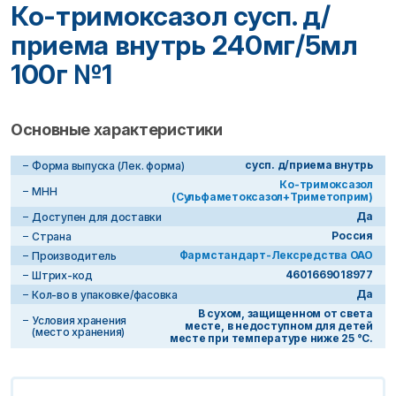
Ко-тримоксазол сусп. д/
приема внутрь 240мг/5мл
100г №1
Основные характеристики
сусп. д/приема внутрь
Форма выпуска (Лек. форма)
Ко-тримоксазол
МНН
(Сульфаметоксазол+Триметоприм)
Да
Доступен для доставки
Россия
Страна
Фармстандарт-Лексредства ОАО
Производитель
4601669018977
Штрих-код
Да
Кол-во в упаковке/фасовка
В сухом, защищенном от света
Условия хранения
месте, в недоступном для детей
(место хранения)
месте при температуре ниже 25 °C.