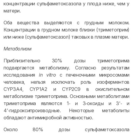
концентрации сульфаметоксазола у плода ниже, чем у
матери.
Оба вещества выделяются с грудным молоком.
Концентрации в грудном молоке близки (триметоприм)
или ниже (сульфаметоксазол) таковых в плазме матери.
Метаболизм
Приблизительно 30% дозы триметоприма
подвергается метаболизму. Согласно результатам
исследования
in vitro
с печеночными микросомами
человека, нельзя исключать роль изоферментов
CYP3A4, CYP1A2 и CYP2C9 в окислительном
метаболизме триметоприма. Основными метаболитами
триметоприма являются 1‑ и 3‑оксиды и 3'‑ и
4'‑гидроксипроизводные. Некоторые метаболиты
обладают антимикробной активностью.
Около 80% дозы сульфаметоксазола