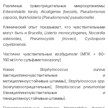
Различные грамотрицательные микроорганизмы:
Edwardsiella tarda, Alcaligenes faecalis, Pseudomonas
cepacia, Burkholderia (Pseudomonas) pseudomallei.
Клинический опыт показывает, что чувствительными
могут быть и
Brucella, Listeria monocytogenes, Nocardia
asteroides, Pneumocystis jirovecii, Cyclospora
cayetanensis.
Частично чувствительные возбудители
(МПК = 80–
160 мг/л по сульфаметоксазолу)
Кокки:
Staphylococcus aureus
(метициллиночувствительные и
метициллиноустойчивые штаммы),
Staphylococcus spp.
(коагулазоотрицательные),
Streptococcus pneumoniae
(пенициллиночувствительные и
пенициллиноустойчивые штаммы).