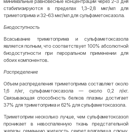
минимальные равновесные концентрации через 2–3 дня
стабилизируются в пределах 1,3–2,8 мкг/мл для
триметоприма и 32–63 мкг/мл для сульфаметоксазола.
Биодоступность
Всасывание триметоприма и сульфаметоксазола
является полным, что соответствует 100% абсолютной
биодоступности при пероральном применении для
обоих компонентов.
Распределение
Объем распределения триметоприма составляет около
1,6 л/кг, сульфаметоксазола — около 0,2 л/кг.
Связывающая способность белков плазмы достигает
37% для триметоприма и 62% для сульфаметоксазола.
Триметоприм несколько лучше, чем сульфаметоксазол
проникает в невоспаленную ткань предстательной
железы, семенную жидкость, секрет влагалища, слюну,