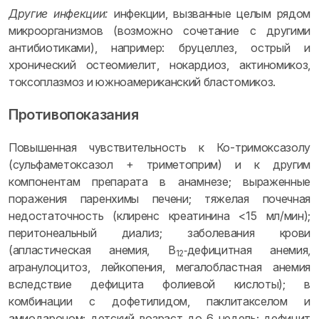
Другие инфекции:
инфекции, вызванные целым рядом
микроорганизмов (возможно сочетание с другими
антибиотиками), например: бруцеллез, острый и
хронический остеомиелит, нокардиоз, актиномикоз,
токсоплазмоз и южноамериканский бластомикоз.
Противопоказания
Повышенная чувствительность к Ко-тримоксазолу
(сульфаметоксазол + триметоприм) и к другим
компонентам препарата в анамнезе; выраженные
поражения паренхимы печени; тяжелая почечная
недостаточность (клиренс креатинина <15 мл/мин);
перитонеальный диализ; заболевания крови
(апластическая анемия, B
‑дефицитная анемия,
12
агранулоцитоз, лейкопения, мегалобластная анемия
вследствие дефицита фолиевой кислоты); в
комбинации с дофетилидом, паклитакселом и
амиодароном; детский возраст до 6 недель; дефицит