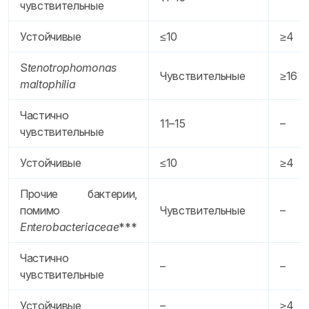
чувствительные
Устойчивые
≤10
≥4
S
tenotrophomonas
Чувствительные
≥16
maltophilia
Частично
11–15
–
чувствительные
Устойчивые
≤10
≥4
Прочие бактерии,
помимо
Чувствительные
–
Enterobacteriaceae
***
Частично
–
–
чувствительные
Устойчивые
–
≥4