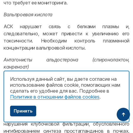
что требует ее мониторинга.
Вальпроевая кислота
АСК нарушает связь с белками плазмы и,
следовательно, может привести к увеличению его
токсичности. Необходим контроль плазменной
концентрации вальпроевой кислоты.
Антагонисты альдостерона (спиронолактон,
канреноат)
АСК может снизить их активность вследствие
Используя данный сайт, вы даете согласие на
использование файлов cookie, помогающих нам
нарушения экскреции натрия, необходим надлежащий
сделать его удобнее для вас. Подробнее в
контроль артериального давления.
Политике в отношении файлов cookies
.
Петлевые диуретики (например, фуросемид)
Принять
АСК может снизить их активность вследствие
нарушения клубочковой фильтрации, обусловленного
ингибированием синтеза простагландинов в почках.