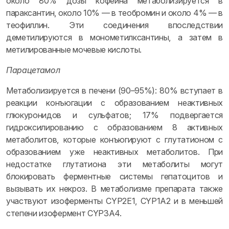
около 80% дозы кофеина метаболизируется в
параксантин, около 10% — в теобромин и около 4% — в
теофиллин. Эти соединения впоследствии
деметилируются в монометилксантины, а затем в
метилированные мочевые кислоты.
Парацетамол
Метаболизируется в печени (90–95%): 80% вступает в
реакции конъюгации с образованием неактивных
глюкуронидов и сульфатов; 17% подвергается
гидроксилированию с образованием 8 активных
метаболитов, которые конъюгируют с глутатионом с
образованием уже неактивных метаболитов. При
недостатке глутатиона эти метаболиты могут
блокировать ферментные системы гепатоцитов и
вызывать их некроз. В метаболизме препарата также
участвуют изоферменты CYP2E1, CYP1A2 и в меньшей
степени изофермент CYP3A4.