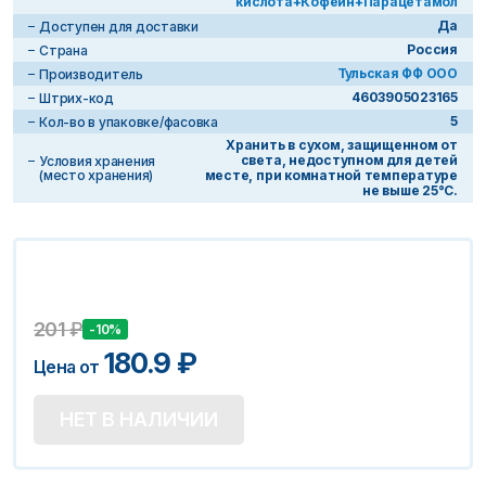
кислота+Кофеин+Парацетамол
Да
Доступен для доставки
Россия
Страна
Тульская ФФ ООО
Производитель
4603905023165
Штрих-код
5
Кол-во в упаковке/фасовка
Хранить в сухом, защищенном от
света, недоступном для детей
Условия хранения
(место хранения)
месте, при комнатной температуре
не выше 25°С.
201
₽
-10%
180.9
₽
Цена от
НЕТ В НАЛИЧИИ