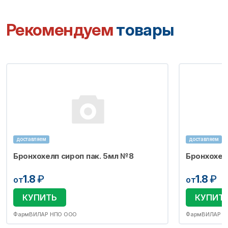
Рекомендуем
товары
доставляем
доставляем
Бронхохелп сироп пак. 5мл №8
Бронхохел
1.8
₽
1.8
₽
от
от
КУПИТЬ
КУПИТ
ФармВИЛАР НПО ООО
ФармВИЛАР Н