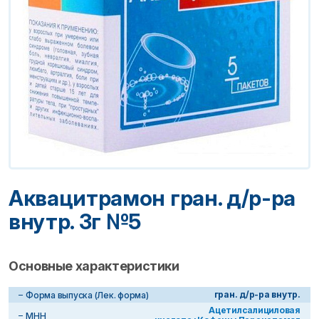
Аквацитрамон гран. д/р-ра
внутр. 3г №5
Основные характеристики
гран. д/р-ра внутр.
Форма выпуска (Лек. форма)
Ацетилсалициловая
МНН