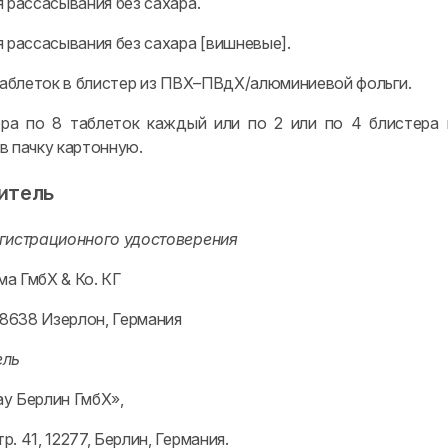
 рассасывания без сахара.
 рассасывания без сахара [вишневые].
 таблеток в блистер из ПВХ–ПВдХ/алюминиевой фольги.
ра по 8 таблеток каждый или по 2 или по 4 блистера 
в пачку картонную.
итель
гистрационного удостоверения
а ГмбХ & Ко. КГ
58638 Изерлон, Германия
ель
у Берлин ГмбХ»,
. 41, 12277, Берлин, Германия.