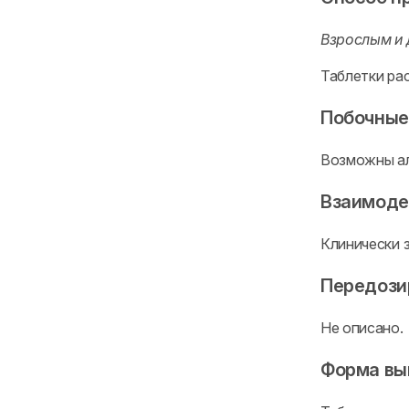
Взрослым и 
Таблетки ра
Побочные
Возможны ал
Взаимоде
Клинически 
Передози
Не описано.
Форма вы