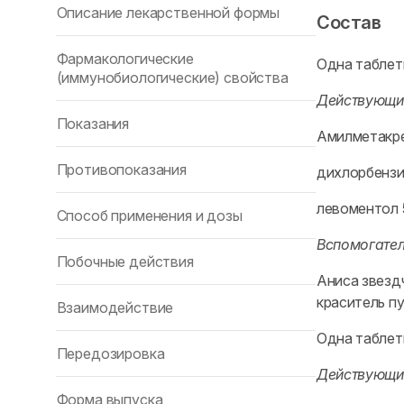
Описание лекарственной формы
Состав
Фармакологические
Одна таблет
(иммунобиологические) свойства
Действующи
Показания
Амилметакре
Противопоказания
дихлорбензил
левоментол 5
Способ применения и дозы
Вспомогате
Побочные действия
Аниса звездч
краситель пу
Взаимодействие
Одна таблет
Передозировка
Действующи
Форма выпуска