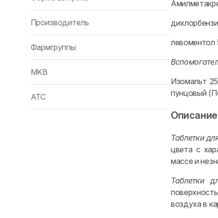
Амилметакре
Производитель
дихлорбензил
левоментол 5
Фармгруппы
Вспомогате
MKB
Изомальт 25
пунцовый (По
ATC
Описание
Таблетки дл
цвета с хар
массе и нез
Таблетки д
поверхность
воздуха в к