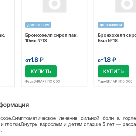
доставляем
доставляем
к.
Бронхохелп сироп пак.
Бронхохелп сиро
10мл №18
5мл №18
1.8
₽
1.8
₽
от
от
КУПИТЬ
КУПИТЬ
ФармВИЛАР НПО ООО
ФармВИЛАР НПО ООО
формация
еское.Симптоматическое лечение сильной боли в горле
 и глотки.Внутрь, взрослым и детям старше 5 лет — рассас
.