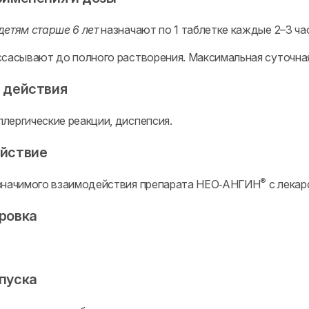
детям старше 6 лет
назначают по 1 таблетке каждые 2–3 ча
ссасывают до полного растворения. Максимальная суточная
 действия
лергические реакции, диспепсия.
йствие
®
значимого взаимодействия препарата НЕО‑АНГИН
с лекар
ровка
пуска