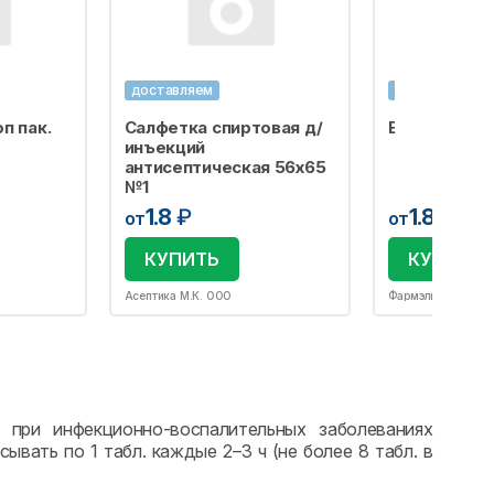
доставляем
доставляем
п пак.
Салфетка спиртовая д/
Бахилы одно
инъекций
антисептическая 56х65
№1
1.8
₽
1.8
₽
от
от
КУПИТЬ
КУПИТЬ
Асептика М.К. ООО
Фармэль ООО
 при инфекционно-воспалительных заболеваниях
ывать по 1 табл. каждые 2–3 ч (не более 8 табл. в