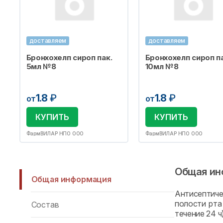
доставляем
доставляем
Бронхохелп сироп пак.
Бронхохелп сироп па
5мл №8
10мл №8
1.8
₽
1.8
₽
от
от
КУПИТЬ
КУПИТЬ
ФармВИЛАР НПО ООО
ФармВИЛАР НПО ООО
Общая ин
Общая информация
Антисептич
полости рта
Состав
течение 24 ч)