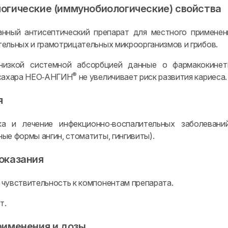
огические (иммунобиологические) свойства
нный антисептический препарат для местного применен
ельных и грамотрицательных микроорганизмов и грибов.
низкой системной абсорбцией данные о фармакокине
®
 сахара НЕО‑АНГИН
не увеличивает риск развития кариеса.
я
ка и лечение инфекционно‑воспалительных заболеваний
ые формы ангин, стоматиты, гингивиты).
оказания
чувствительность к компонентам препарата.
т.
рименения и дозы