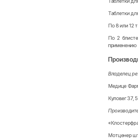
Таблетки для
Таблетки для
По 8 или 12
По 2 блисте
применению 
Производ
Владелец ре
Медице Фарм
Куловег 37, 
Производит
«Клостерфра
Мотценер штр