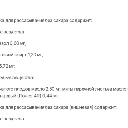
ка для рассасывания без сахара содержит:
е вещества
:
зол 0,60 мг,
овый спирт 1,20 мг,
,72 мг;
льные вещества
:
атого плодов масло 2,50 мг, мяты перечной листьев масло 0,
нцовый (Понсо 4R) 0,44 мг.
ка для рассасывания без сахара [вишневая] содержит:
е вещества
: