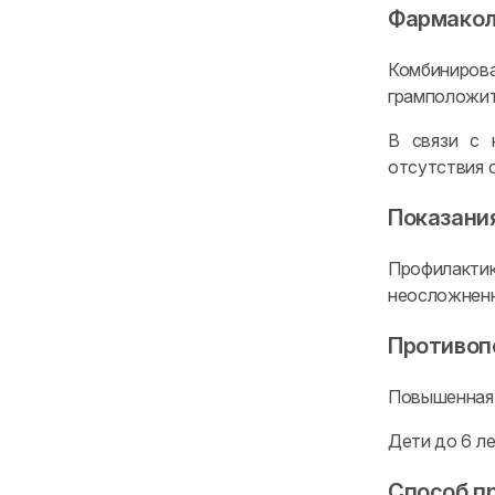
Фармакол
Комбинирова
грамположит
В связи с 
отсутствия
Показани
Профилакти
неосложненн
Противоп
Повышенная 
Дети до 6 ле
Способ п