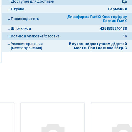
Доступен для доставки
Да
Страна
Германия
Дивафарма ГмбХ/Клостерфрау
Производитель
Берлин ГмбХ
Штрих-код
4251595210138
Кол-во в упаковке/фасовка
16
Условия хранения
В сухом.недоступном д/детей
(место хранения)
месте. При t не выше 25 гр.С