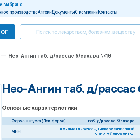
е выбрано
чное производство
Аптеки
Документы
О компании
Контакты
ЛОГ
ЛОГ
—
Нео-Ангин таб. д/рассас б/сахара №16
Нео-Ангин таб. д/рассас
Основные характеристики
Форма выпуска (Лек. форма)
таб. д/рассас б/сахара
Амилметакрезол+Дихлорбензиловый
МНН
спирт+Левоментол