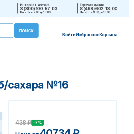
Интернет-аптека
Горячая линия
8 (800) 100-57-03
8 (498) 602-18-00
Пн. - Пт. с 9:00 до 18:00
Пн. - Пт. с 9:00 до 18:00
Войти
Избранное
Корзина
 б/сахара №16
438
₽
-7%
407.34
₽