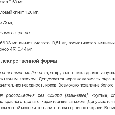
зол 0,60 мг,
овый спирт 1,20 мг,
,72 мг;
льные вещества
:
66,03 мг, винная кислота 19,51 мг, ароматизатор вишневы
нсо 4R) 0,44 мг.
 лекарственной формы
я рассасывания без сахара
: круглые, слегка двояковыпук
актерным запахом. Допускается неравномерность окраши
начительная неровность краев. Возможно появление белого 
ля рассасывания без сахара [вишневые]
: круглые, 
ю красного цвета с характерным запахом. Допускается 
арамельной массе и незначительная неровность краев. Возм