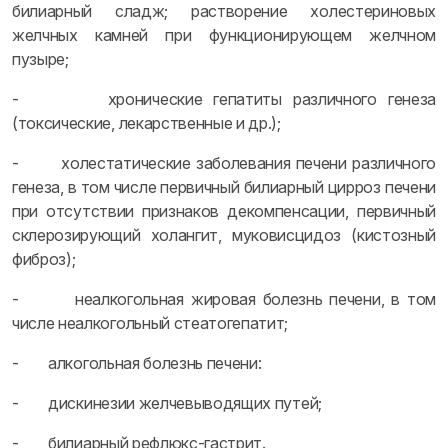
билиарный сладж; растворение холестериновых
желчных камней при функционирующем желчном
пузыре;
- хронические гепатиты различного генеза
(токсические, лекарственные и др.);
- холестатические заболевания печени различного
генеза, в том числе первичный билиарный цирроз печени
при отсутствии признаков декомпенсации, первичный
склерозирующий холангит, муковисцидоз (кистозный
фиброз);
- неалкогольная жировая болезнь печени, в том
числе неалкогольный стеатогепатит;
- алкогольная болезнь печени:
- дискинезии желчевыводящих путей;
- билиарный рефлюкс-гастрит.