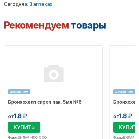
Сегодня в
3 аптеках
Рекомендуем
товары
доставляем
доставляем
Бронхохелп сироп пак. 5мл №8
Бронхохел
1.8
₽
1.8
₽
от
от
КУПИТЬ
КУПИТ
ФармВИЛАР НПО ООО
ФармВИЛАР Н