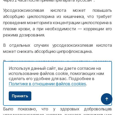
через 2 часа после приема препарата Урсосан
.
Урсодезоксихолевая кислота может повышать
абсорбцию циклоспорина из кишечника, что требует
проведения мониторинга концентрации циклоспорина в
плазме крови, а при необходимости — коррекции его
режима дозирования.
В отдельных случаях урсодезоксихолевая кислота
может снижать абсорбцию ципрофлоксацина.
В клиническом исследовании с участием здоровых
добровольцев одновременное применение
Используя данный сайт, вы даете согласие на
использование файлов cookie, помогающих нам
урсодезоксихолевой кислоты (500 мг/сут) и
сделать его удобнее для вас. Подробнее в
розувастатина (20 мг/сут) приводило к небольшому
Политике в отношении файлов cookies
.
повышению уровня розувастатина в плазме крови.
Клиническая значимость этого взаимодействия, в том
Принять
числе, в отношении других статинов неизвестна.
Было показано, что у здоровых добровольцев