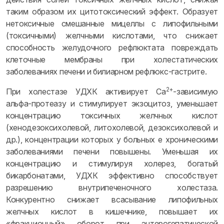
таким образом их цитотоксический эффект. Образует
нетоксичные смешанные мицеллы с липофильными
(токсичными) желчными кислотами, что снижает
способность желудочного рефлюктата повреждать
клеточные мембраны при холестатических
заболеваниях печени и билиарном рефлюкс-гастрите.
2+
При холестазе УДХК активирует Са
-зависимую
альфа-протеазу и стимулирует экзоцитоз, уменьшает
концентрацию токсичных желчных кислот
(хенодезоксихолевой, литохолевой, дезоксихолевой и
др.), концентрации которых у больных е хроническими
заболеваниями печени повышены. Уменьшая их
концентрацию и стимулируя холерез, богатый
бикарбонатами, УДХК эффективно способствует
разрешению внутрипеченочного холестаза.
Конкурентно снижает всасывание липофильных
желчных кислот в кишечнике, повышает их
«фракционный» оборот при энтерогепатической