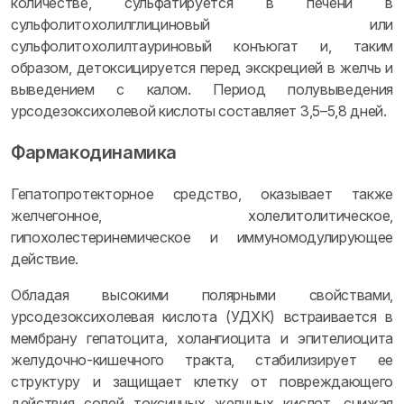
количестве, сульфатируется в печени в
сульфолитохолилглициновый или
сульфолитохолилтауриновый конъюгат и, таким
образом, детоксицируется перед экскрецией в желчь и
выведением с калом. Период полувыведения
урсодезоксихолевой кислоты составляет 3,5–5,8 дней.
Фармакодинамика
Гепатопротекторное средство, оказывает также
желчегонное, холелитолитическое,
гипохолестеринемическое и иммуномодулирующее
действие.
Обладая высокими полярными свойствами,
урсодезоксихолевая кислота (УДХК) встраивается в
мембрану гепатоцита, холангиоцита и эпителиоцита
желудочно-кишечного тракта, стабилизирует ее
структуру и защищает клетку от повреждающего
действия солей токсичных желчных кислот, снижая