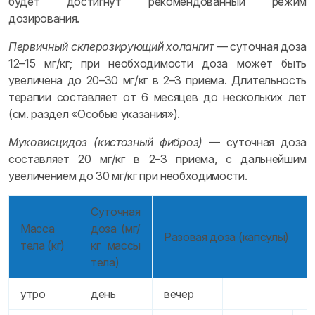
будет достигнут рекомендованный режим
дозирования.
Первичный склерозирующий холангит
— суточная доза
12–15 мг/кг; при необходимости доза может быть
увеличена до 20–30 мг/кг в 2–3 приема. Длительность
терапии составляет от 6 месяцев до нескольких лет
(см. раздел «Особые указания»).
Муковисцидоз (кистозный фиброз)
— суточная доза
составляет 20 мг/кг в 2–3 приема, с дальнейшим
увеличением до 30 мг/кг при необходимости.
Суточная
Масса
доза (мг/
Разовая доза (капсулы)
тела (кг)
кг массы
тела)
утро
день
вечер