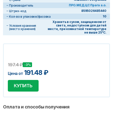
ПРО.МЕД.ЦС Прага а.о.
Производитель
8595026485440
Штрих-код
10
Кол-во в упаковке/фасовка
Хранить в сухом, защищенном от
света, недоступном для детей
Условия хранения
(место хранения)
месте, при комнатной температуре
не выше 25°С.
197.4
₽
-3%
191.48
₽
Цена от
КУПИТЬ
Оплата и способы получения