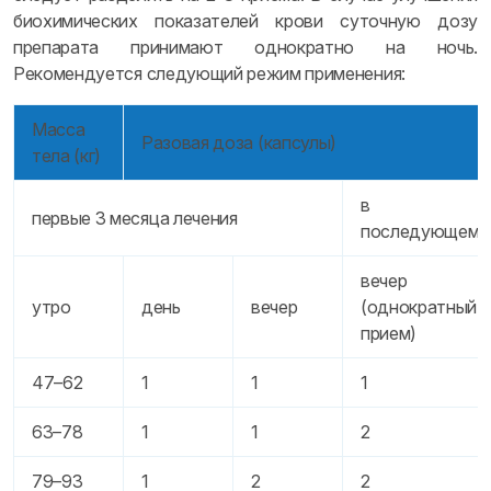
биохимических показателей крови суточную дозу
препарата принимают однократно на ночь.
Рекомендуется следующий режим применения:
Масса
Разовая доза (капсулы)
тела (кг)
в
первые 3 месяца лечения
последующем
вечер
утро
день
вечер
(однократный
прием)
47–62
1
1
1
63–78
1
1
2
79–93
1
2
2