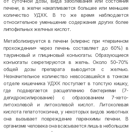
от суточной дозы, вида заболевания или состояния
печени, в желчи накапливается большее или меньшее
количество УДХК. В то же время наблюдается
относительное уменьшение содержания других более
липофильных желчных кислот.
Метаболизируется в печени (клиренс при «первичном
прохождении» через печень составляет до 60%) в
тауриновый и глициновый конъюгаты. Образующиеся
конъюгаты секретируются в желчь. Около 50–70%
общей дозы препарата выводится с желчью.
Незначительное количество невсосавшейся в тонком
отделе кишечника УДХК поступает в толстую кишку,
где подвергается расщеплению бактериями (7-
дегидроксилирование) с образованием 7-кето-
литохолевой и литохолевой кислот. Литохолевая
кислота гепатотоксична, у некоторых видов животных
она вызывает повреждение паренхимы печени. В
организме человека она всасывается лишь в небольшом