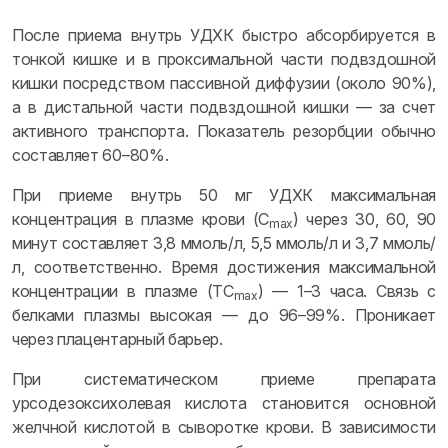
После приема внутрь УДХК быстро абсорбируется в
тонкой кишке и в проксимальной части подвздошной
кишки посредством пассивной диффузии (около 90%),
а в дистальной части подвздошной кишки — за счет
активного транспорта. Показатель резорбции обычно
составляет 60–80%.
При приеме внутрь 50 мг УДХК максимальная
концентрация в плазме крови (C
) через 30, 60, 90
max
минут составляет 3,8 ммоль/л, 5,5 ммоль/л и 3,7 ммоль/
л, соответственно. Время достижения максимальной
концентрации в плазме (ТC
) — 1–3 часа. Связь с
max
белками плазмы высокая — до 96–99%. Проникает
через плацентарный барьер.
При систематическом приеме препарата
урсодезоксихолевая кислота становится основной
желчной кислотой в сыворотке крови. В зависимости