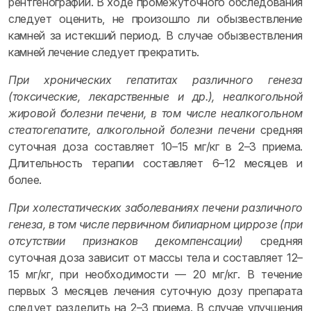
рентгенографии. В ходе промежуточного обследования
следует оценить, не произошло ли обызвествление
камней за истекший период. В случае обызвествления
камней лечение следует прекратить.
При хронических гепатитах различного генеза
(токсические, лекарственные и др.), неалкогольной
жировой болезни печени, в том числе неалкогольном
стеатогепатите, алкогольной болезни печени
средняя
суточная доза составляет 10–15 мг/кг в 2–3 приема.
Длительность терапии составляет 6–12 месяцев и
более.
При холестатических заболеваниях печени различного
генеза, в том числе первичном билиарном циррозе (при
отсутствии признаков декомпенсации)
средняя
суточная доза зависит от массы тела и составляет 12–
15 мг/кг, при необходимости — 20 мг/кг. В течение
первых 3 месяцев лечения суточную дозу препарата
следует разделить на 2–3 приема. В случае улучшения