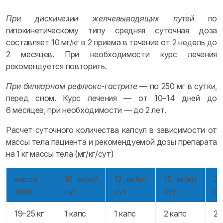
При дискинезии желчевыводящих путей
по
гипокинетическому типу средняя суточная доза
составляет 10 мг/кг в 2 приема в течение от 2 недель до
2 месяцев. При необходимости курс лечения
рекомендуется повторить.
При билиарном рефлюкс-гастрите
— по 250 мг в сутки,
перед сном. Курс лечения — от 10–14 дней до
6 месяцев, при необходимости — до 2 лет.
Расчет суточного количества капсул в зависимости от
массы тела пациента и рекомендуемой дозы препарата
на 1 кг массы тела (мг/кг/сут)
масса
10 мг/кг/
12 мг/кг/
15 мг/кг/
20
тела
сут
сут
сут
су
19–25 кг
1 капс
1 капс
2 капс
2 