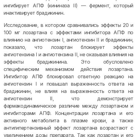
ингибирует АПФ (кининаза II) — фермент, который
инактивирует брадикинин.
Исследование, в котором сравнивались эффекты 20 и
100 мг лозартана с эффектами ингибитора АПФ по
влиянию на ангиотензин I, ангиотензин II и брадикинин,
показало, что лозартан блокирует эффекты
ангиотензина I и ангиотензина II, не оказывая влияния на
эффекты брадикинина. Это обусловлено
специфическим механизмом действия лозартана.
Ингибитор АПФ блокировал ответную реакцию на
ангиотензин I и повышал выраженность ответа на
брадикинин, не влияя на выраженность ответа на
ангиотензин II, что демонстрирует
фармакодинамическое различие между лозартаном и
ингибиторами АПФ. Концентрации лозартана и его
активного метаболита в плазме крови, а также
антигипертензивный эффект лозартана возрастают с
увеличением дозы препарата. Так как лозартан и его