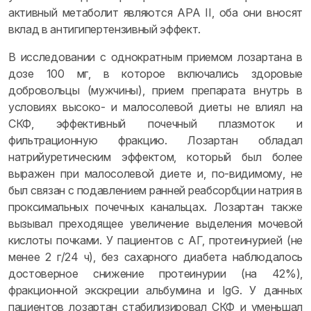
активный метаболит являются APA II, оба они вносят
вклад в антигипертензивный эффект.
В исследовании с однократным приемом лозартана в
дозе 100 мг, в которое включались здоровые
добровольцы (мужчины), прием препарата внутрь в
условиях высоко- и малосолевой диеты не влиял на
СКФ, эффективный почечный плазмоток и
фильтрационную фракцию. Лозартан обладал
натрийуретическим эффектом, который был более
выражен при малосолевой диете и, по-видимому, не
был связан с подавлением ранней реабсорбции натрия в
проксимальных почечных канальцах. Лозартан также
вызывал преходящее увеличение выделения мочевой
кислоты почками. У пациентов с АГ, протеинурией (не
менее 2 г/24 ч), без сахарного диабета наблюдалось
достоверное снижение протеинурии (на 42%),
фракционной экскреции альбумина и IgG. У данных
пациентов лозартан стабилизировал СКФ и уменьшал