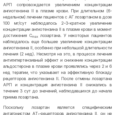
АРП сопровождается увеличением концентрации
ангиотензина II в плазме крови. При длительном (6-
недельном) лечении пациентов с АГ лозартаном в дозе
100 мг/сут наблюдалось 2–3-кратное увеличение
концентрации ангиотензина II в плазме крови в момент
достижения С
лозартана. У некоторых пациентов
mах
наблюдалось еще большее увеличение концентрации
ангиотензина II, особенно при небольшой длительности
лечения (2 нед). Несмотря на это, в процессе лечения
антигипертензивный эффект и снижение концентрации
альдостерона в плазме крови проявлялись через 2 и 6
нед терапии, что указывает на эффективную блокаду
рецепторов ангиотензина II. После отмены лозартана
АРП и концентрация ангиотензина II снижались в
течение 3 сут до значений, наблюдавшихся до начала
приема лозартана.
Поскольку лозартан является специфическим
антагонистом АТ
-рецепторов ангиотензина II, он не
1