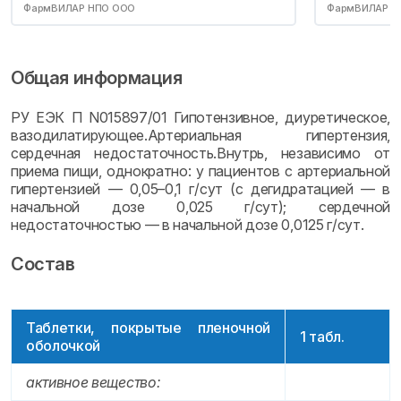
ФармВИЛАР НПО ООО
ФармВИЛАР Н
Общая информация
РУ ЕЭК П N015897/01 Гипотензивное, диуретическое,
вазодилатирующее.Артериальная гипертензия,
сердечная недостаточность.Внутрь, независимо от
приема пищи, однократно: у пациентов с артериальной
гипертензией — 0,05–0,1 г/сут (с дегидратацией — в
начальной дозе 0,025 г/сут); сердечной
недостаточностью — в начальной дозе 0,0125 г/сут.
Состав
Таблетки, покрытые пленочной
1 табл.
оболочкой
активное вещество: