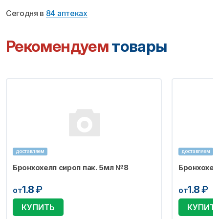
Сегодня в
84 аптеках
Рекомендуем
товары
доставляем
доставляем
Бронхохелп сироп пак. 5мл №8
Бронхохел
1.8
₽
1.8
₽
от
от
КУПИТЬ
КУПИТ