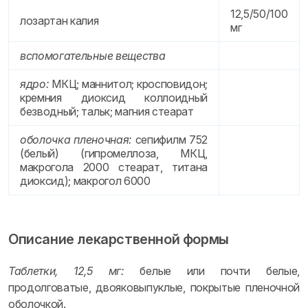
12,5/50/100
лозартан калия
мг
вспомогательные вещества
ядро:
МКЦ; маннитол; кросповидон;
кремния диоксид коллоидный
безводный; тальк; магния стеарат
оболочка пленочная:
сепифилм 752
(белый) (гипромеллоза, МКЦ,
макрогола 2000 стеарат, титана
диоксид); макрогол 6000
Описание лекарственной формы
Таблетки, 12,5 мг:
белые или почти белые,
продолговатые, двояковыпуклые, покрытые пленочной
оболочкой.