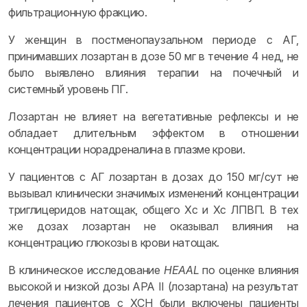
фильтрационную фракцию.
У женщин в постменопаузальном периоде с АГ,
принимавших лозартан в дозе 50 мг в течение 4 нед, не
было выявлено влияния терапии на почечный и
системный уровень ПГ.
Лозартан не влияет на вегетативные рефлексы и не
обладает длительным эффектом в отношении
концентрации норадреналина в плазме крови.
У пациентов с АГ лозартан в дозах до 150 мг/сут не
вызывал клинически значимых изменений концентрации
триглицеридов натощак, общего Хс и Хс ЛПВП. В тех
же дозах лозартан не оказывал влияния на
концентрацию глюкозы в крови натощак.
В клиническое исследование
HEAAL
по оценке влияния
высокой и низкой дозы АРА II (лозартана) на результат
лечения пациентов с ХСН были включены пациенты