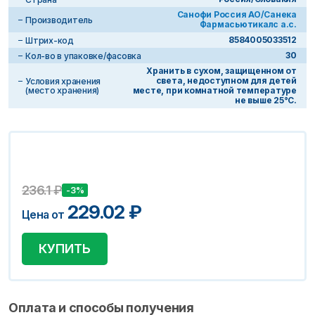
Санофи Россия АО/Санека
Производитель
Фармасьютикалс а.с.
8584005033512
Штрих-код
30
Кол-во в упаковке/фасовка
Хранить в сухом, защищенном от
света, недоступном для детей
Условия хранения
(место хранения)
месте, при комнатной температуре
не выше 25°С.
236.1
₽
-3%
229.02
₽
Цена от
КУПИТЬ
Оплата и способы получения