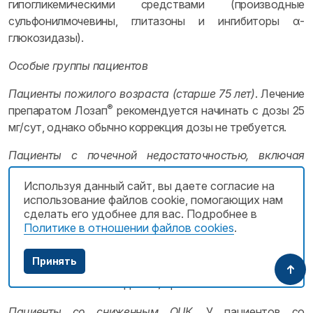
гипогликемическими средствами (производные
сульфонилмочевины, глитазоны и ингибиторы α-
глюкозидазы).
Особые группы пациентов
Пациенты пожилого возраста (старше 75 лет)
. Лечение
®
препаратом Лозап
рекомендуется начинать с дозы 25
мг/сут, однако обычно коррекция дозы не требуется.
Пациенты с почечной недостаточностью, включая
пациентов, находящихся на диализе
. Коррекция дозы
Используя данный сайт, вы даете согласие на
не требуется.
использование файлов cookie, помогающих нам
сделать его удобнее для вас. Подробнее в
Пациентам с нарушениями функции печени в анамнезе
Политике в отношении файлов cookies
.
рекомендуется принимать более низкие дозы
препарата. Применение препарата у пациентов с
Принять
тяжелыми нарушениями функции печени (более 9
баллов по шкале Чайлд-Пью) противопоказано.
Пациенты со сниженным ОЦК
. У пациентов со