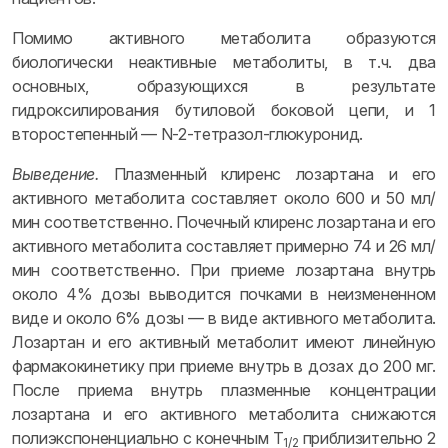
Помимо активного метаболита образуются
биологически неактивные метаболиты, в т.ч. два
основных, образующихся в результате
гидроксилирования бутиловой боковой цепи, и 1
второстепенный — N-2-тетразол-глюкуронид.
Выведение.
Плазменный клиренс лозартана и его
активного метаболита составляет около 600 и 50 мл/
мин соответственно. Почечный клиренс лозартана и его
активного метаболита составляет примерно 74 и 26 мл/
мин соответственно. При приеме лозартана внутрь
около 4% дозы выводится почками в неизмененном
виде и около 6% дозы — в виде активного метаболита.
Лозартан и его активный метаболит имеют линейную
фармакокинетику при приеме внутрь в дозах до 200 мг.
После приема внутрь плазменные концентрации
лозартана и его активного метаболита снижаются
полиэкспоненциально с конечным T
приблизительно 2
1/2