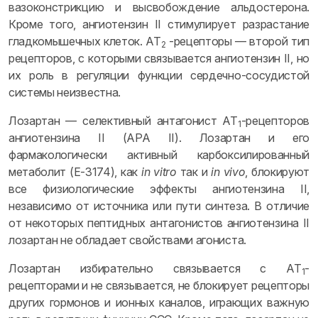
вазоконстрикцию и высвобождение альдостерона.
Кроме того, ангиотензин II стимулирует разрастание
гладкомышечных клеток. AT
-рецепторы — второй тип
2
рецепторов, с которыми связывается ангиотензин II, но
их роль в регуляции функции сердечно-сосудистой
системы неизвестна.
Лозартан — селективный антагонист АТ
-рецепторов
1
ангиотензина II (АРА II). Лозартан и его
фармакологически активный карбоксилированный
метаболит (Е-3174), как
in vitro
так и
in vivo
, блокируют
все физиологические эффекты ангиотензина II,
независимо от источника или пути синтеза. В отличие
от некоторых пептидных антагонистов ангиотензина II
лозартан не обладает свойствами агониста.
Лозартан избирательно связывается с AT
-
1
рецепторами и не связывается, не блокирует рецепторы
других гормонов и ионных каналов, играющих важную