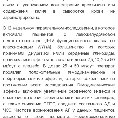
связи с увеличением концентрации креатинина или
содержания калия в сыворотке крови не
зарегистрировано.
В 12-недельном параллельном исследовании, в которое
включали пациентов с левожелудочковой
недостаточностью (II–IV функционального класса по
классификации
NYHA
), большинство из которых
принимали диуретики и/или сердечные гликозиды,
сравнивались эффекты лозартана в дозах 2,5, 10, 25 и 50
мг/сут с плацебо. В дозах 25 и 50 мг/сут препарат
проявлял положительные гемодинамические и
нейрогормональные эффекты, которые сохранялись на
протяжении всего исследования. Гемодинамические
эффекты включали увеличение сердечного индекса и
снижение давления заклинивания в легочных капилярах,
а также снижение ОПСС, среднего системного АД и
ЧСС. Частота возникновения АГ у данных пациентов
зависела от дозы препарата. Нейрогормональные