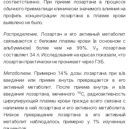
соответственно. При приеме лозартана в процессе
обычного приема пищи клинически значимого влияния на
профиль концентрации лозартана в плазме крови
выявлено не было.
Распределение.
Лозартан и его активный метаболит
связываются с белками плазмы крови (в основном с
альбумином) более чем на 99%. V
лозартана
d
составляет 34 л. Исследования на крысах показали, что
лозартан практически не проникает через ГЭБ.
Метаболизм.
Примерно 14% дозы лозартана при в/в
введении или приеме внутрь превращается в его
активный метаболит. После приема внутрь и в/в
14
введения лозартана, меченного
C, радиоактивность
циркулирующей плазмы крови прежде всего связана с
наличием в ней лозартана и его активного метаболита.
Низкое превращение лозартана в его активный
метаболит наблюдалось примерно у 1% изученных
пациентов.