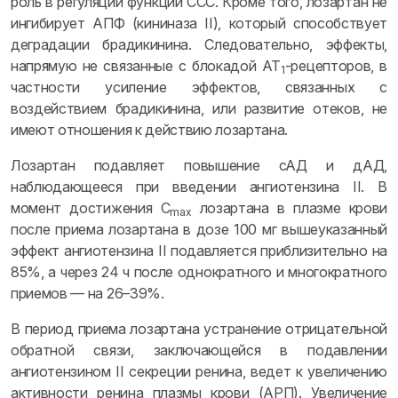
роль в регуляции функции ССС. Кроме того, лозартан не
ингибирует АПФ (кининаза II), который способствует
деградации брадикинина. Следовательно, эффекты,
напрямую не связанные с блокадой АТ
-рецепторов, в
1
частности усиление эффектов, связанных с
воздействием брадикинина, или развитие отеков, не
имеют отношения к действию лозартана.
Лозартан подавляет повышение сАД и дАД,
наблюдающееся при введении ангиотензина II. В
момент достижения C
лозартана в плазме крови
max
после приема лозартана в дозе 100 мг вышеуказанный
эффект ангиотензина II подавляется приблизительно на
85%, а через 24 ч после однократного и многократного
приемов — на 26–39%.
В период приема лозартана устранение отрицательной
обратной связи, заключающейся в подавлении
ангиотензином II секреции ренина, ведет к увеличению
активности ренина плазмы крови (АРП). Увеличение