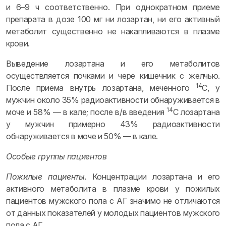
и 6–9 ч соответственно. При однократном приеме
препарата в дозе 100 мг ни лозартан, ни его активный
метаболит существенно не накапливаются в плазме
крови.
Выведение лозартана и его метаболитов
осуществляется почками и чере кишечник с желчью.
14
После приема внутрь лозартана, меченного
C, у
мужчин около 35% радиоактивности обнаруживается в
14
моче и 58% — в кале; после в/в введения
C лозартана
у мужчин примерно 43% радиоактивности
обнаруживается в моче и 50% — в кале.
Особые группы пациентов
Пожилые пациенты.
Концентрации лозартана и его
активного метаболита в плазме крови у пожилых
пациентов мужского пола с АГ значимо не отличаются
от данных показателей у молодых пациентов мужского
пола с АГ.