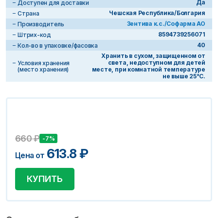
Да
Доступен для доставки
Чешская Республика/Болгария
Страна
Зентива к.с./Софарма АО
Производитель
8594739256071
Штрих-код
40
Кол-во в упаковке/фасовка
Хранить в сухом, защищенном от
света, недоступном для детей
Условия хранения
(место хранения)
месте, при комнатной температуре
не выше 25°С.
660
₽
-7%
613.8
₽
Цена от
КУПИТЬ