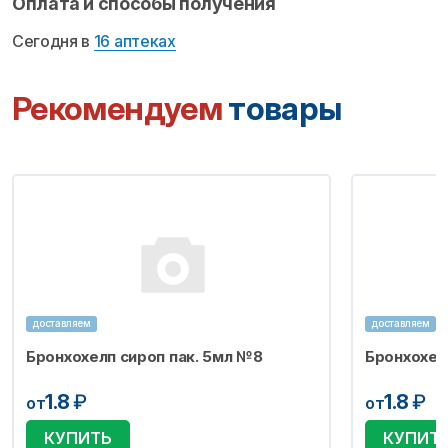
Оплата и способы получения
Сегодня в
16 аптеках
Рекомендуем
товары
доставляем
доставляем
Бронхохелп сироп пак. 5мл №8
Бронхохел
1.8
₽
1.8
₽
от
от
КУПИТЬ
КУПИТ