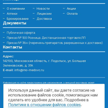
О компании
Новости
Акции
Аптеки
Лицензии
Оплата
Бронирование
Доставка
Документы
Публичная оферта
Приказ № 100 Розница. Дистанционная торговля ЛП
Приказ № 36н (перечень препаратов, разрешенных к доставке)
Контакты
Адрес:
142100, Московская область, г. Подольск, ул. Большая
Зеленовская, д. 31А
E-mail:
info@mo-medsvc.ru
Информация на сайте предоставлена для ознакомления, а внешний вид товара может
отличаться от фотографий. Описание препаратов и их свойств не заменяет обращения к врачу.
Имеются противопоказания, проконсультируйтесь со специалистом!
Используя данный сайт, вы даете согласие на
использование файлов cookie, помогающих нам
© 2026. ГОСУДАРСТВЕННОЕ БЮДЖЕТНОЕ УЧРЕЖДЕНИЕ МОСКОВСКОЙ
ОБЛАСТИ "МОСОБЛМЕДСЕРВИС"
сделать его удобнее для вас. Подробнее в
Политике в отношении файлов cookies
.
ПОДДЕРЖКА САЙТА