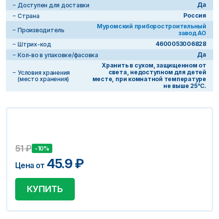
Да
Доступен для доставки
Россия
Страна
Муромский приборостроительный
Производитель
завод АО
4600053006828
Штрих-код
Да
Кол-во в упаковке/фасовка
Хранить в сухом, защищенном от
света, недоступном для детей
Условия хранения
(место хранения)
месте, при комнатной температуре
не выше 25°С.
51
₽
-10%
45.9
₽
Цена от
КУПИТЬ