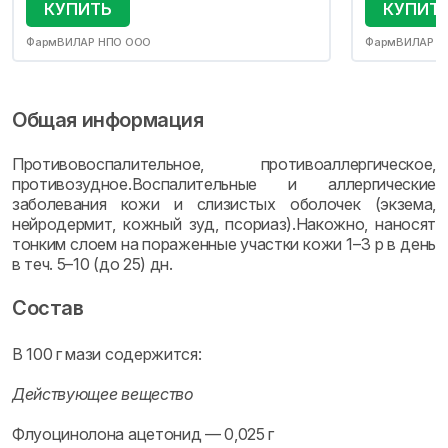
КУПИТЬ
КУПИТ
ФармВИЛАР НПО ООО
ФармВИЛАР Н
Общая информация
Противовоспалительное, противоаллергическое,
противозудное.Воспалительные и аллергические
заболевания кожи и слизистых оболочек (экзема,
нейродермит, кожный зуд, псориаз).Накожно, наносят
тонким слоем на пораженные участки кожи 1–3 р в день
в теч. 5–10 (до 25) дн.
Состав
В 100 г мази содержится:
Действующее вещество
Флуоцинолона ацетонид — 0,025 г