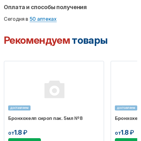
Оплата и способы получения
Сегодня в
50 аптеках
Рекомендуем
товары
доставляем
доставляем
Бронхохелп сироп пак. 5мл №8
Бронхохел
1.8
₽
1.8
₽
от
от