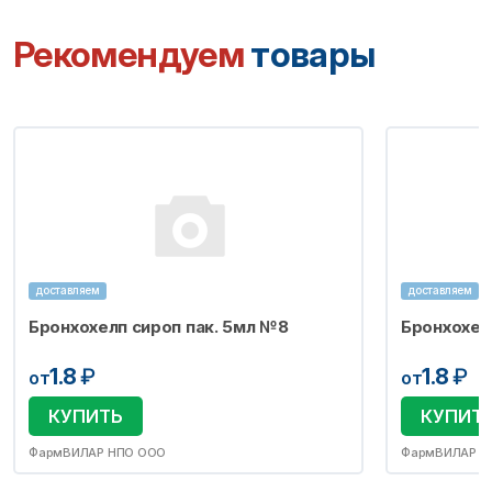
Рекомендуем
товары
доставляем
доставляем
Бронхохелп сироп пак. 5мл №8
Бронхохел
1.8
₽
1.8
₽
от
от
КУПИТЬ
КУПИТ
ФармВИЛАР НПО ООО
ФармВИЛАР Н