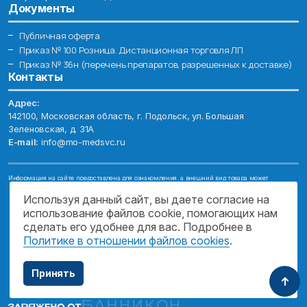
Документы
Публичная оферта
Приказ № 100 Розница. Дистанционная торговля ЛП
Приказ № 36н (перечень препаратов, разрешенных к доставке)
Контакты
Адрес:
142100, Московская область, г. Подольск, ул. Большая
Зеленовская, д. 31А
E-mail:
info@mo-medsvc.ru
Информация на сайте предоставлена для ознакомления, а внешний вид товара может
отличаться от фотографий. Описание препаратов и их свойств не заменяет обращения к врачу.
Имеются противопоказания, проконсультируйтесь со специалистом!
Используя данный сайт, вы даете согласие на
использование файлов cookie, помогающих нам
© 2026. ГОСУДАРСТВЕННОЕ БЮДЖЕТНОЕ УЧРЕЖДЕНИЕ МОСКОВСКОЙ
ОБЛАСТИ "МОСОБЛМЕДСЕРВИС"
сделать его удобнее для вас. Подробнее в
Политике в отношении файлов cookies
.
ПОДДЕРЖКА САЙТА
Принять