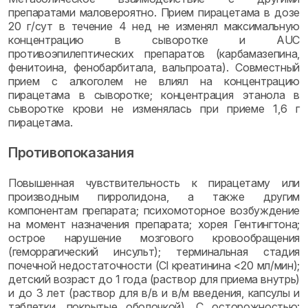
препаратами маловероятно. Прием пирацетама в дозе
20 г/сут в течение 4 нед не изменял максимальную
концентрацию в сыворотке и AUC
противоэпилептических препаратов (карбамазепина,
фенитоина, фенобарбитала, вальпроата). Совместный
прием с алкоголем не влиял на концентрацию
пирацетама в сыворотке; концентрация этанола в
сыворотке крови не изменялась при приеме 1,6 г
пирацетама.
Противопоказания
Повышенная чувствительность к пирацетаму или
производным пирролидона, а также другим
компонентам препарата; психомоторное возбуждение
на момент назначения препарата; хорея Гентингтона;
острое нарушение мозгового кровообращения
(геморрагический инсульт); терминальная стадия
почечной недостаточности (Cl креатинина <20 мл/мин);
детский возраст до 1 года (раствор для приема внутрь)
и до 3 лет (раствор для в/в и в/м введения, капсулы и
таблетки, покрытые оболочкой). С осторожностью: