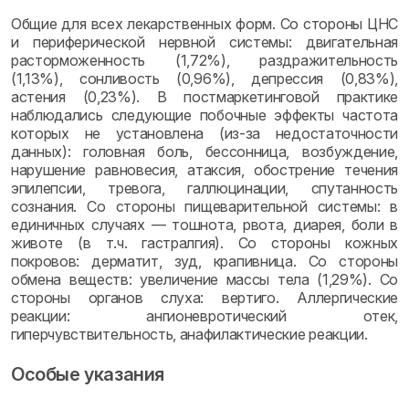
Общие для всех лекарственных форм. Со стороны ЦНС
и периферической нервной системы: двигательная
расторможенность (1,72%), раздражительность
(1,13%), сонливость (0,96%), депрессия (0,83%),
астения (0,23%). В постмаркетинговой практике
наблюдались следующие побочные эффекты частота
которых не установлена (из-за недостаточности
данных): головная боль, бессонница, возбуждение,
нарушение равновесия, атаксия, обострение течения
эпилепсии, тревога, галлюцинации, спутанность
сознания. Со стороны пищеварительной системы: в
единичных случаях — тошнота, рвота, диарея, боли в
животе (в т.ч. гастралгия). Со стороны кожных
покровов: дерматит, зуд, крапивница. Со стороны
обмена веществ: увеличение массы тела (1,29%). Со
стороны органов слуха: вертиго. Аллергические
реакции: ангионевротический отек,
гиперчувствительность, анафилактические реакции.
Особые указания