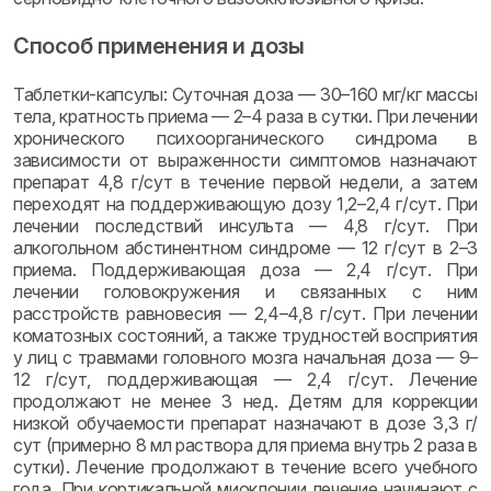
Способ применения и дозы
Таблетки-капсулы: Суточная доза — 30–160 мг/кг массы
тела, кратность приема — 2–4 раза в сутки. При лечении
хронического психоорганического синдрома в
зависимости от выраженности симптомов назначают
препарат 4,8 г/сут в течение первой недели, а затем
переходят на поддерживающую дозу 1,2–2,4 г/сут. При
лечении последствий инсульта — 4,8 г/сут. При
алкогольном абстинентном синдроме — 12 г/сут в 2–3
приема. Поддерживающая доза — 2,4 г/сут. При
лечении головокружения и связанных с ним
расстройств равновесия — 2,4–4,8 г/сут. При лечении
коматозных состояний, а также трудностей восприятия
у лиц с травмами головного мозга начальная доза — 9–
12 г/сут, поддерживающая — 2,4 г/сут. Лечение
продолжают не менее 3 нед. Детям для коррекции
низкой обучаемости препарат назначают в дозе 3,3 г/
сут (примерно 8 мл раствора для приема внутрь 2 раза в
сутки). Лечение продолжают в течение всего учебного
года. При кортикальной миоклонии лечение начинают с