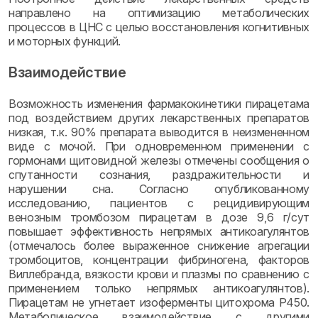
направлено на оптимизацию метаболических
процессов в ЦНС с целью восстановления когнитивных
и моторных функций.
Взаимодействие
Возможность изменения фармакокинетики пирацетама
под воздействием других лекарственных препаратов
низкая, т.к. 90% препарата выводится в неизмененном
виде с мочой. При одновременном применении с
гормонами щитовидной железы отмечены сообщения о
спутанности сознания, раздражительности и
нарушении сна. Согласно опубликованному
исследованию, пациентов с рецидивирующим
венозным тромбозом пирацетам в дозе 9,6 г/сут
повышает эффективность непрямых антикоагулянтов
(отмечалось более выраженное снижение агрегации
тромбоцитов, концентрации фибриногена, факторов
Виллебранда, вязкости крови и плазмы по сравнению с
применением только непрямых антикоагулянтов).
Пирацетам не угнетает изоферменты цитохрома Р450.
Метаболическое взаимодействие с другими