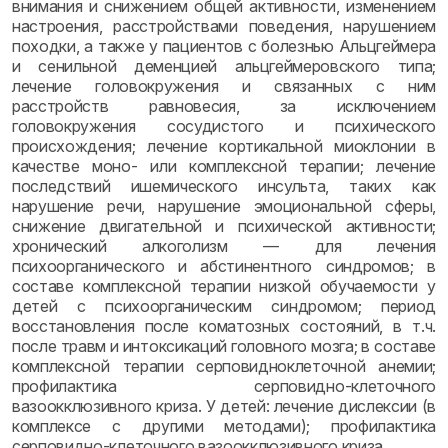
внимания и снижением общей активности, изменением
настроения, расстройствами поведения, нарушением
походки, а также у пациентов с болезнью Альцгеймера
и сенильной деменцией альцгеймеровского типа;
лечение головокружения и связанных с ним
расстройств равновесия, за исключением
головокружения сосудистого и психического
происхождения; лечение кортикальной миоклонии в
качестве моно- или комплексной терапии; лечение
последствий ишемического инсульта, таких как
нарушение речи, нарушение эмоциональной сферы,
снижение двигательной и психической активности;
хронический алкоголизм — для лечения
психоорганического и абстинентного синдромов; в
составе комплексной терапии низкой обучаемости у
детей с психоорганическим синдромом; период
восстановления после коматозных состояний, в т.ч.
после травм и интоксикаций головного мозга; в составе
комплексной терапии серповидноклеточной анемии;
профилактика серповидно-клеточного
вазоокклюзивного криза. У детей: лечение дислексии (в
комплексе с другими методами); профилактика
серповидно-клеточного вазоокклюзивного криза.