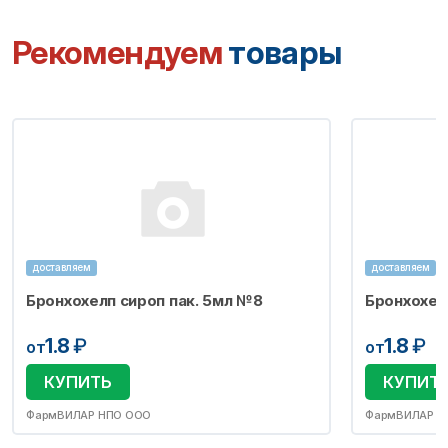
Рекомендуем
товары
доставляем
доставляем
Бронхохелп сироп пак. 5мл №8
Бронхохел
1.8
₽
1.8
₽
от
от
КУПИТЬ
КУПИТ
ФармВИЛАР НПО ООО
ФармВИЛАР Н