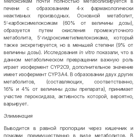
Мелоксикам почти полностью метаболизируется в
печени с образованием 4‑х фармакологически
неактивных производных. Основной метаболит,
5’‑карбоксимелоксикам (60% от величины дозы),
образуется путем окисления промежуточного
метаболита, 5’‑гидроксиметилмелоксикама, который
также экскретируется, но в меньшей степени (9% от
величины дозы). Исследования
in
vitro
показали, что в
данном метаболическом превращении важную роль
играет изофермент CYP2C9, дополнительное значение
имеет изофермент CYP3A4. В образовании двух других
метаболитов, (составляющих, соответственно,
16% и 4% от величины дозы препарата), принимает
участие пероксидаза, активность которой, вероятно,
варьирует.
Элиминация
Выводится в равной пропорции через кишечник и
почками, преимущественно в виде метаболитов. В