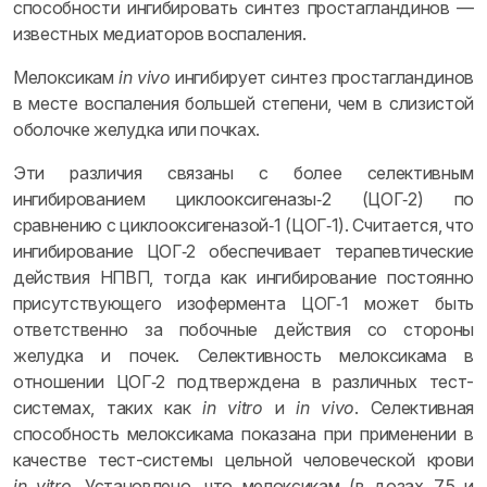
способности ингибировать синтез простагландинов —
известных медиаторов воспаления.
Мелоксикам
in vivo
ингибирует синтез простагландинов
в месте воспаления большей степени, чем в слизистой
оболочке желудка или почках.
Эти различия связаны с более селективным
ингибированием циклооксигеназы‑2 (ЦОГ‑2) по
сравнению с циклооксигеназой‑1 (ЦОГ‑1). Считается, что
ингибирование ЦОГ‑2 обеспечивает терапевтические
действия НПВП, тогда как ингибирование постоянно
присутствующего изофермента ЦОГ‑1 может быть
ответственно за побочные действия со стороны
желудка и почек. Селективность мелоксикама в
отношении ЦОГ‑2 подтверждена в различных тест-
системах, таких как
in
vitro
и
in
vivo
. Селективная
способность мелоксикама показана при применении в
качестве тест-системы цельной человеческой крови
in vitro
. Установлено, что мелоксикам (в дозах 7,5 и