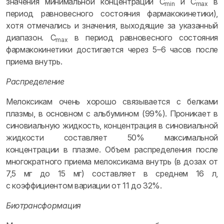
значения минимальной концентрации C
и C
в
min
max
период равновесного состояния фармакокинетики),
хотя отмечались и значения, выходящие за указанный
диапазон. C
в период равновесного состояния
max
фармакокинетики достигается через 5–6 часов после
приема внутрь.
Распределение
Мелоксикам очень хорошо связывается с белками
плазмы, в основном с альбумином (99%). Проникает в
синовиальную жидкость, концентрация в синовиальной
жидкости составляет 50% максимальной
концентрации в плазме. Объем распределения после
многократного приема мелоксикама внутрь (в дозах от
7,5 мг до 15 мг) составляет в среднем 16 л,
с коэффициентом вариации от 11 до 32%.
Биотрансформация