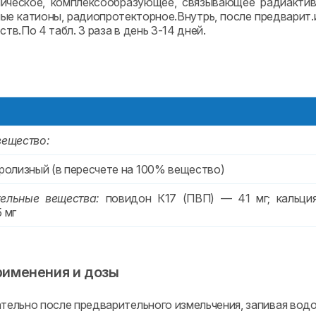
мическое, комплексообразующее, связывающее радиакти
ые катионы, радиопротекторное.Внутрь, после предварит.и
ств.По 4 табл. 3 раза в день 3-14 дней.
вещество:
дролизный (в пересчете на 100% вещество)
ельные вещества:
повидон К17 (ПВП) — 41 мг; кальция
 мг
рименения и дозы
ельно после предварительного измельчения, запивая водой,