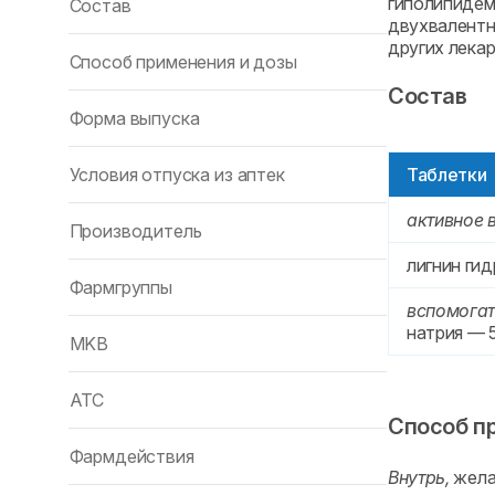
гиполипиде
Состав
двухвалентн
других лекар
Способ применения и дозы
Состав
Форма выпуска
Условия отпуска из аптек
Таблетки
активное 
Производитель
лигнин ги
Фармгруппы
вспомогат
натрия — 5
MKB
ATC
Способ п
Фармдействия
Внутрь,
желат