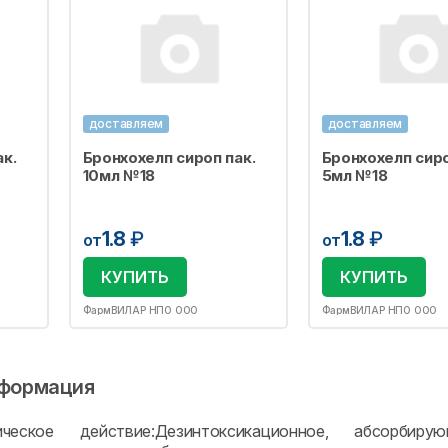
доставляем
доставляем
к.
Бронхохелп сироп пак.
Бронхохелп сиро
10мл №18
5мл №18
1.8
₽
1.8
₽
от
от
КУПИТЬ
КУПИТЬ
ФармВИЛАР НПО ООО
ФармВИЛАР НПО ООО
формация
ическое действие:Дезинтоксикационное, абсорбиру