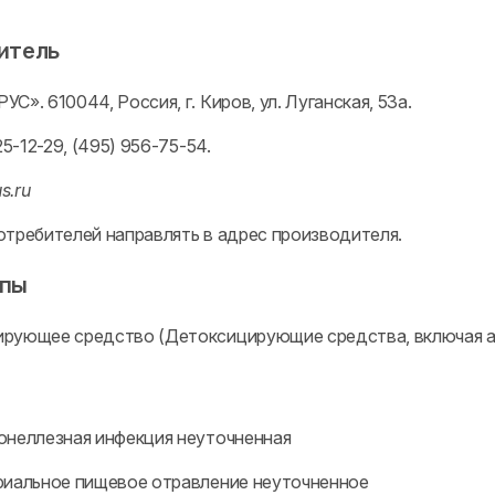
итель
С». 610044, Россия, г. Киров, ул. Луганская, 53а.
25-12-29, (495) 956-75-54.
s.ru
отребителей направлять в адрес производителя.
ппы
рующее средство (Детоксицирующие средства, включая 
онеллезная инфекция неуточненная
риальное пищевое отравление неуточненное