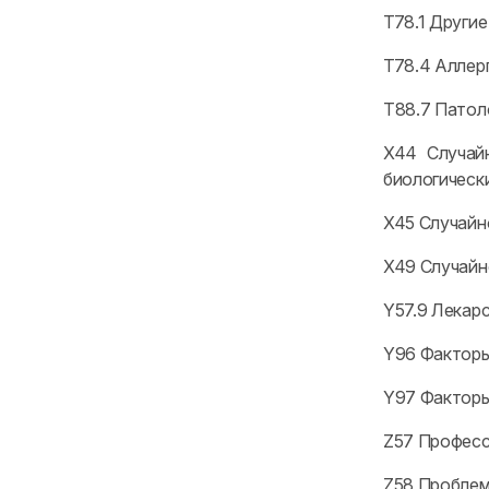
T78.1 Другие
T78.4 Аллер
T88.7 Патол
X44 Случай
биологическ
X45 Случайн
X49 Случайн
Y57.9 Лекар
Y96 Факторы
Y97 Факторы
Z57 Професс
Z58 Проблем