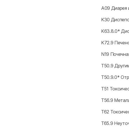
A09 Диарея 
K30 Диспеп
K63.8.0* Ди
K72.9 Печен
N19 Почечна
T50.9 Други
T50.9.0* От
T51 Токсиче
T56.9 Метал
T62 Токсиче
T65.9 Неуто