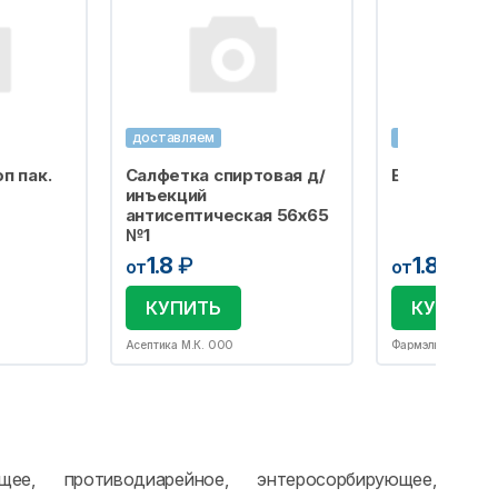
доставляем
доставляем
п пак.
Салфетка спиртовая д/
Бахилы одно
инъекций
антисептическая 56х65
№1
1.8
₽
1.8
₽
от
от
КУПИТЬ
КУПИТЬ
Асептика М.К. ООО
Фармэль ООО
ющее, противодиарейное, энтеросорбирующее,