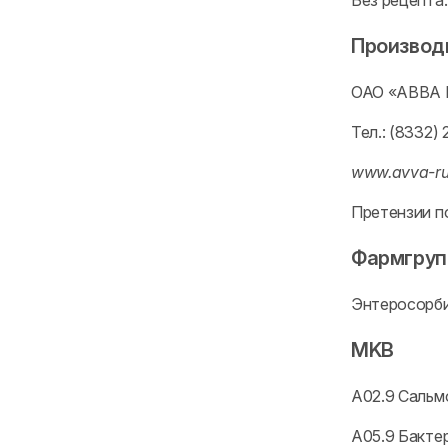
Без рецепта.
Производ
ОАО «АВВА РУ
Тел.: (8332) 
www.avva-ru
Претензии п
Фармгру
Энтеросорби
MKB
A02.9 Сальм
A05.9 Бакте