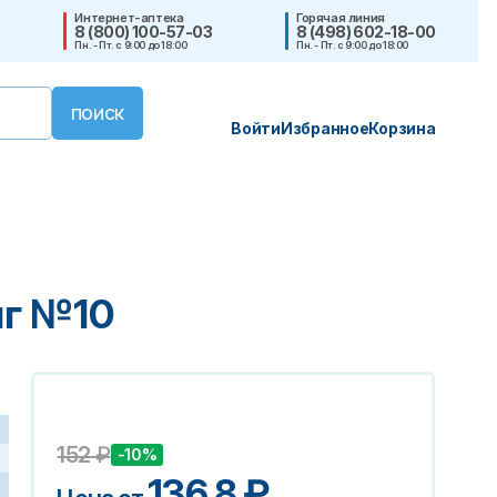
Интернет-аптека
Горячая линия
8 (800) 100-57-03
8 (498) 602-18-00
Пн. - Пт. с 9:00 до 18:00
Пн. - Пт. с 9:00 до 18:00
Войти
Избранное
Корзина
мг №10
152
₽
-10%
136.8
₽