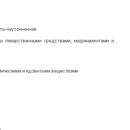
нты неуточненная
и лекарственными средствами, медикаментами и
имическими и ядовитыми веществами
ы