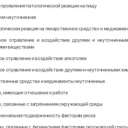
 проявления патологической реакции на пищу
гия неуточненная
огическая реакция на лекарственное средство и медикаме
ное отравление и воздействие другими и неуточненным
ими веществами
ое отравление и воздействие алкоголем
ое отравление и воздействие другими и неуточненными х
ственные средства и медикаменты неуточненные
, имеющие отношение к работе
, связанные с загрязнением окружающей среды
иональная подверженность факторам риска
ы, связанные с физическими факторами окружающей сред