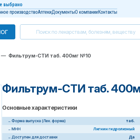
е выбрано
чное производство
Аптеки
Документы
О компании
Контакты
ЛОГ
ЛОГ
—
Фильтрум-СТИ таб. 400мг №10
Фильтрум-СТИ таб. 400
Основные характеристики
Форма выпуска (Лек. форма)
таб.
МНН
Лигнин гидролизный
Доступен для доставки
Да