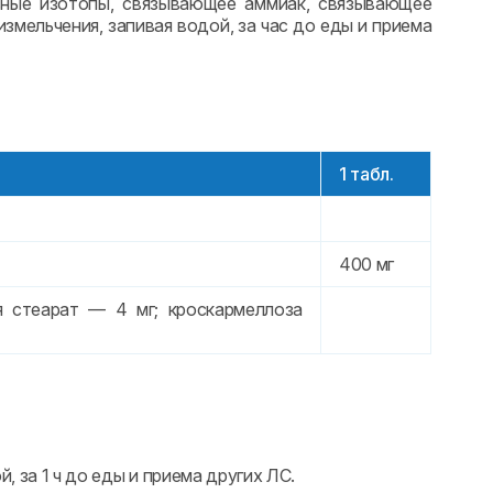
вные изотопы, связывающее аммиак, связывающее
змельчения, запивая водой, за час до еды и приема
1 табл.
400 мг
 стеарат — 4 мг; кроскармеллоза
 за 1 ч до еды и приема других ЛС.