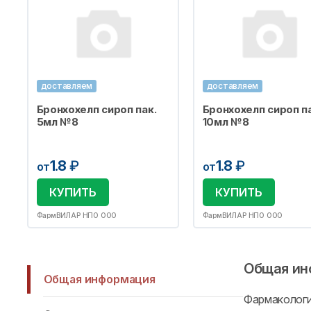
доставляем
доставляем
Бронхохелп сироп пак.
Бронхохелп сироп па
5мл №8
10мл №8
1.8
₽
1.8
₽
от
от
КУПИТЬ
КУПИТЬ
ФармВИЛАР НПО ООО
ФармВИЛАР НПО ООО
Общая ин
Общая информация
Фармаколог