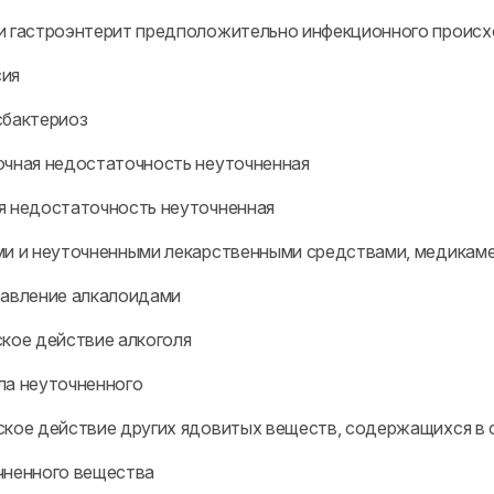
и гастроэнтерит предположительно инфекционного происхо
сия
сбактериоз
очная недостаточность неуточненная
я недостаточность неуточненная
ми и неуточненными лекарственными средствами, медикам
равление алкалоидами
ское действие алкоголя
ла неуточненного
ское действие других ядовитых веществ, содержащихся в
чненного вещества