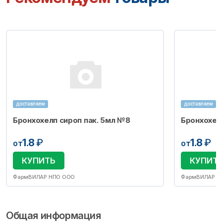
доставляем
доставляем
Бронхохелп сироп пак. 5мл №8
Бронхохел
1.8
₽
1.8
₽
от
от
КУПИТЬ
КУПИТ
ФармВИЛАР НПО ООО
ФармВИЛАР Н
Общая информация