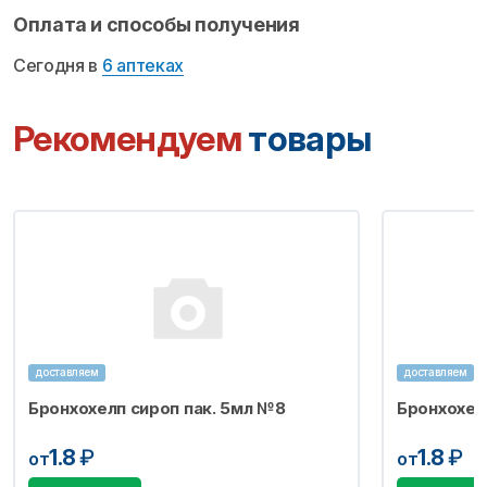
Оплата и способы получения
Сегодня в
6 аптеках
Рекомендуем
товары
доставляем
доставляем
Бронхохелп сироп пак. 5мл №8
Бронхохел
1.8
₽
1.8
₽
от
от