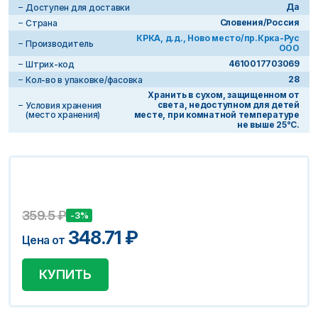
Да
Доступен для доставки
Словения/Россия
Страна
КРКА, д.д., Ново место/пр.Крка-Рус
Производитель
ООО
4610017703069
Штрих-код
28
Кол-во в упаковке/фасовка
Хранить в сухом, защищенном от
света, недоступном для детей
Условия хранения
(место хранения)
месте, при комнатной температуре
не выше 25°С.
359.5
₽
-3%
348.71
₽
Цена от
КУПИТЬ