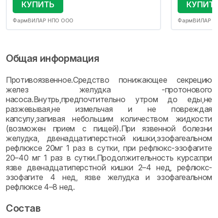
КУПИТЬ
КУПИТ
ФармВИЛАР НПО ООО
ФармВИЛАР Н
Общая информация
Противоязвенное.Средство понижающее секрецию
желез желудка -протонового
насоса.Внутрь,предпочтительно утром до еды,не
разжевывая,не измельчая и не повреждая
капсулу,запивая небольшим количеством жидкости
(возможен прием с пищей).При язвенной болезни
желудка, двенадцатиперстной кишки,эзофагеальном
рефлюксе 20мг 1 раз в сутки, при рефлюкс-эзофагите
20–40 мг 1 раз в сутки.Продолжительность курса:при
язве двенадцатиперстной кишки 2–4 нед, рефлюкс-
эзофагите 4 нед, язве желудка и эзофагеальном
рефлюксе 4–8 нед.
Состав