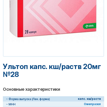
Ультоп капс. кш/раств 20мг
№28
Основные характеристики
капс. кш/раств
Форма выпуска (Лек. форма)
Омепразол
МНН