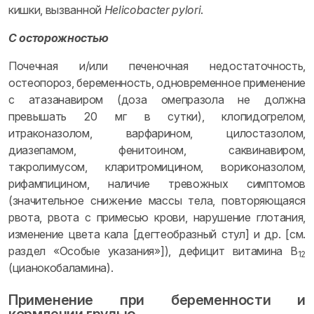
кишки, вызванной
Helicobacter pylori
.
С осторожностью
Почечная и/или печеночная недостаточность,
остеопороз, беременность, одновременное применение
с атазанавиром (доза омепразола не должна
превышать 20 мг в сутки), клопидогрелом,
итраконазолом, варфарином, цилостазолом,
диазепамом, фенитоином, саквинавиром,
такролимусом, кларитромицином, вориконазолом,
рифампицином, наличие тревожных симптомов
(значительное снижение массы тела, повторяющаяся
рвота, рвота с примесью крови, нарушение глотания,
изменение цвета кала [дегтеобразный стул] и др. [см.
раздел «Особые указания»]), дефицит витамина B
12
(цианокобаламина).
Применение при беременности и