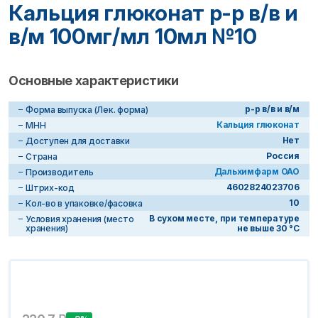
Кальция глюконат р-р в/в и
в/м 100мг/мл 10мл №10
Основные характеристики
р-р в/в и в/м
Форма выпуска (Лек. форма)
Кальция глюконат
МНН
Нет
Доступен для доставки
Россия
Страна
Дальхимфарм ОАО
Производитель
4602824023706
Штрих-код
10
Кол-во в упаковке/фасовка
В сухом месте, при температуре
Условия хранения (место
хранения)
не выше 30 °C