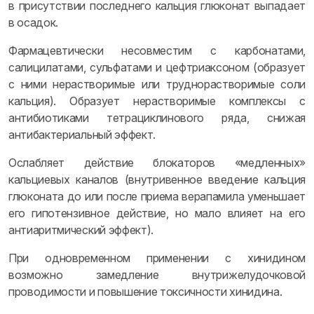
в присутствии последнего кальция глюконат выпадает
в осадок.
Фармацевтически несовместим с карбонатами,
салицилатами, сульфатами и цефтриаксоном (образует
с ними нерастворимые или труднорастворимые соли
кальция). Образует нерастворимые комплексы с
антибиотиками тетрациклинового ряда, снижая
антибактериальный эффект.
Ослабляет действие блокаторов «медленных»
кальциевых каналов (внутривенное введение кальция
глюконата до или после приема верапамила уменьшает
его гипотензивное действие, но мало влияет на его
антиаритмический эффект).
При одновременном применении с хинидином
возможно замедление внутрижелудочковой
проводимости и повышение токсичности хинидина.