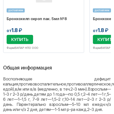
доставляем
доставляем
Бронхохелп сироп пак. 5мл №8
Бронхохел
1.8
₽
1.8
₽
от
от
КУПИТЬ
КУПИТ
ФармВИЛАР НПО ООО
ФармВИЛАР Н
Общая информация
Восполняющее дефицит
кальция,противовоспалительное,противоаллергическое,
едой),в/м или в/в (медленно, в теч.2–3 мин).Взрослым—
1–3 г 2–3 р/день,детям до 1 года—по 0,5 г,2–4 лет—1 г,5–
6 лет—1–1,5 г, 7–9 лет—1,5–2 г,10–14 лет—2–3 г 2–3 р/
день. Парентерально взрослым—5–10 мл ежедн.ч/з
день или ч/з 2 дня, детям—1-5 мл р-ра кажд.2–3 дня.