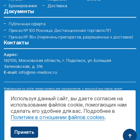
Бронирование
Доставка
Документы
Публичная оферта
Приказ № 100 Розница. Дистанционная торговля ЛП
Приказ № 36н (перечень препаратов, разрешенных к доставке)
Контакты
Адрес:
142100, Московская область, г. Подольск, ул. Большая
Зеленовская, д. 31А
E-mail:
info@mo-medsvc.ru
Информация на сайте предоставлена для ознакомления, а внешний вид товара может
отличаться от фотографий. Описание препаратов и их свойств не заменяет обращения к врачу.
Имеются противопоказания, проконсультируйтесь со специалистом!
Используя данный сайт, вы даете согласие на
использование файлов cookie, помогающих нам
© 2026. ГОСУДАРСТВЕННОЕ БЮДЖЕТНОЕ УЧРЕЖДЕНИЕ МОСКОВСКОЙ
ОБЛАСТИ "МОСОБЛМЕДСЕРВИС"
сделать его удобнее для вас. Подробнее в
Политике в отношении файлов cookies
.
ПОДДЕРЖКА САЙТА
Принять