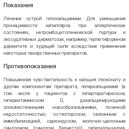
Показания
Лечение острой гипокальциемии. Для уменьшения
проницаемости капилляров при аллергических
состояниях, нетромбоцитопенической пурпуре и
экссудативных дерматозах, например, герпетиформном
дерматите и зудящей сыпи вследствие применения
некоторых лекарственных препаратов.
Противопоказания
Повышенная чувствительность к кальция глюконату и
другим компонентам препарата, гиперкальциемия (в
том числе у пациентов с гиперпаратиреозом,
гипервитаминозом D, декальцинирующими
злокачественными новообразованиями, почечной
недостаточностью, остеопорозом, связанным с
иммобилизацией, саркоидозом, молочно-щелочным
синдромом (синдром Бернетта)), гиперкальциурия,