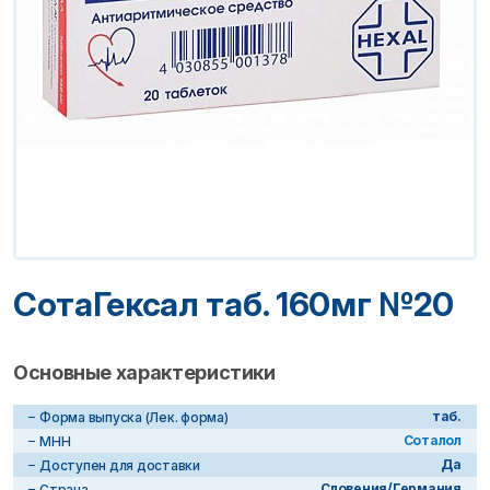
СотаГексал таб. 160мг №20
Основные характеристики
таб.
Форма выпуска (Лек. форма)
Соталол
МНН
Да
Доступен для доставки
Словения/Германия
Страна