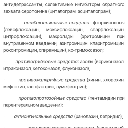
антидепрессанты, селективные ингибиторы обратного
захвата серотонина (циталопрам, эсциталопрам);
·
антибактериальные средства:
фторхинолоны
(левофлоксацин, моксифлоксацин, спарфлоксацин,
ципрофлоксацин); макролиды (эритромицин при
внутривенном введении, азитромицин, кларитромицин,
рокситромицин, спирамицин), ко‑тримоксазол;
·
противогрибковые средства:
азолы (вориконазол,
итраконазол, кетоконазол, флуконазол);
·
противомалярийные средства
(хинин, хлорохин,
мефлохин, галофантрин, лумефантрин);
·
противопротозойные средства
(пентамидин при
парентеральном введении);
·
антиангинальные средства
(ранолазин, бепридил);
·
противоопухолевые средства
(вандетаниб,