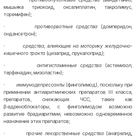
мышьяка триоксид, оксалиплатин, такролимус,
торемифен);
·
противорвотные средства
(домперидон,
ондансетрон);
·
средства, влияющие на моторику желудочно-
кишечного тракта
(цизаприд, прукалоприд);
·
антигистаминные средства
(астемизол,
терфенадин, мизоластин);
·
иммунодепрессанты
(финголимод), поскольку при
применении антиаритмических препаратов III класса,
препаратов, снижающих ЧСС, таких как
β‑адреноблокаторы, с финголимодом возможно
развитие брадиаритмии, невозможно одновременное
назначение этих препаратов;
·
прочие лекарственные средства
(анагрелид,