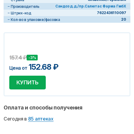
Сандоз д.д./пр.Салютас Фарма ГмбХ
Производитель
7622436110097
Штрих-код
20
Кол-во в упаковке/фасовка
157.4
₽
-3%
152.68
₽
Цена от
КУПИТЬ
Оплата и способы получения
Сегодня в
85 аптеках