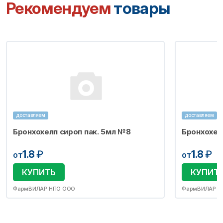
Рекомендуем
товары
доставляем
доставляем
Бронхохелп сироп пак. 5мл №8
Бронхохел
1.8
₽
1.8
₽
от
от
КУПИТЬ
КУПИТ
ФармВИЛАР НПО ООО
ФармВИЛАР Н