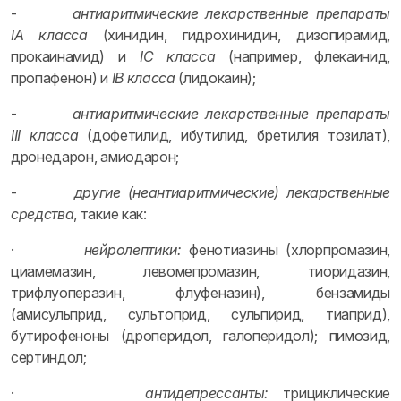
-
антиаритмические лекарственные препараты
IA класса
(хинидин, гидрохинидин, дизопирамид,
прокаинамид) и
IC класса
(например, флекаинид,
пропафенон) и
IB класса
(лидокаин);
-
антиаритмические лекарственные препараты
III класса
(дофетилид, ибутилид, бретилия тозилат),
дронедарон, амиодарон;
-
другие (неантиаритмические) лекарственные
средства
, такие как:
·
нейролептики:
фенотиазины (хлорпромазин,
циамемазин, левомепромазин, тиоридазин,
трифлуоперазин, флуфеназин), бензамиды
(амисульприд, сультоприд, сульпирид, тиаприд),
бутирофеноны (дроперидол, галоперидол); пимозид,
сертиндол;
·
антидепрессанты:
трициклические