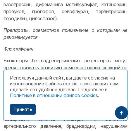
вазопрессин, дифеманила метилсульфат, кетансерин,
пробукол, пропофол, севофлуран, терлипрессин,
теродилин, цилостазол).
Препараты, совместное применение с которыми не
рекомендуется
Флоктафенин
Блокаторы бета‑адренергических рецепторов могут
препятствовать развитию компенсаторных реакций со
стороны сердечно-сосудистой системы, связанных с
Используя данный сайт, вы даете согласие на
гипотензией или кризом, которые могут быть
использование файлов cookie, помогающих нам
индуцированы флоктафенином.
сделать его удобнее для вас. Подробнее в
Политике в отношении файлов cookies
.
Блокаторы кальциевых каналов
Принять
Совместное применение бета‑блокаторов и блокаторов
кальциевых каналов приводит к снижению
артериального давления, брадикардии, нарушениям