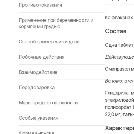
Противопоказания
во флаконах п
Применение при беременности и
кормлении грудью
Состав
Способ применения и дозы
Одна таблет
Побочные действия
Действующе
Омепразол ма
Взаимодействие
Вспомогател
Передозировка
Глицерила м
этакриловой
Меры предосторожности
полисорбат 8
22,0 мг, таль
Особые указания
Характер
Форма выпуска