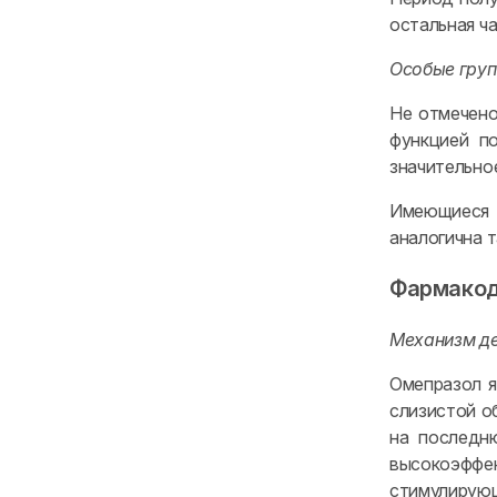
остальная ч
Особые груп
Не отмечено
функцией п
значительно
Имеющиеся д
аналогична т
Фармако
Механизм де
Омепразол я
слизистой о
на последн
высокоэффе
стимулирующ