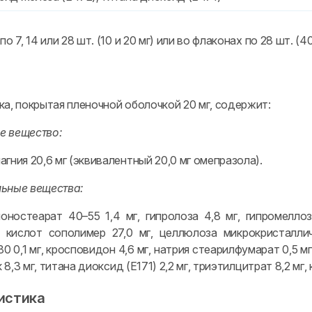
о 7, 14 или 28 шт. (10 и 20 мг) или во флаконах по 28 шт. (4
ка, покрытая пленочной оболочкой 20 мг, содержит:
е вещество:
гния 20,6 мг (эквивалентный 20,0 мг омепразола).
ьные вещества:
оностеарат 40–55 1,4 мг, гипролоза 4,8 мг, гипромеллоз
 кислот сополимер 27,0 мг, целлюлоза микрокристалличе
0 0,1 мг, кросповидон 4,6 мг, натрия стеарилфумарат 0,5 м
к 8,3 мг, титана диоксид (E171) 2,2 мг, триэтилцитрат 8,2 мг
истика