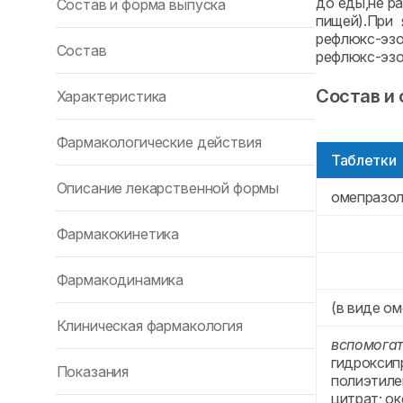
до еды,не р
Состав и форма выпуска
пищей).При 
рефлюкс-эзо
Состав
рефлюкс-эзо
Состав и
Характеристика
Фармакологические действия
Таблетки
Описание лекарственной формы
омепразо
Фармакокинетика
Фармакодинамика
(в виде ом
Клиническая фармакология
вспомога
гидроксип
Показания
полиэтиле
цитрат; ок