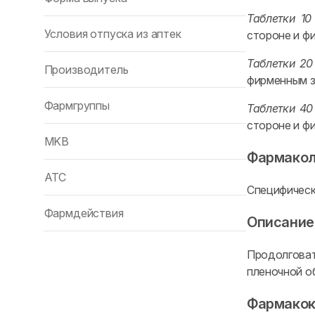
Таблетки 10
Условия отпуска из аптек
стороне и ф
Таблетки 20
Производитель
фирменным з
Фармгруппы
Таблетки 40
стороне и ф
MKB
Фармакол
ATC
Специфическ
Фармдействия
Описание
Продолговат
пленочной о
Фармакок