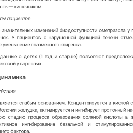
асть — кишечником.
пы пациентов
 значительных изменений биодоступности омепразола у 
очек. У пациентов с нарушенной функцией печени отме
е уменьшение плазменного клиренса.
анные о детях (1 год и старше) позволяют предположи
аковой у взрослых.
динамика
йствия
вляется слабым основанием. Концентрируется в кислой 
болочки желудка, активируется и ингибирует протонный н
юю стадию процесса образования соляной кислоты в ж
ктивное ингибирование базальной и стимулирован
его фактора.