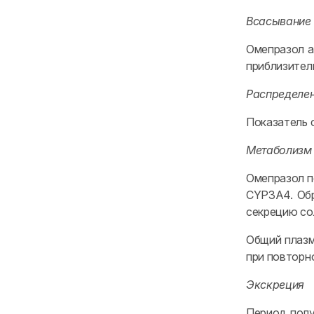
Всасывание
Омепразол а
приблизител
Распределе
Показатель 
Метаболизм
Омепразол п
CYP3A4. Обр
секрецию со
Общий плазм
при повторн
Экскреция
Период полу