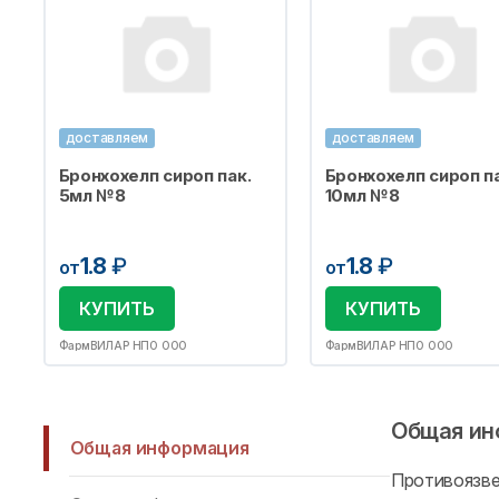
доставляем
доставляем
Бронхохелп сироп пак.
Бронхохелп сироп па
5мл №8
10мл №8
1.8
₽
1.8
₽
от
от
КУПИТЬ
КУПИТЬ
ФармВИЛАР НПО ООО
ФармВИЛАР НПО ООО
Общая ин
Общая информация
Противоязве