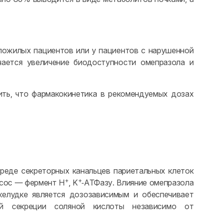
пожилых пациентов или у пациентов с нарушенной
чается увеличение биодоступности омепразола и
ть, что фармакокинетика в рекомендуемых дозах
среде секреторных канальцев париетальных клеток
+
+
асос — фермент H
, K
‑АТФазу. Влияние омепразола
елудке является дозозависимым и обеспечивает
ной секреции соляной кислоты независимо от