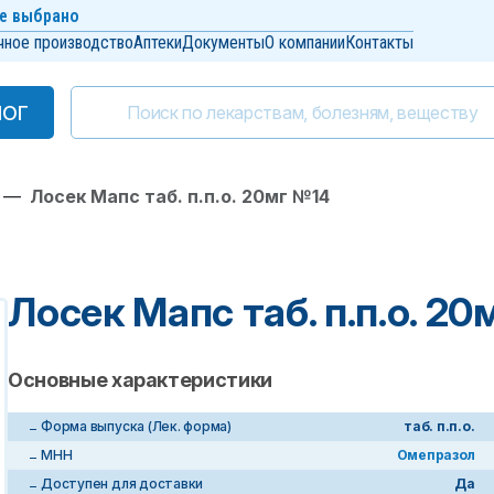
е выбрано
чное производство
Аптеки
Документы
О компании
Контакты
ЛОГ
ЛОГ
—
Лосек Мапс таб. п.п.о. 20мг №14
Лосек Мапс таб. п.п.о. 2
Основные характеристики
Форма выпуска (Лек. форма)
таб. п.п.о.
МНН
Омепразол
Доступен для доставки
Да