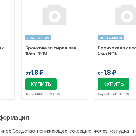
доставляем
доставляем
к.
Бронхохелп сироп пак.
Бронхохелп сиро
10мл №18
5мл №18
1.8
₽
1.8
₽
от
от
КУПИТЬ
КУПИТЬ
ФармВИЛАР НПО ООО
ФармВИЛАР НПО ООО
формация
нное.Средство понижающее секрецию желез желудка -пр