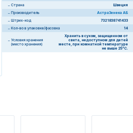
Страна
Швеция
Производитель
АстраЗенека АБ
Штрих-код
7321838741433
Кол-во в упаковке/фасовка
14
Хранить в сухом, защищенном от
Условия хранения
света, недоступном для детей
(место хранения)
месте, при комнатной температуре
не выше 25°С.