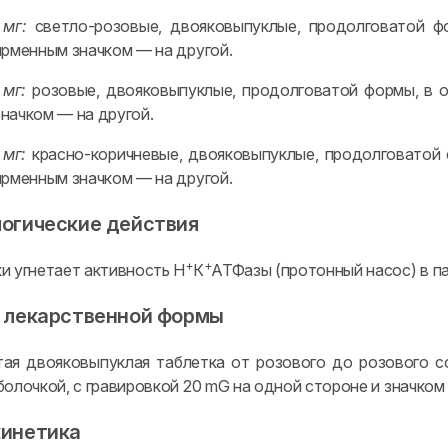
 мг:
светло-розовые, двояковыпуклые, продолговатой фо
ирменным значком — на другой.
 мг:
розовые, двояковыпуклые, продолговатой формы, в о
начком — на другой.
 мг:
красно-коричневые, двояковыпуклые, продолговатой 
ирменным значком — на другой.
огические действия
+
+
и угнетает активность H
К
АТФазы (протонный насос) в п
 лекарственной формы
ая двояковыпуклая таблетка от розового до розового с
болочкой, с гравировкой 20 mG на одной стороне и значко
инетика