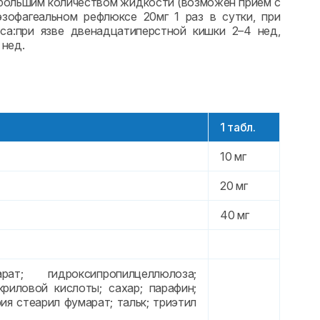
небольшим количеством жидкости (возможен прием с
эзофагеальном рефлюксе 20мг 1 раз в сутки, при
са:при язве двенадцатиперстной кишки 2–4 нед,
 нед.
1 табл.
10 мг
20 мг
40 мг
; гидроксипропилцеллюлоза;
риловой кислоты; сахар; парафин;
ия стеарил фумарат; тальк; триэтил