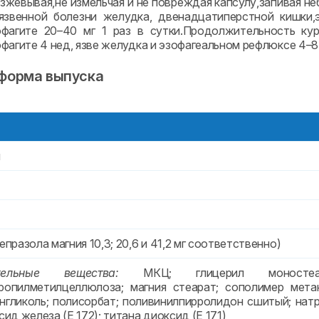
азжевывая,не измельчая и не повреждая капсулу,запивая 
язвенной болезни желудка, двенадцатиперстной кишки,
фагите 20–40 мг 1 раз в сутки.Продолжительность кур
фагите 4 нед, язве желудка и эзофагеальном рефлюксе 4–8
 форма выпуска
л
епразола магния 10,3; 20,6 и 41,2 мг соответственно)
тельные вещества:
МКЦ; глицерил моностеарат
ропилметилцеллюлоза; магния стеарат; сополимер метак
нгликоль; полисорбат; поливинилпирролидон сшитый; натр
сид железа (E 172); титана диоксид (E 171)