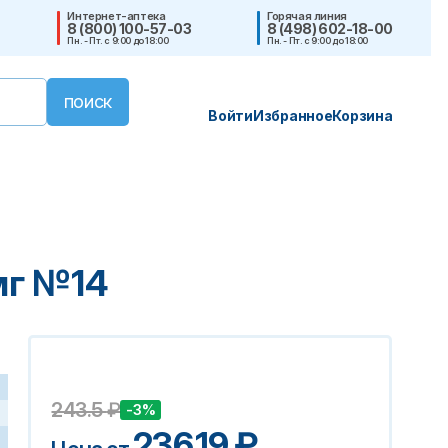
Интернет-аптека
Горячая линия
8 (800) 100-57-03
8 (498) 602-18-00
Пн. - Пт. с 9:00 до 18:00
Пн. - Пт. с 9:00 до 18:00
Войти
Избранное
Корзина
0мг №14
243.5
₽
-3%
236.19
₽