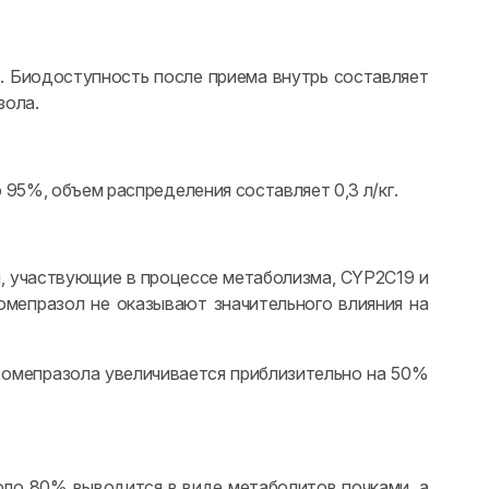
в. Биодоступность после приема внутрь составляет
зола.
95%, объем распределения составляет 0,3 л/кг.
, участвующие в процессе метаболизма, CYP2C19 и
мепразол не оказывают значительного влияния на
 омепразола увеличивается приблизительно на 50%
оло 80% выводится в виде метаболитов почками, а