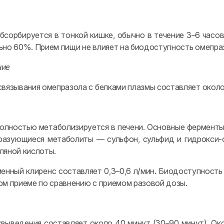
бсорбируется в тонкой кишке, обычно в течение 3–6 часо
ьно 60%. Прием пищи не влияет на биодоступность омепра
ние
связывания омепразола с белками плазмы составляет около 
олностью метаболизируется в печени. Основные ферменты
азующиеся метаболиты — сульфон, сульфид и гидрокси-о
ляной кислоты.
енный клиренс составляет 0,3–0,6 л/мин. Биодоступность
ом приеме по сравнению с приемом разовой дозы.
выведения составляет около 40 минут (30–90 минут). Ок