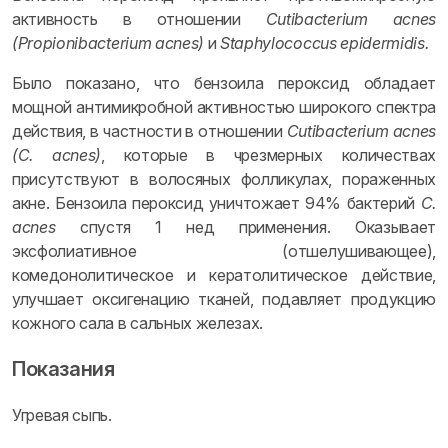
активность в отношении
Cutibacterium acnes
(Propionibacterium acnes)
и
Staphylococcus epidermidis.
Было показано, что бензоила пероксид обладает
мощной антимикробной активностью широкого спектра
действия, в частности в отношении
Cutibacterium acnes
(C. acnes)
, которые в чрезмерных количествах
присутствуют в волосяных фолликулах, пораженных
акне. Бензоила пероксид уничтожает 94% бактерий
С.
acnes
спустя 1 нед применения. Оказывает
эксфолиативное (отшелушивающее),
комедонолитическое и кератолитическое действие,
улучшает оксигенацию тканей, подавляет продукцию
кожного сала в сальных железах.
Показания
Угревая сыпь.