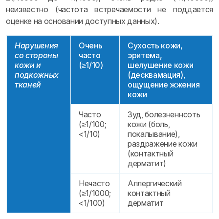
неизвестно (частота встречаемости не поддается
оценке на основании доступных данных).
Нарушения
Очень
Сухость кожи,
со стороны
часто
эритема,
кожи и
(≥1/10)
шелушение кожи
подкожных
(десквамация),
тканей
ощущение жжения
кожи
Часто
Зуд, болезненнсоть
(≥1/100;
кожи (боль,
<1/10)
покалывание),
раздражение кожи
(контактный
дерматит)
Нечасто
Аллергический
(≥1/1000;
контактный
<1/100)
дерматит