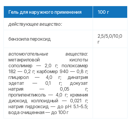
Гель для наружного применения
100 г
действующее вещество:
2,5/5,0/10,0
бензоила пероксид
г
вспомогательные вещества:
метакриловой кислоты
сополимер — 2,0 г; полоксамер
182 — 0,2 г; карбомер 940 — 0,8 г;
глицерол — 4,0 г; динатрия
эдетат — 0,1 г; докузат
натрия — 0,05 г;
пропиленгликоль — 4,0 г; кремния
диоксид коллоидный — 0,021 г;
натрия гидроксид — до pH 5.1–5.5;
вода очищенная — до 100 г