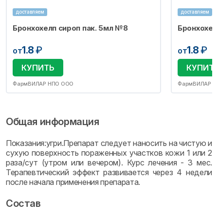
доставляем
доставляем
Бронхохелп сироп пак. 5мл №8
Бронхохел
1.8
₽
1.8
₽
от
от
КУПИТЬ
КУПИТ
ФармВИЛАР НПО ООО
ФармВИЛАР Н
Общая информация
Показания:угри.Препарат следует наносить на чистую и
сухую поверхность пораженных участков кожи 1 или 2
раза/сут (утром или вечером). Курс лечения - 3 мес.
Терапевтический эффект развивается через 4 недели
после начала применения препарата.
Состав