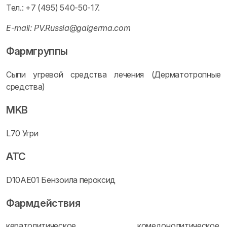
Тел.: +7 (495) 540-50-17.
E-mail: PV.Russia@galgerma.com
Фармгруппы
Сыпи угревой средства лечения (Дерматотропные
средства)
MKB
L70 Угри
ATC
D10AE01 Бензоила пероксид
Фармдействия
кератолитическое, комедонолитическое,