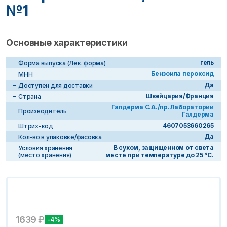
№1
Основные характеристики
гель
Форма выпуска (Лек. форма)
Бензоила пероксид
МНН
Да
Доступен для доставки
Швейцария/Франция
Страна
Галдерма С.А./пр.Лаборатории
Производитель
Галдерма
4607053660265
Штрих-код
Да
Кол-во в упаковке/фасовка
В сухом, защищенном от света
Условия хранения
(место хранения)
месте при температуре до 25 °С.
1639
₽
-4%