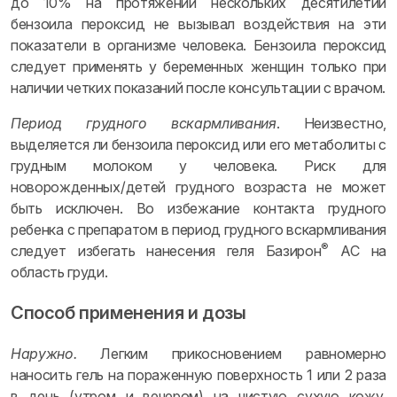
до 10% на протяжении нескольких десятилетий
бензоила пероксид не вызывал воздействия на эти
показатели в организме человека. Бензоила пероксид
следует применять у беременных женщин только при
наличии четких показаний после консультации с врачом.
Период грудного вскармливания
. Неизвестно,
выделяется ли бензоила пероксид или его метаболиты с
грудным молоком у человека. Риск для
новорожденных/детей грудного возраста не может
быть исключен. Во избежание контакта грудного
ребенка с препаратом в период грудного вскармливания
®
следует избегать нанесения геля Базирон
АС на
область груди.
Способ применения и дозы
Наружно.
Легким прикосновением равномерно
наносить гель на пораженную поверхность 1 или 2 раза
в день (утром и вечером) на чистую сухую кожу.