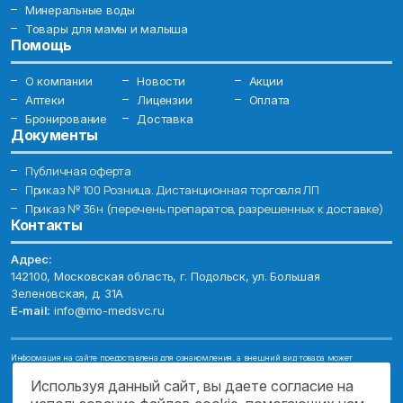
Минеральные воды
Товары для мамы и малыша
Помощь
О компании
Новости
Акции
Аптеки
Лицензии
Оплата
Бронирование
Доставка
Документы
Публичная оферта
Приказ № 100 Розница. Дистанционная торговля ЛП
Приказ № 36н (перечень препаратов, разрешенных к доставке)
Контакты
Адрес:
142100, Московская область, г. Подольск, ул. Большая
Зеленовская, д. 31А
E-mail:
info@mo-medsvc.ru
Информация на сайте предоставлена для ознакомления, а внешний вид товара может
отличаться от фотографий. Описание препаратов и их свойств не заменяет обращения к врачу.
Имеются противопоказания, проконсультируйтесь со специалистом!
Используя данный сайт, вы даете согласие на
© 2026. ГОСУДАРСТВЕННОЕ БЮДЖЕТНОЕ УЧРЕЖДЕНИЕ МОСКОВСКОЙ