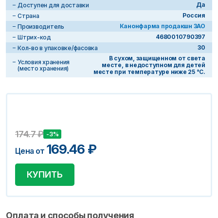
Да
Доступен для доставки
Россия
Страна
Канонфарма продакшн ЗАО
Производитель
4680010790397
Штрих-код
30
Кол-во в упаковке/фасовка
В сухом, защищенном от света
Условия хранения
месте, в недоступном для детей
(место хранения)
месте при температуре ниже 25 °C.
174.7
₽
-3%
169.46
₽
Цена от
КУПИТЬ
Оплата и способы получения