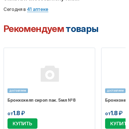
Сегодня в
41 аптеке
Рекомендуем
товары
доставляем
доставляем
Бронхохелп сироп пак. 5мл №8
Бронхохел
1.8
₽
1.8
₽
от
от
КУПИТЬ
КУПИТ