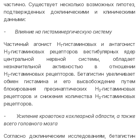
частично. Существует несколько возможных гипотез,
подтвержденных доклиническими и клиническими
данными:
-
Влияние на гистаминергическую систему
Частичный агонист H
‑гистаминовых и антагонист
1
H
‑гистаминовых рецепторов вестибулярных ядер
3
центральной нервной системы, обладает
незначительной активностью в отношении
H
‑гистаминовых рецепторов. Бетагистин увеличивает
2
обмен гистамина и его высвобождение путем
блокирования пресинаптических H
‑гистаминовых
3
рецепторов и снижения количества H
‑гистаминовых
3
рецепторов.
-
Усиление кровотока кохлеарной области, а также
всего головного мозга
Согласно доклиническим исследованиям, бетагистин