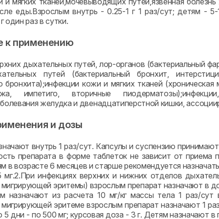
и и мягких тканей,мочевыводящих путей,язвенная болезнь 
осле еды.Взрослым внутрь - 0.25-1 г 1 раз/сут; детям - 5
 г один раз в сутки.
е к применению
рхних дыхательных путей, лор-органов (бактериальный фар
ательных путей (бактериальный бронхит, интерстици
о бронхита);инфекции кожи и мягких тканей (хроническая
жа, импетиго, вторичные пиодерматозы);инфекци
болевания желудка и двенадцатиперстной кишки, ассоцииров
рименения и дозы
начают внутрь 1 раз/сут. Капсулы и суспензию принимают, п
сть препарата в форме таблеток не зависит от приема п
ям в возрасте 6 месяцев и старше рекомендуется назначать
5 мг.2.При инфекциях верхних и нижних отделов дыхатель
 мигрирующей эритемы) взрослым препарат назначают в дозе
тям назначают из расчета 10 мг/кг массы тела 1 раз/сут 
мигрирующей эритеме взрослым препарат назначают 1 раз/сут
о 5 дни - по 500 мг; курсовая доза - 3 г. Детям назначают в