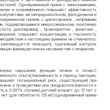
зестезия). Одновременный прием с линкозаминами,
циклин и хлорамфеникол повышают эффективность
коагулянтами, метилпреднизолоном, фелодипином и
новременном приеме с циклосерином , непрямыми
ами, подвергающимися микросомальному окислению
ислота, дизопирамид , бромокриптин , фенитоин ,
ыведение, повышают концентрацию и токсичность
аимодействия к настоящему времени не отмечалось.
 рекомендуется проводить тщательный контроль
мицин фармацевтически несовместим с гепарином.
тяжелые нарушения функции печени и почек.С
ического опыта);беременность и период лактации,
ревышает потенциальный риск, существующий при
печени и почек;ритмии или предрасположенности к
ь в 0,001% случаев),детский возраст до 12 лет с
3 лет (для таблеток по 125 мг);одновременный прием