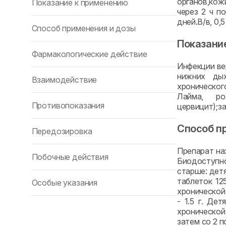
органов,кож
Показание к применению
через 2 ч п
дней.В/в, 0,5
Способ применения и дозы
Показани
Фармакологические действие
Инфекции ве
нижних дых
Взаимодействие
хроническог
Лайма, ро
Противопоказания
цервицит);за
Способ п
Передозировка
Препарат наз
Побочные действия
Биодоступно
старше: дет
таблеток 12
Особые указания
хронической
- 1.5 г. Де
хронической 
затем со 2 п