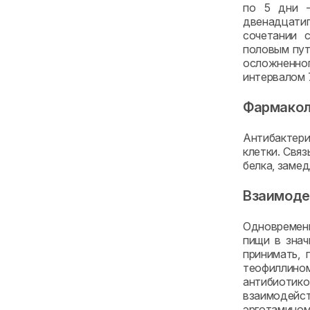
по 5 дни -
двенадцатипе
сочетании 
половым пут
осложненног
интервалом 7 
Фармакол
Антибактери
клетки. Свя
белка, заме
Взаимоде
Одновременн
пищи в знач
принимать, 
теофиллином
антибиотик
взаимодейст
эрготамино