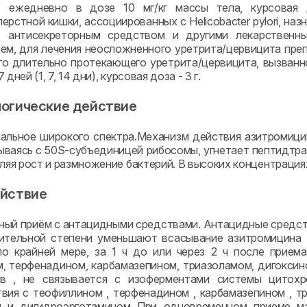
 ежедневно в дозе 10 мг/кг массы тела, курсовая д
рстной кишки, ассоциированных с Helicobacter pylori, назна
с антисекреторным средством и другими лекарственны
ем, для лечения неосложненного уретрита/цервицита препа
о длительно протекающего уретрита/цервицита, вызванного
дней (1, 7, 14 дни), курсовая доза - 3 г.
огические действие
альное широкого спектра.Механизм действия азитромици
зываясь с 50S-субъединицей рибосомы, угнетает пептидтра
дляя рост и размножение бактерий. В высоких концентраци
йствие
ый приём с антацидными средствами. Антацидные средств
ительной степени уменьшают всасывание азитромицина (
по крайней мере, за 1 ч до или через 2 ч после прие
, терфенадином, карбамазепином, триазоламом, дигоксин
ов , не связывается с изоферментами системы цитох
вия с теофиллином , терфенадином , карбамазепином , т
м и дигидроэрготамином При одновременном приеме м