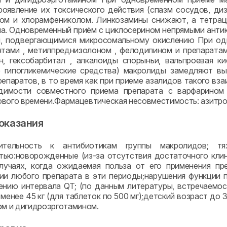
оявление их токсического действия (спазм сосудов, ди
ном и хлорамфениколом. Линкозамины снижают, а тетра
а. Одновременный приём с циклосерином непрямыми анти
и, подвергающимися микросомальному окислению При од
нтами , метилпреднизолоном , фелодипином и препарат
н, гексобарбитал , алкалоиды спорыньи, вальпроевая к
е гипогликемические средства) макролиды замедляют в
репаратов, в то время как при приеме азалидов такого вз
димости совместного приема препарата с варфарином
вого времени.Фармацевтическая несовместимость: азитро
оказания
вительность к антибиотикам группы макролидов; 
ью:новорожденные (из-за отсутствия достаточного клин
случаях, когда ожидаемая польза от его применения п
ии любого препарата в эти периоды;нарушения функции 
ению интервала QT; (по данным литературы, встречаемост
менее 45 кг (для таблеток по 500 мг);детский возраст до 
ом и дигидроэрготамином.