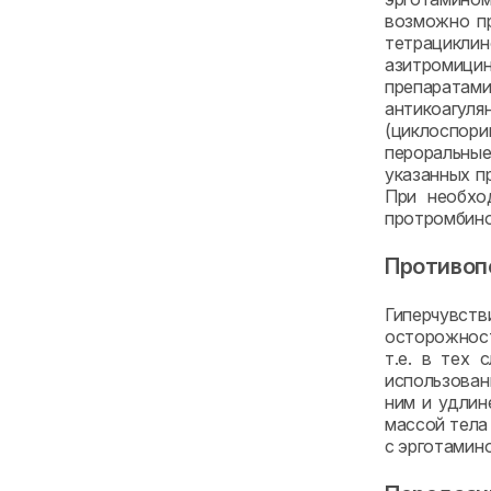
возможно пр
тетрацикли
азитромицин
препаратам
антикоагуля
(циклоспори
пероральны
указанных п
При необхо
протромбино
Противоп
Гиперчувст
осторожност
т.е. в тех 
использован
ним и удлин
массой тела 
с эрготамин