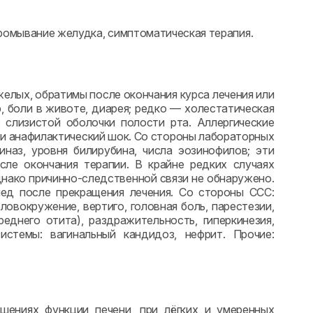
промывание желудка, симптоматическая терапия.
елых, обратимы после окончания курса лечения или
, боли в животе, диарея; редко — холестатическая
 слизистой оболочки полости рта. Аллергические
к и анафилактический шок. Со стороны лабораторных
наз, уровня билирубина, числа эозинофилов; эти
ле окончания терапии. В крайне редких случаях
нако причинно-следственной связи не обнаружено.
ед после прекращения лечения. Со стороны ССС:
ловокружение, вертиго, головная боль, парестезии,
еднего отита), раздражительность, гиперкинезия,
стемы: вагинальный кандидоз, нефрит. Прочие:
шениях функции печени, при лёгких и умеренных