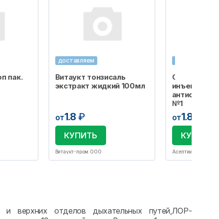
доставляем
доставляем
п пак.
Витаукт тонзисаль
Салфетка сп
экстракт жидкий 100мл
инъекций
антисептиче
№1
1.8
₽
1.8
₽
от
от
КУПИТЬ
КУПИТЬ
Витаукт-пром ООО
Асептика М.К. ОО
их и верхних отделов дыхательных путей,ЛОР-