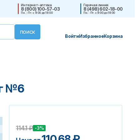
Интернет-аптека
Горячая линия
8 (800) 100-57-03
8 (498) 602-18-00
Пн. - Пт. с 9:00 до 18:00
Пн. - Пт. с 9:00 до 18:00
Войти
Избранное
Корзина
г №6
114.1
₽
-3%
110.68
₽