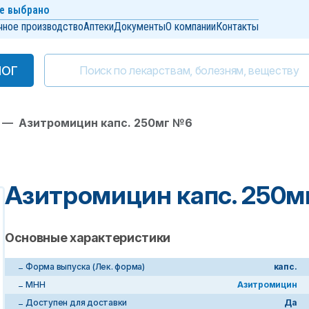
е выбрано
чное производство
Аптеки
Документы
О компании
Контакты
ЛОГ
ЛОГ
—
Азитромицин капс. 250мг №6
Азитромицин капс. 250м
Основные характеристики
Форма выпуска (Лек. форма)
капс.
МНН
Азитромицин
Доступен для доставки
Да