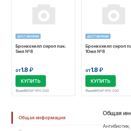
доставляем
доставляем
Бронхохелп сироп пак.
Бронхохелп сироп па
5мл №8
10мл №8
1.8
₽
1.8
₽
от
от
КУПИТЬ
КУПИТЬ
ФармВИЛАР НПО ООО
ФармВИЛАР НПО ООО
Общая ин
Общая информация
Антибиотик