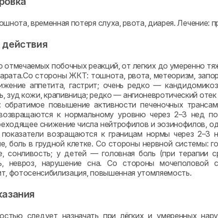
ровка
ошнота, временная потеря слуха, рвота, диарея. Лечение: 
 действия
 отмечаемых побочных реакций, от легких до умеренно тяж
арата.Со стороны ЖКТ: тошнота, рвота, метеоризм, запор
ижение аппетита, гастрит; очень редко — кандидомикоз
пь, зуд кожи, крапивница; редко — ангионевротический оте
: обратимое повышение активности печеночных трансами
возвращаются к нормальному уровню через 2–3 нед пос
еходящее снижение числа нейтрофилов и эозинофилов, од
показатели возращаются к границам нормы через 2–3 н
е, боль в грудной клетке. Со стороны нервной системы: го
, сонливость; у детей — головная боль (при терапии ср
ь, невроз, нарушение сна. Со стороны мочеполовой си
т, фотосенсибилизация, повышенная утомляемость.
казания
остью следует назначать при лёгких и умеренных нару