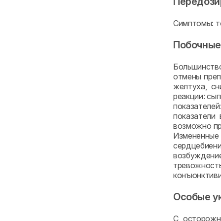
Передози
Симптомы: т
Побочные
Большинство
отмены преп
желтуха, сн
реакции: сы
показателей
показатели 
возможно пр
Измененные 
сердцебиени
возбуждение
тревожност
конъюнктиви
Особые у
С осторожн