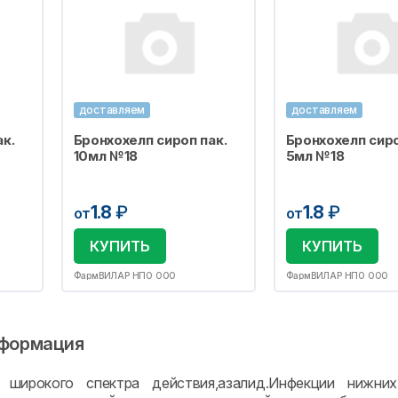
доставляем
доставляем
к.
Бронхохелп сироп пак.
Бронхохелп сиро
10мл №18
5мл №18
1.8
₽
1.8
₽
от
от
КУПИТЬ
КУПИТЬ
ФармВИЛАР НПО ООО
ФармВИЛАР НПО ООО
формация
, широкого спектра действия,азалид.Инфекции нижн