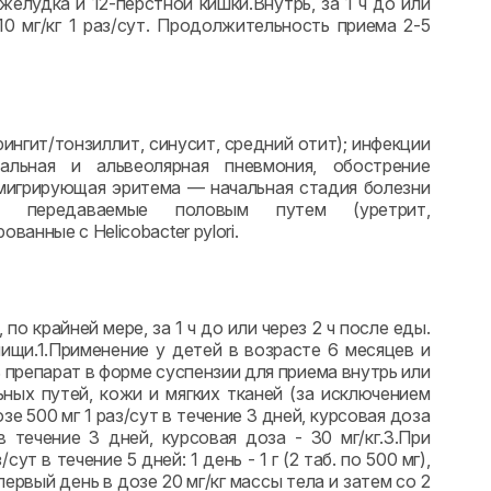
желудка и 12-перстной кишки.Внутрь, за 1 ч до или
-10 мг/кг 1 раз/сут. Продолжительность приема 2-5
ингит/тонзиллит, синусит, средний отит); инфекции
альная и альвеолярная пневмония, обострение
 мигрирующая эритема — начальная стадия болезни
и, передаваемые половым путем (уретрит,
анные с Helicobacter pylori.
о крайней мере, за 1 ч до или через 2 ч после еды.
ищи.1.Применение у детей в возрасте 6 месяцев и
 препарат в форме суспензии для приема внутрь или
ных путей, кожи и мягких тканей (за исключением
 500 мг 1 раз/сут в течение 3 дней, курсовая доза
в течение 3 дней, курсовая доза - 30 мг/кг.3.При
 в течение 5 дней: 1 день - 1 г (2 таб. по 500 мг),
 первый день в дозе 20 мг/кг массы тела и затем со 2