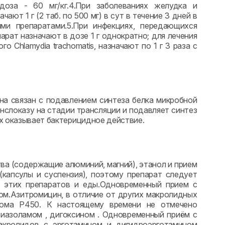
оза - 60 мг/кг.4.При заболеваниях желудка и
чают 1 г (2 таб. по 500 мг) в сут в течение 3 дней в
ми препаратами.5.При инфекциях, передающихся
рат назначают в дозе 1 г однократно; для лечения
 Chlamydia trachomatis, назначают по 1 г 3 раза с
на связан с подавлением синтеза белка микробной
нслоказу на стадии трансляции и подавляет синтез
ях оказывает бактерицидное действие.
а (содержащие алюминий, магний), этанол и прием
капсулы и суспензия), поэтому препарат следует
ма этих препаратов и еды.Одновременный прием с
ом.Азитромицин, в отличие от других макролидных
рома P450. К настоящему времени не отмечено
риазоламом , дигоксином . Одновременный приём с
акролидов с эрготамином и дигидроэрготамином