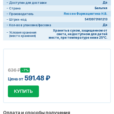
Да
Доступен для доставки
Бельгия
Страна
Янссен Фармацевтика Н.В.
Производитель
5413973161213
Штрих-код
Да
Кол-во в упаковке/фасовка
Хранить в сухом, защищенном от
Условия хранения
света, недоступном для детей
(место хранения)
месте, при температуре ниже 25°С.
636
₽
-7%
591.48
₽
Цена от
КУПИТЬ
Оплата и способы получения