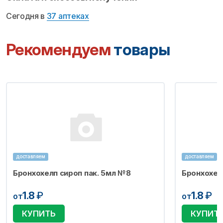
Сегодня в
37 аптеках
Рекомендуем
товары
доставляем
доставляем
Бронхохелп сироп пак. 5мл №8
Бронхохел
1.8
₽
1.8
₽
от
от
КУПИТЬ
КУПИТ