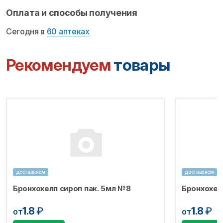
Оплата и способы получения
Сегодня в
60 аптеках
Рекомендуем
товары
доставляем
доставляем
Бронхохелп сироп пак. 5мл №8
Бронхохел
1.8
₽
1.8
₽
от
от