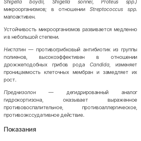
Shigella boydii, Shigella sonnei, Proteus spp.)
микроорганизмов; в отношении
Streptococcus spp.
малоактивен.
Устойчивость микроорганизмов развивается медленно
и в небольшой степени.
Нистатин
— противогрибковый антибиотик из группы
полиенов, высокоэффективен в отношении
дрожжеподобных грибов рода
Candida
, изменяет
проницаемость клеточных мембран и замедляет их
рост.
Преднизолон
— дегидрированный аналог
гидрокортизона, оказывает выраженное
противовоспалительное, противоаллергическое,
противоэкссудативное действие.
Показания