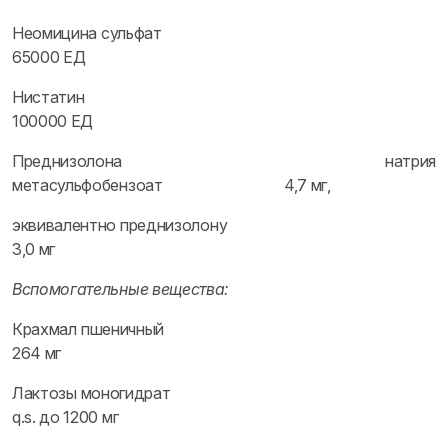
Неомицина сульфат
65000 ЕД
Нистатин
100000 ЕД
Преднизолона натрия
метасульфобензоат 4,7 мг,
эквивалентно преднизолону
3,0 мг
Вспомогательные вещества:
Крахмал пшеничный
264 мг
Лактозы моногидрат
q.s. до 1200 мг