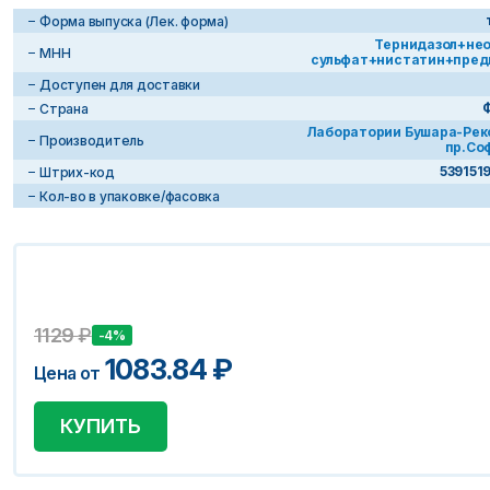
Форма выпуска (Лек. форма)
Тернидазол+не
МНН
сульфат+нистатин+пред
Доступен для доставки
Страна
Лаборатории Бушара-Рек
Производитель
пр.Со
539151
Штрих-код
Кол-во в упаковке/фасовка
1129
₽
-4%
1083.84
₽
Цена от
КУПИТЬ