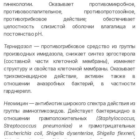
гинекологии. Оказывает противомикробное,
противовоспалительное, противопротозойное,
противогрибковое действие; обеспечивает
целостность слизистой оболочки влагалища и
постоянство pH.
Тернидазол
— противогрибковое средство из группы
производных имидазола, снижает синтез эргостерола
(составной части клеточной мембраны), изменяет
структуру и свойства клеточной мембраны. Оказывает
трихомонацидное действие, активен также в
отношении анаэробных бактерий, в частности
гарднерелл.
Неомицин
— антибиотик широкого спектра действия из
группы аминогликозидов. Действует бактерицидно в
отношении грамположительных
(Staphylococcus,
Streptococcus pneumoniae)
и грамотрицательных
(Escherichia coli, Shigella dysenteriae, Shigella flexneri,