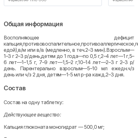
ФармВИЛАР НПО ООО
ФармВИЛАР Н
Общая информация
Восполняющее дефицит
кальция,противовоспалительное,противоаллергическое,
едой),в/м или в/в (медленно, в теч.2–3 мин).Взрослым—
1–3 г 2–3 р/день,детям до 1 года—по 0,5 г,2–4 лет—1 г,5–
6 лет—1–1,5 г, 7–9 лет—1,5–2 г,10–14 лет—2–3 г 2–3 р/
день. Парентерально взрослым—5–10 мл ежедн.ч/з
день или ч/з 2 дня, детям—1-5 мл р-ра кажд.2–3 дня.
Состав
Состав на одну таблетку:
Действующее вещество:
Кальция глюконата моногидрат — 500,0 мг;