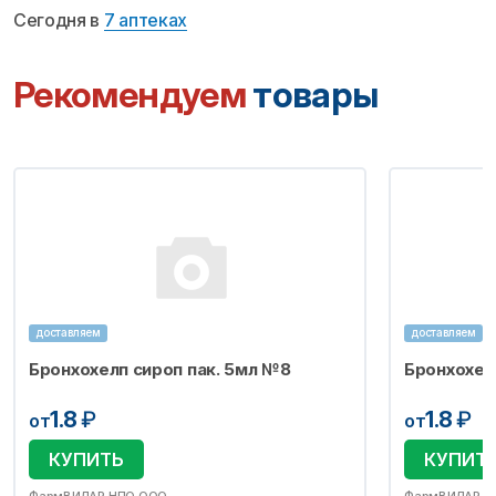
Сегодня в
7 аптеках
Рекомендуем
товары
доставляем
доставляем
Бронхохелп сироп пак. 5мл №8
Бронхохел
1.8
₽
1.8
₽
от
от
КУПИТЬ
КУПИТ