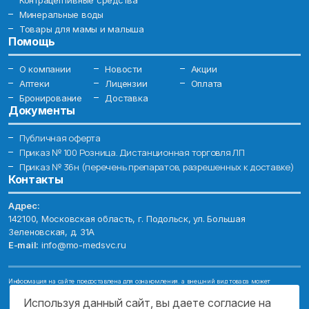
Контрацептивные средства
Минеральные воды
Товары для мамы и малыша
Помощь
О компании
Новости
Акции
Аптеки
Лицензии
Оплата
Бронирование
Доставка
Документы
Публичная оферта
Приказ № 100 Розница. Дистанционная торговля ЛП
Приказ № 36н (перечень препаратов, разрешенных к доставке)
Контакты
Адрес:
142100, Московская область, г. Подольск, ул. Большая
Зеленовская, д. 31А
E-mail:
info@mo-medsvc.ru
Информация на сайте предоставлена для ознакомления, а внешний вид товара может
отличаться от фотографий. Описание препаратов и их свойств не заменяет обращения к врачу.
Имеются противопоказания, проконсультируйтесь со специалистом!
Используя данный сайт, вы даете согласие на