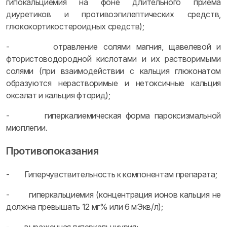
гипокальциемия на фоне длительного приема
диуретиков и противоэпилептических средств,
глюкокортикостероидных средств);
- отравление солями магния, щавелевой и
фтористоводородной кислотами и их растворимыми
солями (при взаимодействии с кальция глюконатом
образуются нерастворимые и нетоксичные кальция
оксалат и кальция фторид);
- гиперкалиемическая форма пароксизмальной
миоплегии.
Противопоказания
- Гиперчувствительность к компонентам препарата;
- гиперкальциемия (концентрация ионов кальция не
должна превышать 12 мг% или 6 мЭкв/л);