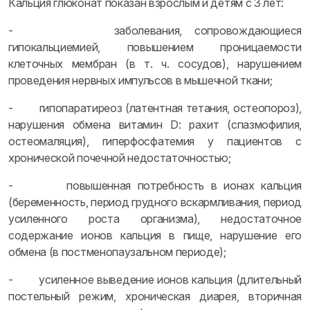
Кальция глюконат показан взрослым и детям с 3 лет:
- заболевания, сопровождающиеся
гипокальциемией, повышением проницаемости
клеточных мембран (в т. ч. сосудов), нарушением
проведения нервных импульсов в мышечной ткани;
- гипопаратиреоз (латентная тетания, остеопороз),
нарушения обмена витамин D: рахит (спазмофилия,
остеомаляция), гиперфосфатемия у пациентов с
хронической почечной недостаточностью;
- повышенная потребность в ионах кальция
(беременность, период грудного вскармливания, период
усиленного роста организма), недостаточное
содержание ионов кальция в пище, нарушение его
обмена (в постменопаузальном периоде);
- усиленное выведение ионов кальция (длительный
постельный режим, хроническая диарея, вторичная