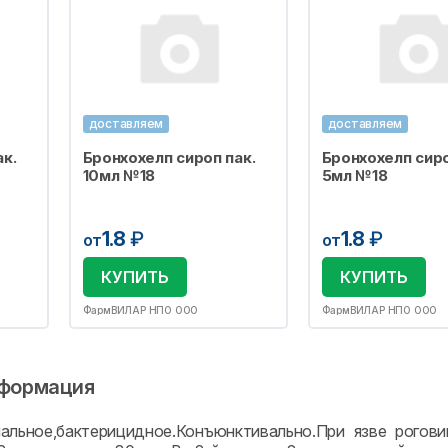
доставляем
доставляем
к.
Бронхохелп сироп пак.
Бронхохелп сиро
10мл №18
5мл №18
1.8
₽
1.8
₽
от
от
КУПИТЬ
КУПИТЬ
ФармВИЛАР НПО ООО
ФармВИЛАР НПО ООО
формация
альное,бактерицидное.Конъюнктивально.При язве рогов