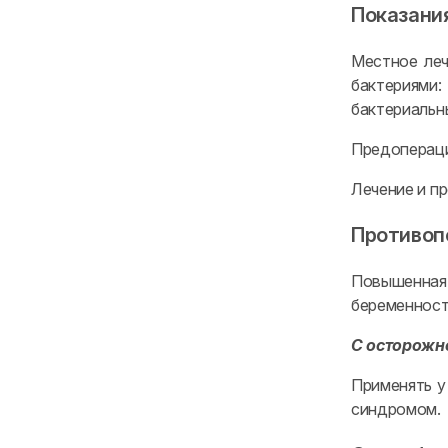
Показани
Местное леч
бактериями:
бактериальн
Предопераци
Лечение и п
Противоп
Повышенная
беременность
С осторожн
Применять у
синдромом.