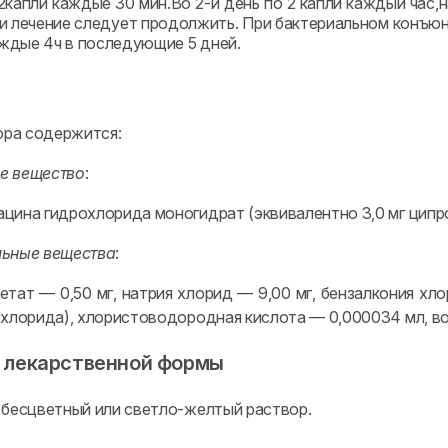
2капли каждые 30 мин.Во 2-й день по 2 капли каждый час,н
и лечение следует продолжить. При бактериальном конъюнк
аждые 4ч в последующие 5 дней.
вора содержится:
е вещество
:
цина гидрохлорида моногидрат (эквивалентно 3,0 мг ципр
льные вещества
:
етат — 0,50 мг, натрия хлорид — 9,00 мг, бензалкония хл
 хлорида), хлористоводородная кислота — 0,000034 мл, во
 лекарственной формы
 бесцветный или светло-желтый раствор.