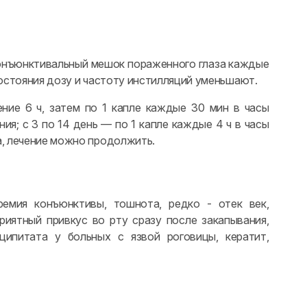
конъюнктивальный мешок пораженного глаза каждые
состояния дозу и частоту инстилляций уменьшают.
ение 6 ч, затем по 1 капле каждые 30 мин в часы
ия; с 3 по 14 день — по 1 капле каждые 4 ч в часы
а, лечение можно продолжить.
еремия конъюнктивы, тошнота, редко - отек век,
риятный привкус во рту сразу после закапывания,
ципитата у больных с язвой роговицы, кератит,