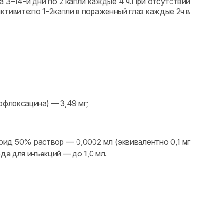
а 3–14-й дни по 2 капли каждые 4 ч.При отсутствии
тивите:по 1–2капли в пораженный глаз каждые 2ч в
офлоксацина) — 3,49 мг;
орид 50% раствор — 0,0002 мл (эквивалентно 0,1 мг
да для инъекций — до 1,0 мл.