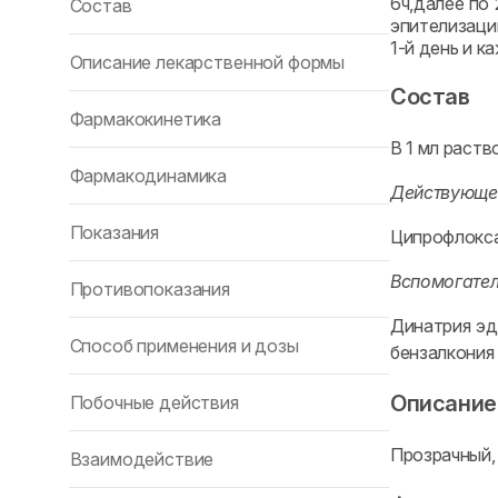
6ч,далее по 
Состав
эпителизаци
1-й день и к
Описание лекарственной формы
Состав
Фармакокинетика
В 1 мл раст
Фармакодинамика
Действующе
Показания
Ципрофлокса
Вспомогате
Противопоказания
Динатрия эд
Способ применения и дозы
бензалкония
Описание
Побочные действия
Прозрачный,
Взаимодействие