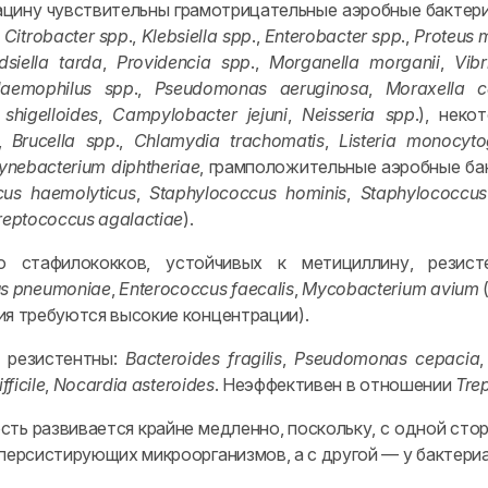
цину чувствительны грамотрицательные аэробные бактери
,
Citrobacter spp
.,
Klebsiella spp
.,
Enterobacter spp
.,
Proteus m
siella tarda
,
Providencia spp
.,
Morganella morganii
,
Vib
aemophilus spp
.,
Pseudomonas aeruginosa
,
Moraxella ca
shigelloides
,
Campylobacter jejuni
,
Neisseria spp
.), нек
,
Brucella spp
.,
Chlamydia trachomatis
,
Listeria monocyt
ynebacterium diphtheriae
, грамположительные аэробные ба
cus haemolyticus
,
Staphylococcus hominis
,
Staphylococcus
reptococcus agalactiae
).
о стафилококков, устойчивых к метициллину, резист
s
pneumoniae
,
Enterococcus faecalis
,
Mycobacterium avium
ия требуются высокие концентрации).
у резистентны:
Bacteroides fragilis
,
Pseudomonas cepacia
fficile
,
Nocardia asteroides
. Неэффективен в отношении
Tre
сть развивается крайне медленно, поскольку, с одной сто
 персистирующих микроорганизмов, а с другой — у бактери