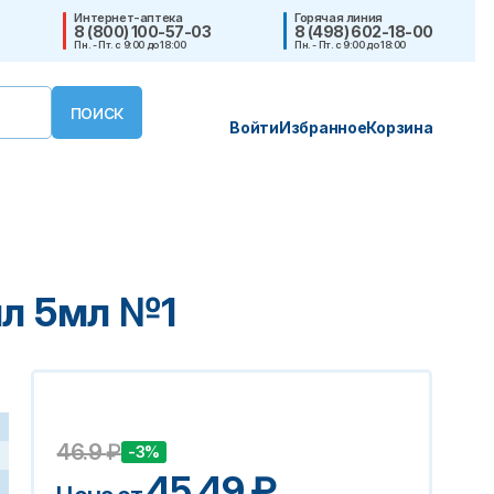
Интернет-аптека
Горячая линия
8 (800) 100-57-03
8 (498) 602-18-00
Пн. - Пт. с 9:00 до 18:00
Пн. - Пт. с 9:00 до 18:00
Войти
Избранное
Корзина
мл 5мл №1
46.9
₽
-3%
45.49
₽