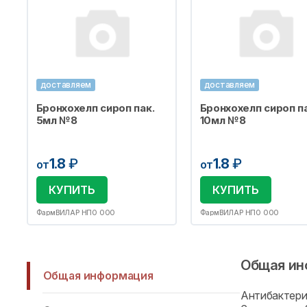
доставляем
доставляем
Бронхохелп сироп пак.
Бронхохелп сироп па
5мл №8
10мл №8
1.8
₽
1.8
₽
от
от
КУПИТЬ
КУПИТЬ
ФармВИЛАР НПО ООО
ФармВИЛАР НПО ООО
Общая ин
Общая информация
Антибактери