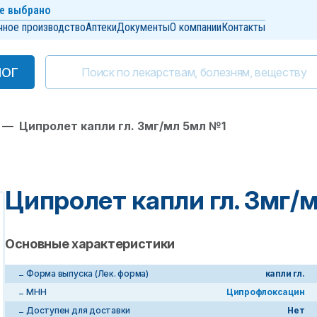
е выбрано
чное производство
Аптеки
Документы
О компании
Контакты
ЛОГ
ЛОГ
—
Ципролет капли гл. 3мг/мл 5мл №1
Ципролет капли гл. 3мг/
Основные характеристики
Форма выпуска (Лек. форма)
капли гл.
МНН
Ципрофлоксацин
Доступен для доставки
Нет