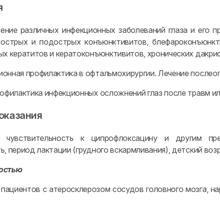
я
ение различных инфекционных заболеваний глаза и его п
 острых и подострых конъюнктивитов, блефароконъюнкти
ых кератитов и кератоконъюнктивитов, хронических дакри
онная профилактика в офтальмохирургии. Лечение после
рофилактика инфекционных осложнений глаз после травм ил
оказания
 чувствительность к ципрофлоксацину и другим пре
, период лактации (грудного вскармливания), детский возра
остью
 пациентов с атеросклерозом сосудов головного мозга, 