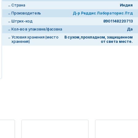
Страна
Индия
Производитель
Д-р Реддис Лабораторис Лтд
Штрих-код
8901148220713
Кол-во в упаковке/фасовка
Да
Условия хранения (место
В сухом,прохладном, защищенном
хранения)
от света месте.