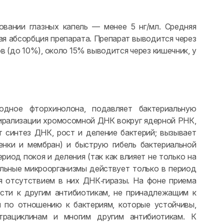
овании глазных капель — менее 5 нг/мл. Средняя
ая абсорбция препарата. Препарат выводится через
 (до 10%), около 15% выводится через кишечник, у
одное фторхинолона, подавляет бактериальную
спирализации хромосомной ДНК вокруг ядерной РНК,
т синтез ДНК, рост и деление бактерий; вызывает
енки и мембран) и быструю гибель бактериальной
риод покоя и деления (так как влияет не только на
ельные микроорганизмы действует только в период
ся отсутствием в них ДНК‑гиразы. На фоне приема
сти к другим антибиотикам, не принадлежащим к
м по отношению к бактериям, которые устойчивы,
етрациклинам и многим другим антибиотикам. К