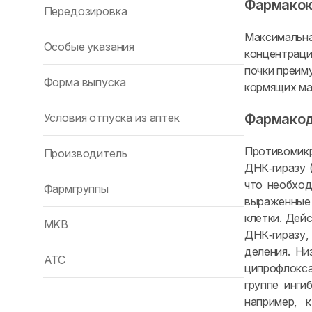
Фармакок
Передозировка
Максимальна
Особые указания
концентраци
почки преим
Форма выпуска
кормящих ма
Условия отпуска из аптек
Фармако
Противомик
Производитель
ДНК‑гиразу 
что необход
Фармгруппы
выраженные 
клетки. Дей
MKB
ДНК‑гиразу,
деления. Ни
ATC
ципрофлокса
группе инги
например, 