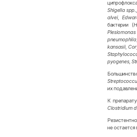
ципрофлокса
Shigella spp
.
alvei
,
Edward
бактерии (
H
Plesiomonas 
pneumophila
kansasii
,
Cor
Staphylococ
pyogenes
,
St
Большинств
Streptococcu
их подавлен
К препарат
Clostridium di
Резистентно
не остается