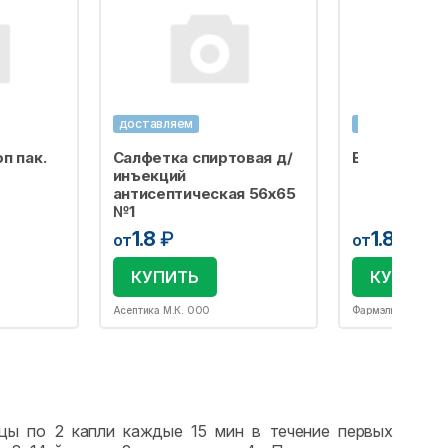
доставляем
доставляем
п пак.
Салфетка спиртовая д/
Бахилы одно
инъекций
антисептическая 56х65
№1
1.8
₽
1.8
₽
от
от
КУПИТЬ
КУПИТЬ
Асептика М.К. ООО
Фармэль ООО
ицы по 2 капли каждые 15 мин в течение первых