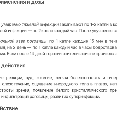
рименения и дозы
и умеренно тяжелой инфекции
закапывают по 1–2 капли в 
елой инфекции — по 2 капли каждый час. После улучшения 
иальной язве роговицы
: по 1 капле каждые 15 мин в теч
ия; на 2 день — по 1 капле каждый час в часы бодрствован
ия. Если после 14 дней терапии эпителизация не произошл
 действия
ие реакции, зуд, жжение, легкая болезненность и гип
, слезотечение, ощущение инородного тела в глазах, неп
троты зрения, появление белого кристаллического пре
, инфильтрация роговицы, развитие суперинфекции.
йствие