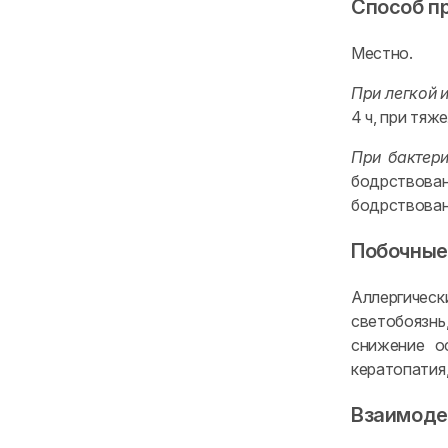
Способ п
Местно.
При легкой 
4 ч, при тяж
При бактер
бодрствован
бодрствован
Побочные
Аллергическ
светобоязнь
снижение ос
кератопатия
Взаимоде