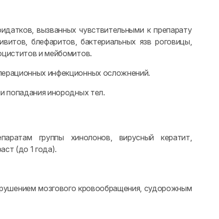
ридатков, вызванных чувствительными к препарату
витов, блефаритов, бактериальных язв роговицы,
оциститов и мейбомитов.
операционных инфекционных осложнений.
и попадания инородных тел.
паратам группы хинолонов, вирусный кератит,
ст (до 1 года).
нарушением мозгового кровообращения, судорожным