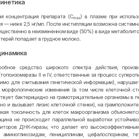
инетика
я концентрация препарата (C
) в плазме при использ
max
я — ниже 2,5 нг/мл. После инстилляции возможна системн
ущественно в неизмененном виде (50%) в виде метаболитов
терей попадает в грудное молоко.
динамика
робное средство широкого спектра действия, произв
(топоизомеразы II и IV, ответственные за процесс супер
имо для считывания генетической информации), нарушае
морфологические изменения (в том числе клеточной ст
ствует бактерицидно на грамотрицательные организмы в пе
 но и вызывает лизис клеточной стенки), на грамположит
зкая токсичность для клеток макроорганизма объясняет
цина не происходит параллельной выработки устойчиво
биторов ДНК‑гиразы, что делает его высокоэффективны
к аминогликозидам, пенициллинам, цефалоспоринам, т