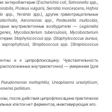
и: энтеробактерии (
Escherichia coli
,
Salmonella spp
.,
irabilis
,
Proteus vulgaris
,
Serratia marcescens
,
Hafnia
rio spp
.,
Yersinia spp
.), другие грамотрицательные
tarrhalis
,
Aeromonas spp
.,
Pasteurella multocida
,
оторые внутриклеточные возбудители —
Legionella
ogenes
,
Mycobacterium tuberculosis
,
Mycobacterium
ктерии:
Staphylococcus spp
. (
Staphylococcus aureus
,
 saprophyticus
),
Streptococcus spp
. (
Streptococcus
ентны и к ципрофлоксацину. Чувствительность
(расположенных внутриклеточно) — умеренная (для
,
Pseudomonas maltophilia
,
Ureaplasma urealyticum
,
ponema pallidum
.
роны, после действия ципрофлоксацина практически
альных клеток нет ферментов, инактивирующих его.