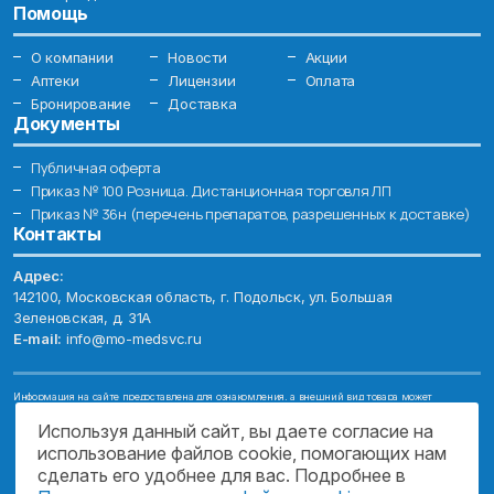
Помощь
О компании
Новости
Акции
Аптеки
Лицензии
Оплата
Бронирование
Доставка
Документы
Публичная оферта
Приказ № 100 Розница. Дистанционная торговля ЛП
Приказ № 36н (перечень препаратов, разрешенных к доставке)
Контакты
Адрес:
142100, Московская область, г. Подольск, ул. Большая
Зеленовская, д. 31А
E-mail:
info@mo-medsvc.ru
Информация на сайте предоставлена для ознакомления, а внешний вид товара может
отличаться от фотографий. Описание препаратов и их свойств не заменяет обращения к врачу.
Имеются противопоказания, проконсультируйтесь со специалистом!
Используя данный сайт, вы даете согласие на
использование файлов cookie, помогающих нам
© 2026. ГОСУДАРСТВЕННОЕ БЮДЖЕТНОЕ УЧРЕЖДЕНИЕ МОСКОВСКОЙ
ОБЛАСТИ "МОСОБЛМЕДСЕРВИС"
сделать его удобнее для вас. Подробнее в