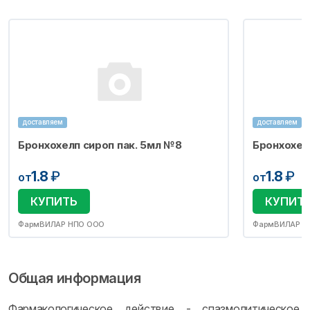
доставляем
доставляем
Бронхохелп сироп пак. 5мл №8
Бронхохел
1.8
₽
1.8
₽
от
от
КУПИТЬ
КУПИТ
ФармВИЛАР НПО ООО
ФармВИЛАР Н
Общая информация
Фармакологическое действие - спазмолитическое,