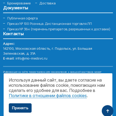
Бронирование
Доставка
Документы
Публичная оферта
Приказ № 100 Розница. Дистанционная торговля ЛП
Приказ № 36н (перечень препаратов, разрешенных к доставке)
Контакты
Адрес:
142100, Московская область, г. Подольск, ул. Большая
Зеленовская, д. 31А
E-mail:
info@mo-medsvc.ru
Информация на сайте предоставлена для ознакомления, а внешний вид товара может
отличаться от фотографий. Описание препаратов и их свойств не заменяет обращения к врачу.
Имеются противопоказания, проконсультируйтесь со специалистом!
Используя данный сайт, вы даете согласие на
использование файлов cookie, помогающих нам
© 2026. ГОСУДАРСТВЕННОЕ БЮДЖЕТНОЕ УЧРЕЖДЕНИЕ МОСКОВСКОЙ
ОБЛАСТИ "МОСОБЛМЕДСЕРВИС"
сделать его удобнее для вас. Подробнее в
Политике в отношении файлов cookies
.
ПОДДЕРЖКА САЙТА
Принять