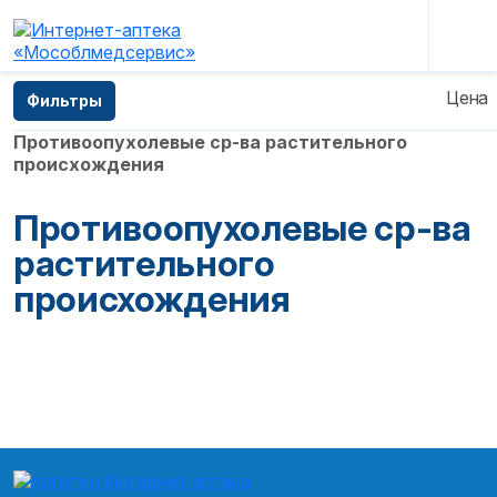
Главная
—
Каталог
—
Лекарственные препараты
Цена
Фильтры
—
Противоопухолевые ср-ва 1
—
Противоопухолевые ср-ва растительного
происхождения
Противоопухолевые ср-ва
растительного
происхождения