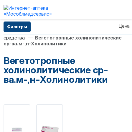
Главная
—
Каталог
—
Лекарственные препараты
Цена
Фильтры
—
Вегетотропные средства
—
Холинолитические
средства
—
Вегетотропные холинолитические
ср-ва.м-,н-Холинолитики
Вегетотропные
холинолитические ср-
ва.м-,н-Холинолитики