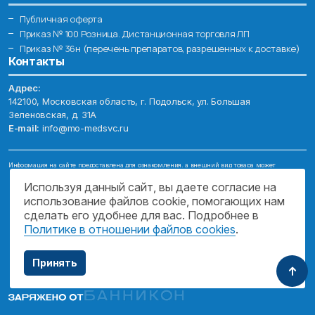
Публичная оферта
Приказ № 100 Розница. Дистанционная торговля ЛП
Приказ № 36н (перечень препаратов, разрешенных к доставке)
Контакты
Адрес:
142100, Московская область, г. Подольск, ул. Большая
Зеленовская, д. 31А
E-mail:
info@mo-medsvc.ru
Информация на сайте предоставлена для ознакомления, а внешний вид товара может
отличаться от фотографий. Описание препаратов и их свойств не заменяет обращения к врачу.
Имеются противопоказания, проконсультируйтесь со специалистом!
Используя данный сайт, вы даете согласие на
использование файлов cookie, помогающих нам
© 2026. ГОСУДАРСТВЕННОЕ БЮДЖЕТНОЕ УЧРЕЖДЕНИЕ МОСКОВСКОЙ
ОБЛАСТИ "МОСОБЛМЕДСЕРВИС"
сделать его удобнее для вас. Подробнее в
Политике в отношении файлов cookies
.
ПОДДЕРЖКА САЙТА
Принять