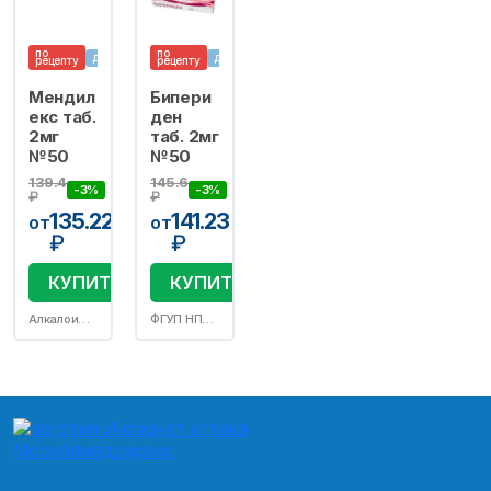
по
по
доставляем
доставляем
рецепту
рецепту
Мендил
Бипери
екс таб.
ден
2мг
таб. 2мг
№50
№50
139.4
145.6
-3%
-3%
₽
₽
135.22
141.23
от
от
₽
₽
КУПИТЬ
КУПИТЬ
Алкалоид АД Скопье
ФГУП НПЦ Фармзащита ФМБА России