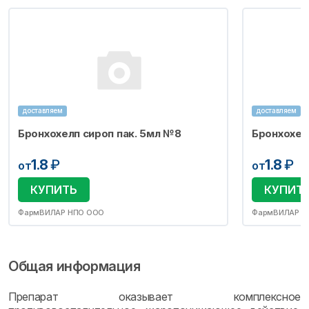
доставляем
доставляем
Бронхохелп сироп пак. 5мл №8
Бронхохел
1.8
₽
1.8
₽
от
от
КУПИТЬ
КУПИТ
ФармВИЛАР НПО ООО
ФармВИЛАР Н
Общая информация
Препарат оказывает комплексное