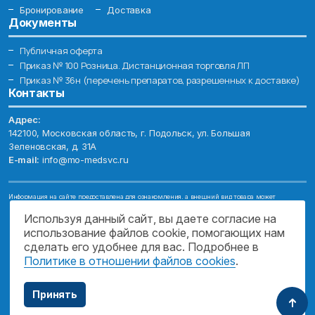
Бронирование
Доставка
Документы
Публичная оферта
Приказ № 100 Розница. Дистанционная торговля ЛП
Приказ № 36н (перечень препаратов, разрешенных к доставке)
Контакты
Адрес:
142100, Московская область, г. Подольск, ул. Большая
Зеленовская, д. 31А
E-mail:
info@mo-medsvc.ru
Информация на сайте предоставлена для ознакомления, а внешний вид товара может
отличаться от фотографий. Описание препаратов и их свойств не заменяет обращения к врачу.
Имеются противопоказания, проконсультируйтесь со специалистом!
Используя данный сайт, вы даете согласие на
использование файлов cookie, помогающих нам
© 2026. ГОСУДАРСТВЕННОЕ БЮДЖЕТНОЕ УЧРЕЖДЕНИЕ МОСКОВСКОЙ
ОБЛАСТИ "МОСОБЛМЕДСЕРВИС"
сделать его удобнее для вас. Подробнее в
Политике в отношении файлов cookies
.
ПОДДЕРЖКА САЙТА
Принять