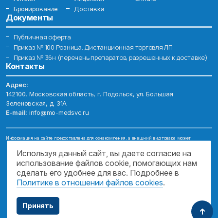
Бронирование
Доставка
Документы
Публичная оферта
Приказ № 100 Розница. Дистанционная торговля ЛП
Приказ № 36н (перечень препаратов, разрешенных к доставке)
Контакты
Адрес:
142100, Московская область, г. Подольск, ул. Большая
Зеленовская, д. 31А
E-mail:
info@mo-medsvc.ru
Информация на сайте предоставлена для ознакомления, а внешний вид товара может
отличаться от фотографий. Описание препаратов и их свойств не заменяет обращения к врачу.
Имеются противопоказания, проконсультируйтесь со специалистом!
Используя данный сайт, вы даете согласие на
использование файлов cookie, помогающих нам
© 2026. ГОСУДАРСТВЕННОЕ БЮДЖЕТНОЕ УЧРЕЖДЕНИЕ МОСКОВСКОЙ
ОБЛАСТИ "МОСОБЛМЕДСЕРВИС"
сделать его удобнее для вас. Подробнее в
Политике в отношении файлов cookies
.
ПОДДЕРЖКА САЙТА
Принять