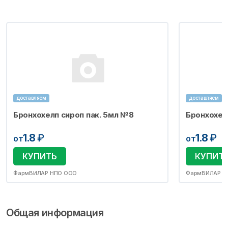
доставляем
доставляем
Бронхохелп сироп пак. 5мл №8
Бронхохел
1.8
₽
1.8
₽
от
от
КУПИТЬ
КУПИТ
ФармВИЛАР НПО ООО
ФармВИЛАР Н
Общая информация