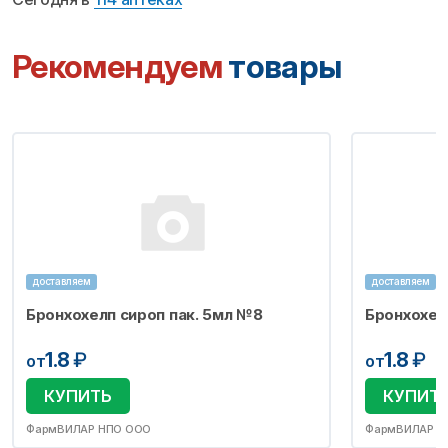
Рекомендуем
товары
доставляем
доставляем
Бронхохелп сироп пак. 5мл №8
Бронхохел
1.8
₽
1.8
₽
от
от
КУПИТЬ
КУПИТ
ФармВИЛАР НПО ООО
ФармВИЛАР Н