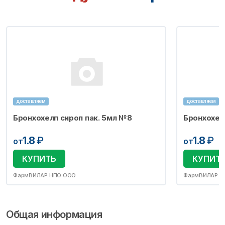
доставляем
доставляем
Бронхохелп сироп пак. 5мл №8
Бронхохел
1.8
₽
1.8
₽
от
от
КУПИТЬ
КУПИТ
ФармВИЛАР НПО ООО
ФармВИЛАР Н
Общая информация