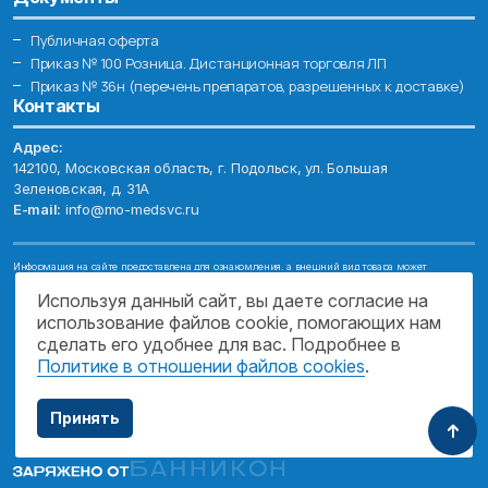
Публичная оферта
Приказ № 100 Розница. Дистанционная торговля ЛП
Приказ № 36н (перечень препаратов, разрешенных к доставке)
Контакты
Адрес:
142100, Московская область, г. Подольск, ул. Большая
Зеленовская, д. 31А
E-mail:
info@mo-medsvc.ru
Информация на сайте предоставлена для ознакомления, а внешний вид товара может
отличаться от фотографий. Описание препаратов и их свойств не заменяет обращения к врачу.
Имеются противопоказания, проконсультируйтесь со специалистом!
Используя данный сайт, вы даете согласие на
использование файлов cookie, помогающих нам
© 2026. ГОСУДАРСТВЕННОЕ БЮДЖЕТНОЕ УЧРЕЖДЕНИЕ МОСКОВСКОЙ
ОБЛАСТИ "МОСОБЛМЕДСЕРВИС"
сделать его удобнее для вас. Подробнее в
Политике в отношении файлов cookies
.
ПОДДЕРЖКА САЙТА
Принять