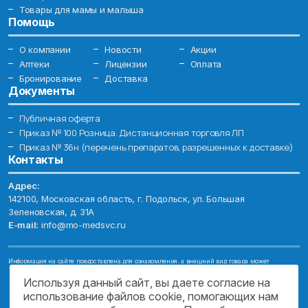
Товары для мамы и малыша
Помощь
О компании
Новости
Акции
Аптеки
Лицензии
Оплата
Бронирование
Доставка
Документы
Публичная оферта
Приказ № 100 Розница. Дистанционная торговля ЛП
Приказ № 36н (перечень препаратов, разрешенных к доставке)
Контакты
Адрес:
142100, Московская область, г. Подольск, ул. Большая
Зеленовская, д. 31А
E-mail:
info@mo-medsvc.ru
Информация на сайте предоставлена для ознакомления, а внешний вид товара может
отличаться от фотографий. Описание препаратов и их свойств не заменяет обращения к врачу.
Имеются противопоказания, проконсультируйтесь со специалистом!
Используя данный сайт, вы даете согласие на
использование файлов cookie, помогающих нам
© 2026. ГОСУДАРСТВЕННОЕ БЮДЖЕТНОЕ УЧРЕЖДЕНИЕ МОСКОВСКОЙ