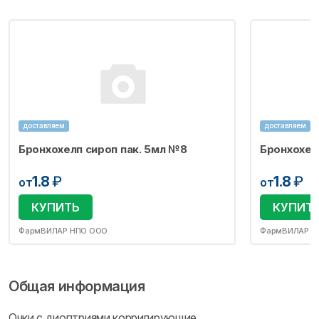
доставляем
доставляем
Бронхохелп сироп пак. 5мл №8
Бронхохел
1.8
₽
1.8
₽
от
от
КУПИТЬ
КУПИТ
ФармВИЛАР НПО ООО
ФармВИЛАР Н
Общая информация
Очки с диоптриями корригирующие