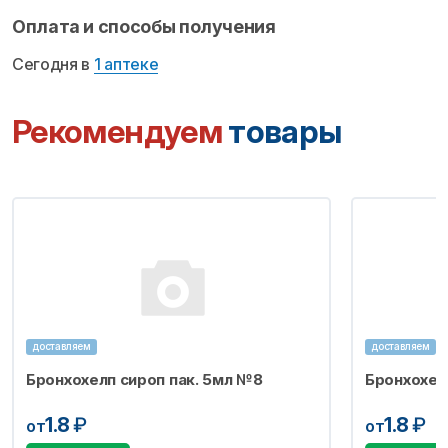
Оплата и способы получения
Сегодня в
1 аптеке
Рекомендуем
товары
доставляем
доставляем
Бронхохелп сироп пак. 5мл №8
Бронхохел
1.8
₽
1.8
₽
от
от