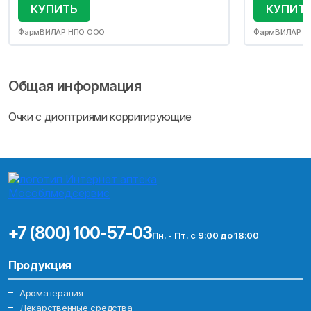
КУПИТЬ
КУПИТ
ФармВИЛАР НПО ООО
ФармВИЛАР Н
Общая информация
Очки с диоптриями корригирующие
+7 (800) 100-57-03
Пн. - Пт. с 9:00 до 18:00
Продукция
Ароматерапия
Лекарственные средства