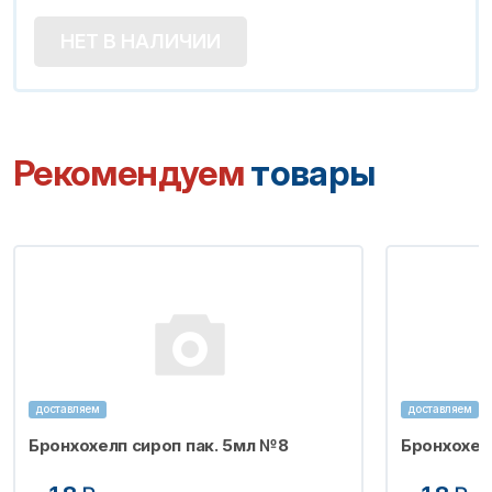
НЕТ В НАЛИЧИИ
Рекомендуем
товары
доставляем
доставляем
Бронхохелп сироп пак. 5мл №8
Бронхохел