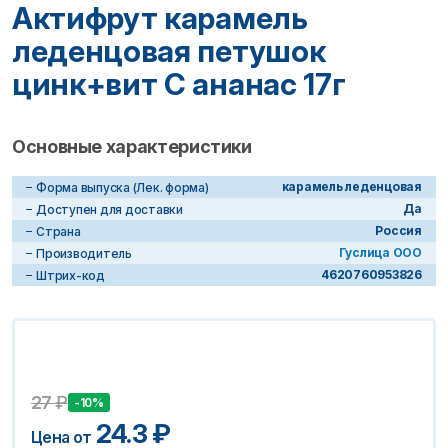
Актифрут карамель
леденцовая петушок
цинк+вит С ананас 17г
Основные характеристики
карамель леденцовая
Форма выпуска (Лек. форма)
Да
Доступен для доставки
Россия
Страна
Гуслица ООО
Производитель
4620760953826
Штрих-код
27
₽
-10%
24.3
₽
Цена от