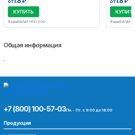
1.8
₽
1.8
₽
от
от
КУПИТЬ
КУПИТ
ФармВИЛАР НПО ООО
ФармВИЛАР Н
Общая информация
,
+7 (800) 100-57-03
Пн. - Пт. с 9:00 до 18:00
Продукция