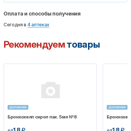
Оплата и способы получения
Сегодня в
4 аптеках
Рекомендуем
товары
доставляем
доставляем
Бронхохелп сироп пак. 5мл №8
Бронхохел
1.8
₽
1.8
₽
от
от