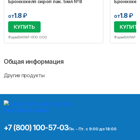
Бронхохелп сироп пак. 5мл №8
Бронхохел
1.8
₽
1.8
₽
от
от
КУПИТЬ
КУПИТ
ФармВИЛАР НПО ООО
ФармВИЛАР Н
Общая информация
Другие продукты
+7 (800) 100-57-03
Пн. - Пт. с 9:00 до 18:00