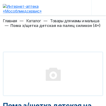
Главная
—
Каталог
—
Товары для мамы и малыша
—
Пома з/щетка детская на палец силикон (4+)
Пома з/щетка детская на