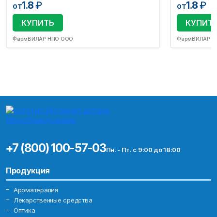
1.8
₽
1.8
₽
от
от
КУПИТЬ
КУПИТ
ФармВИЛАР НПО ООО
ФармВИЛАР Н
+7 (800) 100-57-03
Пн. - Пт. с 9:00 до 18:00
Продукция
Ароматерапия
Лекарственные средства
Оптика