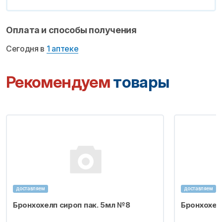
Оплата и способы получения
Сегодня в
1 аптеке
Рекомендуем
товары
доставляем
доставляем
Бронхохелп сироп пак. 5мл №8
Бронхохел