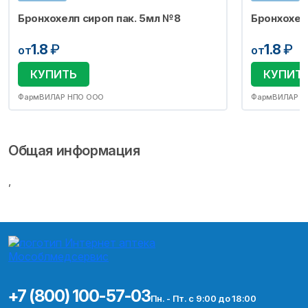
Бронхохелп сироп пак. 5мл №8
Бронхохел
1.8
₽
1.8
₽
от
от
КУПИТЬ
КУПИТ
ФармВИЛАР НПО ООО
ФармВИЛАР Н
Общая информация
,
+7 (800) 100-57-03
Пн. - Пт. с 9:00 до 18:00