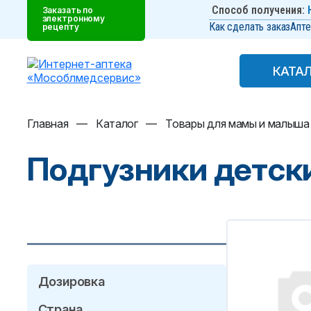
Способ получения:
Заказать по
электронному
Как сделать заказ
Апте
рецепту
КАТА
КАТА
Главная
—
Каталог
—
Товары для мамы и малыша
Подгузники детск
Дозировка
Страна