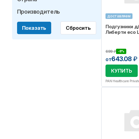
Производитель
доставляем
Подгузники д
Показать
Сбросить
Либерти eco L
699
₽
-8%
643.08
₽
от
КУПИТЬ
PAN Healthcare Privat