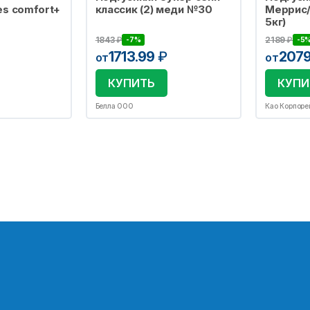
es comfort+
классик (2) меди №30
Меррис/
5кг)
1843
₽
2189
₽
-7%
-5
1713.99
₽
207
от
от
КУПИТЬ
КУПИ
Белла ООО
Као Корпор