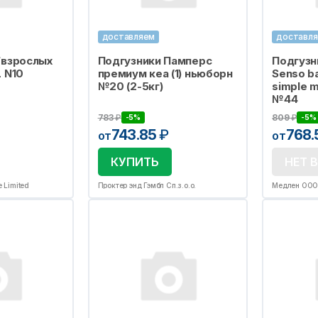
доставляем
доставл
/взрослых
Подгузники Памперс
Подгузн
 N10
премиум кеа (1) ньюборн
Senso b
№20 (2-5кг)
simple m
№44
783
₽
809
₽
-5%
-5%
743.85
₽
768
от
от
КУПИТЬ
НЕТ 
e Limited
Проктер энд Гэмбл Сп.з.о.о.
Медлен ОО