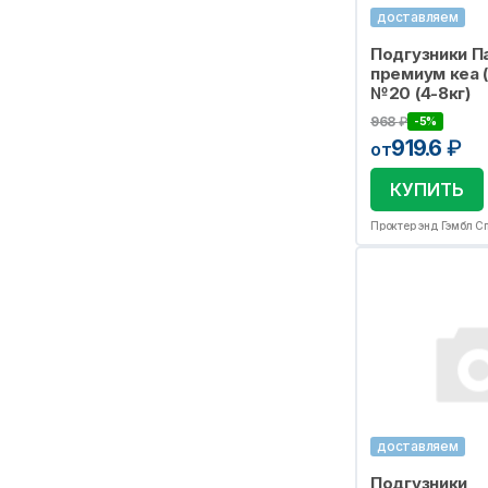
доставляем
Подгузники П
премиум кеа (
№20 (4-8кг)
968
₽
-5%
919.6
₽
от
КУПИТЬ
Проктер энд Гэмбл Сп.
доставляем
Подгузники