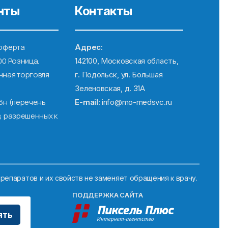
нты
Контакты
оферта
Адрес:
00 Розница.
142100, Московская область,
ная торговля
г. Подольск, ул. Большая
Зеленовская, д. 31А
6н (перечень
E-mail:
info@mo-medsvc.ru
, разрешенных к
репаратов и их свойств не заменяет обращения к врачу.
ПОДДЕРЖКА САЙТА
ять