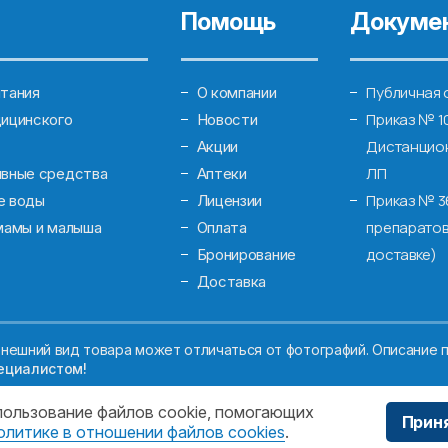
Помощь
Докуме
Публичная 
тания
О компании
Приказ № 1
ицинского
Новости
Дистанцион
Акции
ЛП
ивные средства
Аптеки
Приказ № 3
е воды
Лицензии
препаратов
мамы и малыша
Оплата
доставке)
Бронирование
Доставка
нешний вид товара может отличаться от фотографий. Описание п
ециалистом!
спользование файлов cookie, помогающих
Прин
олитике в отношении файлов cookies
.
ЖДЕНИЕ МОСКОВСКОЙ ОБЛАСТИ "МОСОБЛМЕДСЕРВИС"