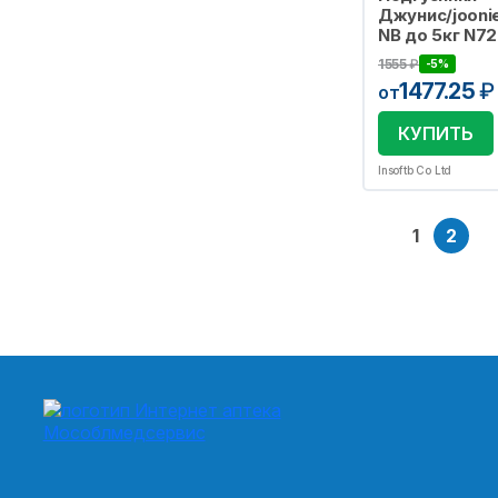
Джунис/jooni
NB до 5кг N72
1555
₽
-5%
1477.25
₽
от
КУПИТЬ
Insoftb Co Ltd
1
2