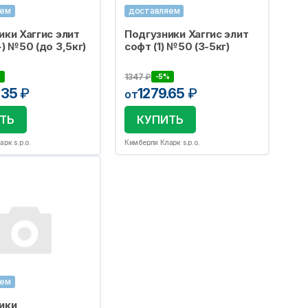
яем
доставляем
ики Хаггис элит
Подгузники Хаггис элит
) №50 (до 3,5кг)
софт (1) №50 (3-5кг)
1347
₽
%
-5%
.35
₽
1279.65
₽
от
ТЬ
КУПИТЬ
рк s.p.o.
Кимберли Кларк s.p.o.
яем
ики