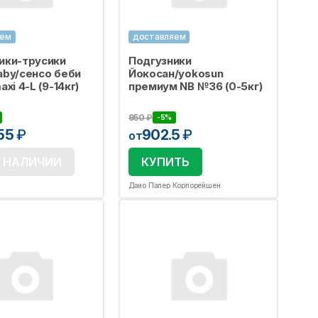
яем
доставляем
ики-трусики
Подгузники
aby/сенсо беби
Йокосан/yokosun
axi 4-L (9-14кг)
премиум NB №36 (0-5кг)
950
₽
-5%
.55
₽
902.5
₽
от
В НАЛИЧИИ
КУПИТЬ
О
Даио Папер Корпорейшен