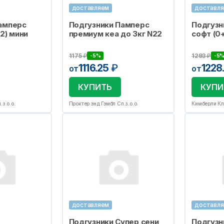
доставляем
доставл
амперс
Подгузники Памперс
Подгузн
2) мини
премиум кеа до 3кг N22
софт (0+
1175
₽
1293
₽
-5%
-5
1116.25
₽
1228
от
от
КУПИТЬ
КУПИ
з.о.о.
Проктер энд Гэмбл Сп.з.о.о.
Кимберли Кла
доставляем
доставл
Подгузники Супер сени
Подгузн