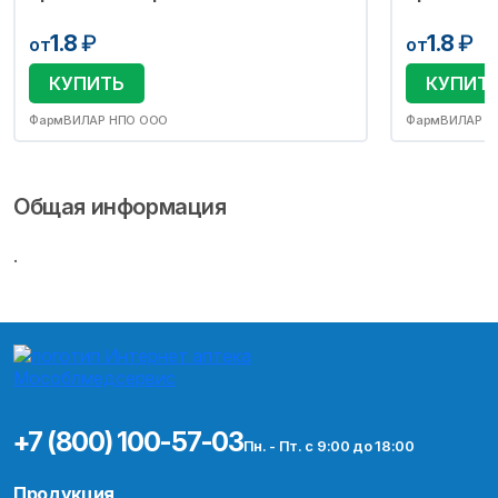
1.8
₽
1.8
₽
от
от
КУПИТЬ
КУПИТ
ФармВИЛАР НПО ООО
ФармВИЛАР Н
Общая информация
.
+7 (800) 100-57-03
Пн. - Пт. с 9:00 до 18:00
Продукция