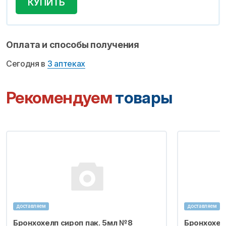
КУПИТЬ
Оплата и способы получения
Сегодня в
3 аптеках
Рекомендуем
товары
доставляем
доставляем
Бронхохелп сироп пак. 5мл №8
Бронхохел