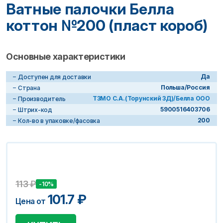
Ватные палочки Белла
коттон №200 (пласт короб)
Основные характеристики
Да
Доступен для доставки
Польша/Россия
Страна
ТЗМО С.А.(Торунский ЗД)/Белла ООО
Производитель
5900516403706
Штрих-код
200
Кол-во в упаковке/фасовка
113
₽
-10%
101.7
₽
Цена от