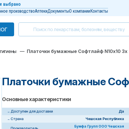
е выбрано
чное производство
Аптеки
Документы
О компании
Контакты
ЛОГ
ЛОГ
 гигиены
—
Платочки бумажные Софтлайф N10х10 3х 
Платочки бумажные Софт
Основные характеристики
Доступен для доставки
Да
Страна
Чешская Республика
Бумфа Групп ООО Чешская
Производитель