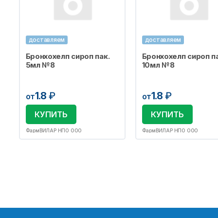
доставляем
доставляем
Бронхохелп сироп пак.
Бронхохелп сироп па
5мл №8
10мл №8
1.8
₽
1.8
₽
от
от
КУПИТЬ
КУПИТЬ
ФармВИЛАР НПО ООО
ФармВИЛАР НПО ООО