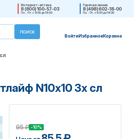
Интернет-аптека
Горячая линия
8 (800) 100-57-03
8 (498) 602-18-00
Пн. - Пт. с 9:00 до 18:00
Пн. - Пт. с 9:00 до 18:00
Войти
Избранное
Корзина
сл
лайф N10х10 3х сл
95
₽
-10%
85.5
₽