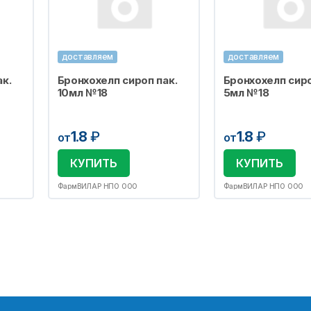
доставляем
доставляем
к.
Бронхохелп сироп пак.
Бронхохелп сиро
10мл №18
5мл №18
1.8
₽
1.8
₽
от
от
КУПИТЬ
КУПИТЬ
ФармВИЛАР НПО ООО
ФармВИЛАР НПО ООО