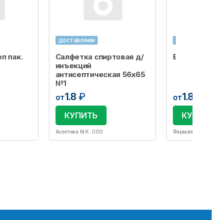
доставляем
доставляем
п пак.
Салфетка спиртовая д/
Бахилы одно
инъекций
антисептическая 56х65
№1
1.8
₽
1.8
₽
от
от
КУПИТЬ
КУПИТЬ
Асептика М.К. ООО
Фармэль ООО