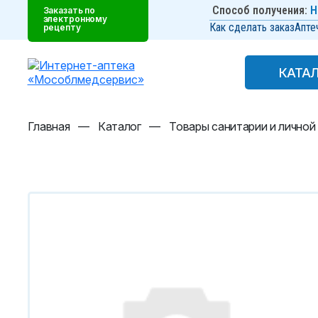
Способ получения:
Н
Заказать по
электронному
Как сделать заказ
Апте
рецепту
КАТА
КАТА
Главная
—
Каталог
—
Товары санитарии и личной