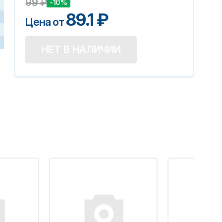
99
₽
-10%
89.1
₽
Цена от
НЕТ В НАЛИЧИИ