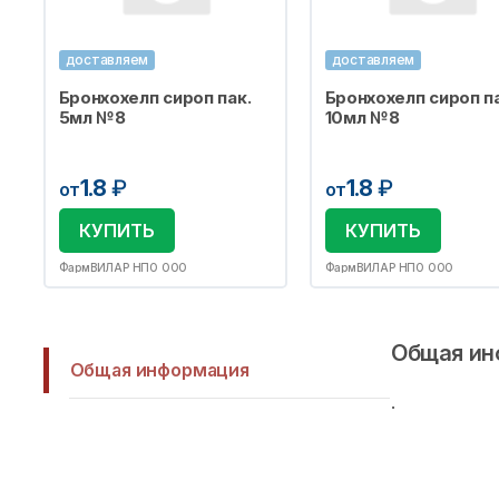
доставляем
доставляем
Бронхохелп сироп пак.
Бронхохелп сироп па
5мл №8
10мл №8
1.8
₽
1.8
₽
от
от
КУПИТЬ
КУПИТЬ
ФармВИЛАР НПО ООО
ФармВИЛАР НПО ООО
Общая ин
Общая информация
.