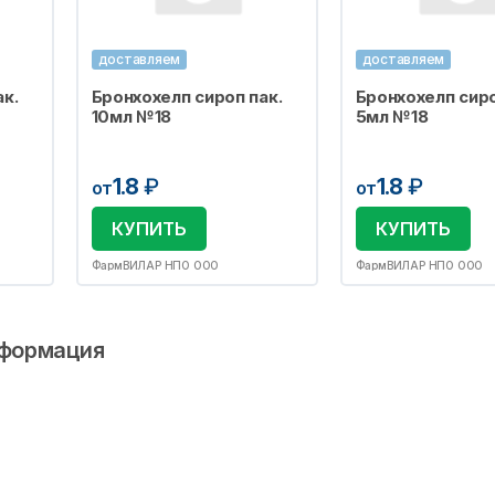
доставляем
доставляем
к.
Бронхохелп сироп пак.
Бронхохелп сиро
10мл №18
5мл №18
1.8
₽
1.8
₽
от
от
КУПИТЬ
КУПИТЬ
ФармВИЛАР НПО ООО
ФармВИЛАР НПО ООО
формация