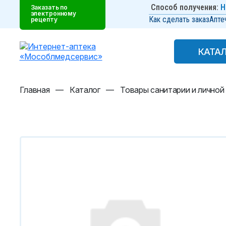
Способ получения:
Н
Заказать по
электронному
Как сделать заказ
Апте
рецепту
КАТА
КАТА
Главная
—
Каталог
—
Товары санитарии и личной