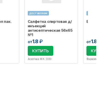
доставляем
доставляем
п пак.
Салфетка спиртовая д/
Бахилы одно
инъекций
антисептическая 56х65
№1
1.8
₽
1.8
₽
от
от
КУПИТЬ
КУПИТЬ
Асептика М.К. ООО
Фармэль ООО