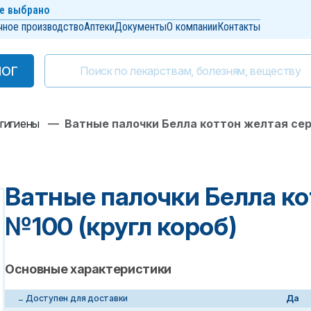
е выбрано
чное производство
Аптеки
Документы
О компании
Контакты
ЛОГ
ЛОГ
 гигиены
—
Ватные палочки Белла коттон желтая сер
Ватные палочки Белла ко
№100 (кругл короб)
Основные характеристики
Доступен для доставки
Да