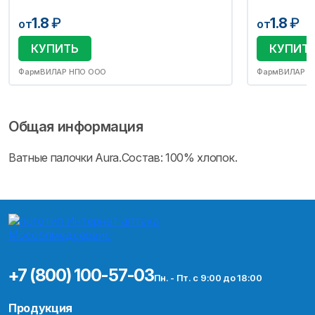
1.8
₽
1.8
₽
от
от
КУПИТЬ
КУПИТ
ФармВИЛАР НПО ООО
ФармВИЛАР Н
Общая информация
Ватные палочки Aura.Состав: 100% хлопок.
+7 (800) 100-57-03
Пн. - Пт. с 9:00 до 18:00
Продукция