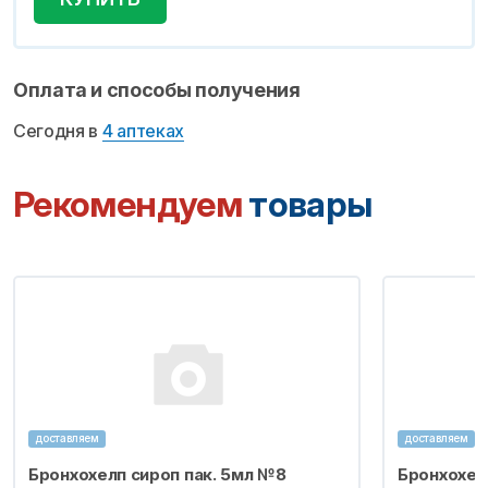
Оплата и способы получения
Сегодня в
4 аптеках
Рекомендуем
товары
доставляем
доставляем
Бронхохелп сироп пак. 5мл №8
Бронхохел