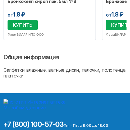
Бронхохелп сироп пак. 5мл №8
Бронхохел
1.8
₽
1.8
₽
от
от
КУПИТЬ
КУПИТ
ФармВИЛАР НПО ООО
ФармВИЛАР Н
Общая информация
Салфетки влажные, ватные диски, палочки, полотенца,
платочки
+7 (800) 100-57-03
Пн. - Пт. с 9:00 до 18:00