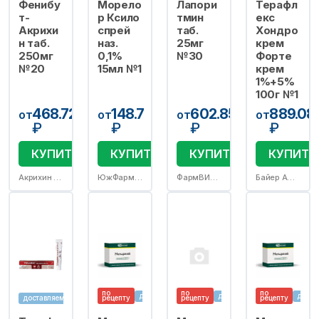
Фенибу
Морело
Лапори
Терафл
т-
р Ксило
тмин
екс
Акрихи
спрей
таб.
Хондро
н таб.
наз.
25мг
крем
250мг
0,1%
№30
Форте
№20
15мл №1
крем
1%+5%
100г №1
468.72
148.7
602.85
889.08
от
от
от
от
₽
₽
₽
₽
КУПИТЬ
КУПИТЬ
КУПИТЬ
КУПИТЬ
Акрихин ХФК АО
ЮжФарм ООО
ФармВИЛАР НПО ООО
Байер АО/пр.Нижфарм АО
по
по
по
доставляем
доставляем
доста
доставляем
рецепту
рецепту
рецепту