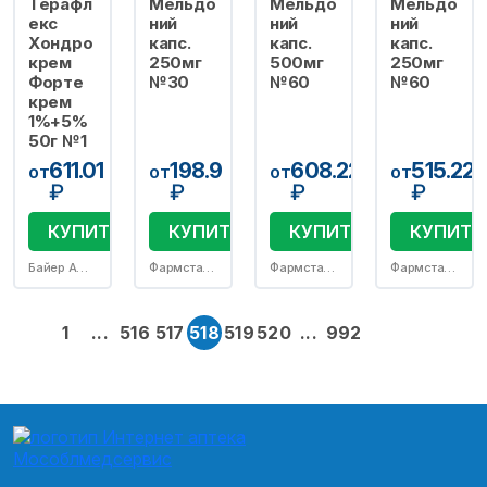
Терафл
Мельдо
Мельдо
Мельдо
екс
ний
ний
ний
Хондро
капс.
капс.
капс.
крем
250мг
500мг
250мг
Форте
№30
№60
№60
крем
1%+5%
50г №1
611.01
198.9
608.22
515.22
от
от
от
от
₽
₽
₽
₽
КУПИТЬ
КУПИТЬ
КУПИТЬ
КУПИТЬ
Байер АО/пр.Нижфарм АО
Фармстандарт-Лексредства ОАО
Фармстандарт-Лексредства ОАО
Фармстандарт-Лексредства ОАО
1
...
516
517
518
519
520
...
992