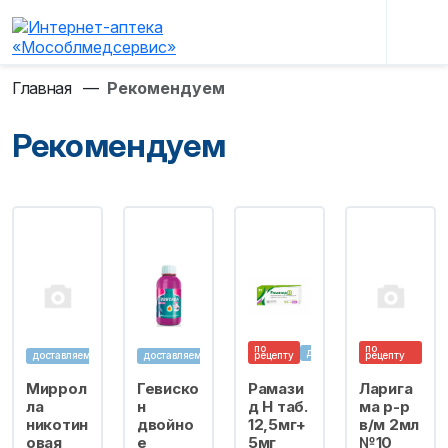
Главная
—
Рекомендуем
Рекомендуем
по
по
доставляем
доставляем
доставляем
рецепту
рецепту
Миррол
Гевиско
Рамази
Ларига
ла
н
д Н таб.
ма р-р
никотин
двойно
12,5мг+
в/м 2мл
овая
е
5мг
№10