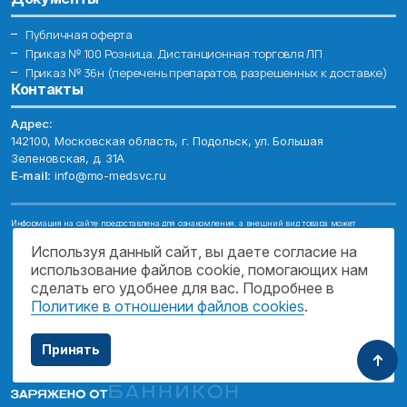
Публичная оферта
Приказ № 100 Розница. Дистанционная торговля ЛП
Приказ № 36н (перечень препаратов, разрешенных к доставке)
Контакты
Адрес:
142100, Московская область, г. Подольск, ул. Большая
Зеленовская, д. 31А
E-mail:
info@mo-medsvc.ru
Информация на сайте предоставлена для ознакомления, а внешний вид товара может
отличаться от фотографий. Описание препаратов и их свойств не заменяет обращения к врачу.
Имеются противопоказания, проконсультируйтесь со специалистом!
Используя данный сайт, вы даете согласие на
использование файлов cookie, помогающих нам
© 2026. ГОСУДАРСТВЕННОЕ БЮДЖЕТНОЕ УЧРЕЖДЕНИЕ МОСКОВСКОЙ
ОБЛАСТИ "МОСОБЛМЕДСЕРВИС"
сделать его удобнее для вас. Подробнее в
Политике в отношении файлов cookies
.
ПОДДЕРЖКА САЙТА
Принять