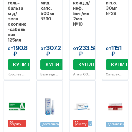
гель-
мид
конц.д/
п.п.о.
бальза
капс.
инф.
30мг
м д/
500мг
5мг/мл
№28
тела
№30
2мл
окопник
№10
-сабель
ник
125мл
190.8
307.2
233.58
1151
от
от
от
от
₽
₽
₽
₽
КУПИТЬ
КУПИТЬ
КУПИТЬ
КУПИТЬ
Королев Фарм ООО
Белмедпрепараты РУП
Атолл ООО/пр.Озон ООО
Сатерекс ООО/Фармасинтез-Тюмень ООО
по
по
доставляем
рецепту
доставляем
рецепту
доставляем