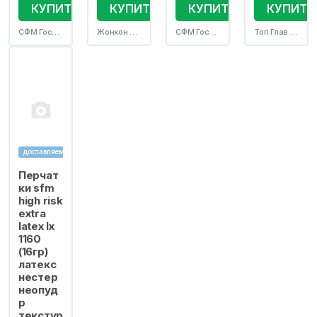
КУПИТЬ
КУПИТЬ
КУПИТЬ
КУПИТЬ
СФМ Госпиталь Продактс ГмбХ Германия
Жонхон Пулин Медикал Продактс Ко Лтд
СФМ Госпиталь Продактс ГмбХ Германия
Топ Глав Сдн Бхд
доставляем
Перчат
ки sfm
high risk
extra
latex lx
1160
(16гр)
латекс
нестер
неопуд
р
текстур