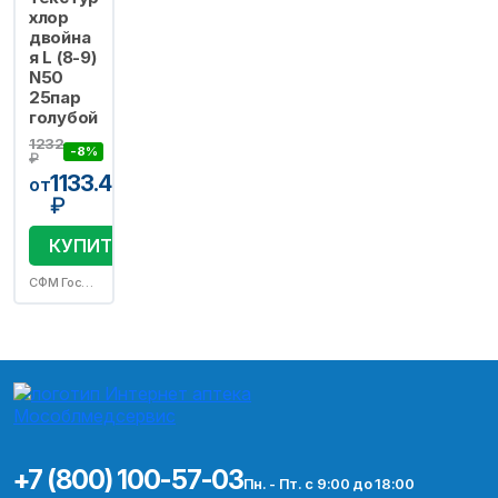
хлор
двойна
я L (8-9)
N50
25пар
голубой
1232
-8%
₽
1133.44
от
₽
КУПИТЬ
СФМ Госпиталь Продактс ГмбХ
+7 (800) 100-57-03
Пн. - Пт. с 9:00 до 18:00