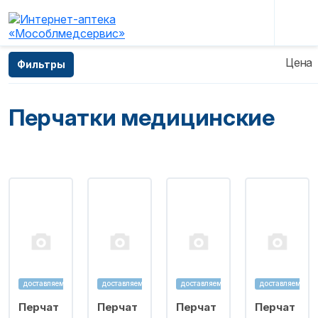
Главная
—
Каталог
—
Изделия медицинского
Цена
Фильтры
назначения
—
Перчатки медицинские
Перчатки медицинские
доставляем
доставляем
доставляем
доставляем
Перчат
Перчат
Перчат
Перчат