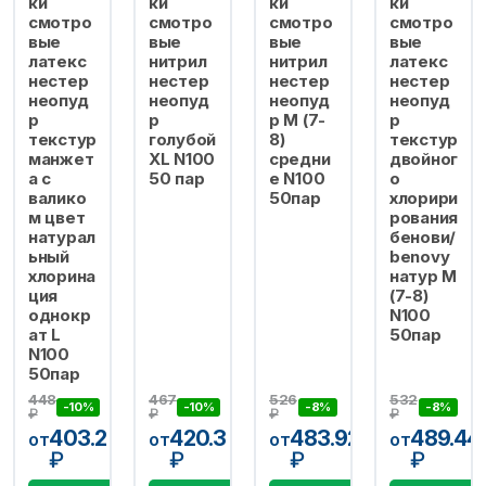
ки
ки
ки
ки
смотро
смотро
смотро
смотро
вые
вые
вые
вые
латекс
нитрил
нитрил
латекс
нестер
нестер
нестер
нестер
неопуд
неопуд
неопуд
неопуд
р
р
р M (7-
р
текстур
голубой
8)
текстур
манжет
XL N100
средни
двойног
а с
50 пар
е N100
о
валико
50пар
хлорири
м цвет
рования
натурал
бенови/
ьный
benovy
хлорина
натур M
ция
(7-8)
однокр
N100
ат L
50пар
N100
50пар
448
467
526
532
-10%
-10%
-8%
-8%
₽
₽
₽
₽
403.2
420.3
483.92
489.44
от
от
от
от
₽
₽
₽
₽