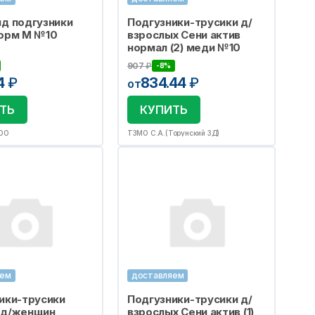
д подгузники
Подгузники-трусики д/
орм M №10
взрослых Сени актив
нормал (2) меди №10
907
₽
-8%
4
₽
834.44
₽
от
ТЬ
КУПИТЬ
ООО
ТЗМО С.А.(Торунский ЗД)
яем
доставляем
ики-трусики
Подгузники-трусики д/
 д/женщин
взрослых Сени актив (1)