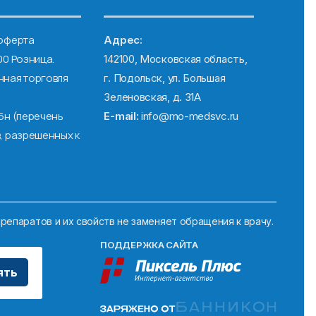
оферта
Адрес:
00 Розница.
142100, Московская область,
ная торговля
г. Подольск, ул. Большая
Зеленовская, д. 31А
6н (перечень
E-mail:
info@mo-medsvc.ru
, разрешенных к
репаратов и их свойств не заменяет обращения к врачу.
ПОДДЕРЖКА САЙТА
ять