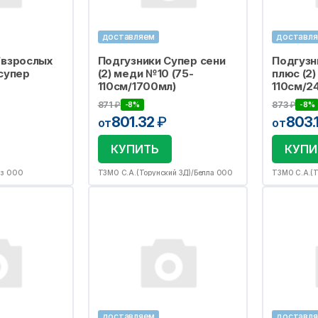
доставляем
доставл
/взрослых
Подгузники Супер сени
Подгузн
 супер
(2) меди №10 (75-
плюс (2)
110см/1700мл)
110см/2
871
₽
873
₽
-8%
-8%
801.32
₽
803.
от
от
КУПИТЬ
КУПИ
из ООО
ТЗМО С.А.(Торунский ЗД)/Белла ООО
ТЗМО С.А.(Т
доставляем
доставл