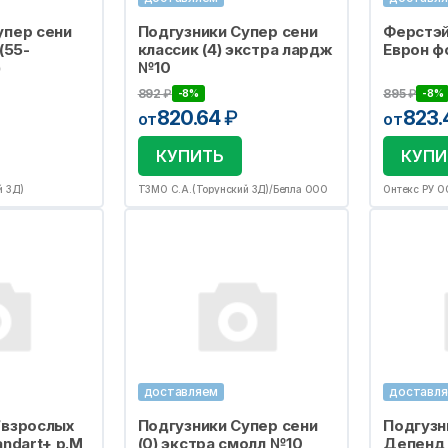
упер сени
Подгузники Супер сени
Ферстэй
(55-
классик (4) экстра лардж
Еврон ф
)
№10
892
₽
895
₽
-8%
-8%
820.64
₽
823.
от
от
КУПИТЬ
КУПИ
й ЗД)
ТЗМО С.А.(Торунский ЗД)/Белла ООО
Онтекс РУ 
доставляем
доставл
/взрослых
Подгузники Супер сени
Подгузн
andart+ р.M
(0) экстра смолл №10
Депенд