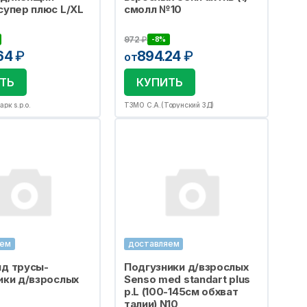
супер плюс L/XL
смолл №10
972
₽
-8%
64
₽
894.24
₽
от
ТЬ
КУПИТЬ
рк s.p.o.
ТЗМО С.А.(Торунский ЗД)
яем
доставляем
д трусы-
Подгузники д/взрослых
ики д/взрослых
Senso med standart plus
р.L (100-145см обхват
талии) N10