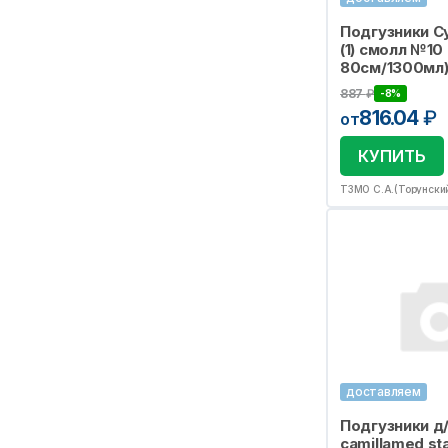
Подгузники С
(1) смолл №10 
80см/1300мл
887
₽
-8%
816.04
₽
от
КУПИТЬ
ТЗМО С.А.(Торунски
доставляем
Подгузники д
camillamed st