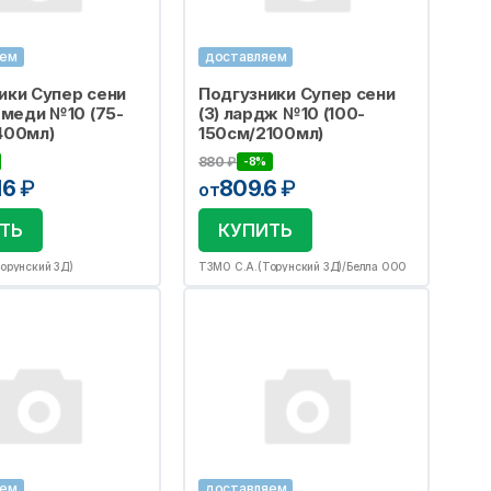
яем
доставляем
ики Супер сени
Подгузники Супер сени
 меди №10 (75-
(3) лардж №10 (100-
400мл)
150см/2100мл)
880
₽
-8%
16
₽
809.6
₽
от
ТЬ
КУПИТЬ
орунский ЗД)
ТЗМО С.А.(Торунский ЗД)/Белла ООО
яем
доставляем