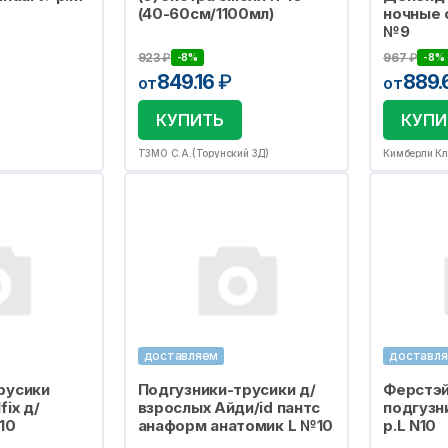
(40-60см/1100мл)
ночные 
№9
923
₽
967
₽
-8%
-8%
849.16
₽
889.
от
от
КУПИТЬ
КУПИ
ТЗМО С.А.(Торунский ЗД)
Кимберли Кла
доставляем
доставл
русики
Подгузники-трусики д/
Ферстэй
fix д/
взрослых Айди/id пантс
подгузн
10
анаформ анатомик L №10
р.L N10