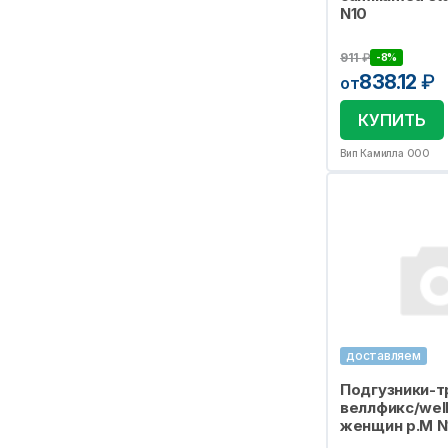
N10
911
₽
-8%
838.12
₽
от
КУПИТЬ
Вип Камилла ООО
доставляем
Подгузники-т
веллфикс/well
женщин р.M N