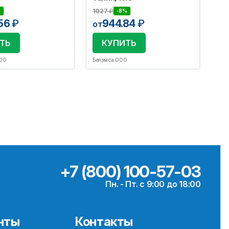
1027
₽
%
-8%
.56
₽
944.84
₽
от
ТЬ
КУПИТЬ
ООО
Белэмса ООО
+7 (800) 100-57-03
Пн. - Пт. с 9:00 до 18:00
нты
Контакты