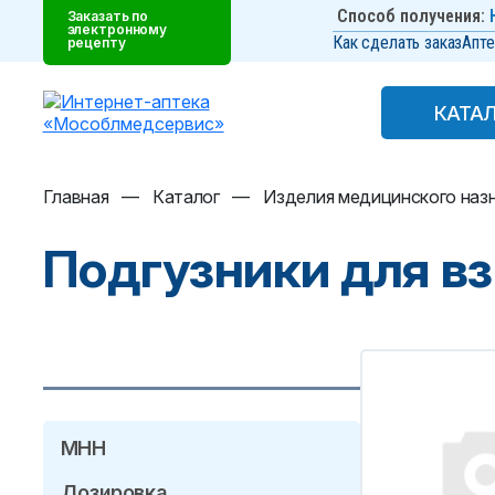
Способ получения:
Заказать по
электронному
Как сделать заказ
Апте
рецепту
КАТА
КАТА
Главная
—
Каталог
—
Изделия медицинского наз
Подгузники для в
МНН
Дозировка