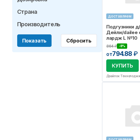
Страна
доставляем
Производитель
Подгузники д
Дейли/dailee
лардж L №10
Показать
Сбросить
864
₽
-8%
794.88
₽
от
КУПИТЬ
Драйлок Текнолодж
доставляем