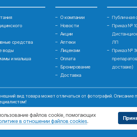
Публичная 
тания
О компании
Приказ № 1
ицинского
Новости
Дистанцион
Акции
ЛП
ивные средства
Аптеки
Приказ № 3
е воды
Лицензии
препаратов
мамы и малыша
Оплата
доставке)
Бронирование
Доставка
нешний вид товара может отличаться от фотографий. Описание п
ециалистом!
спользование файлов cookie, помогающих
Прин
олитике в отношении файлов cookies
.
ЖДЕНИЕ МОСКОВСКОЙ ОБЛАСТИ "МОСОБЛМЕДСЕРВИС"