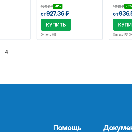
1008
₽
1018
₽
-8%
-8
927.36
₽
936
от
от
КУПИТЬ
КУПИ
Онтекс НВ
Онтекс РУ 
4
Помощь
Докуме