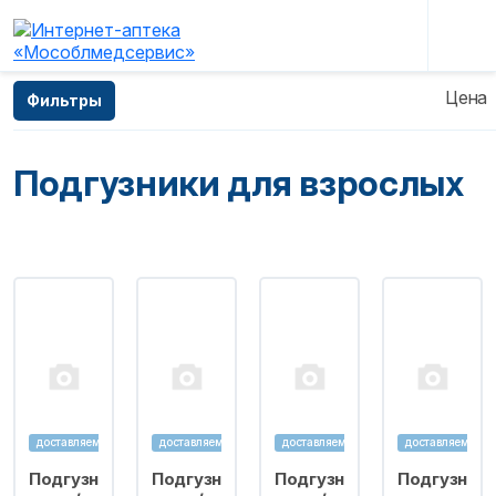
Главная
—
Каталог
—
Изделия медицинского
Цена
Фильтры
назначения
—
Подгузники для взрослых
Подгузники для взрослых
доставляем
доставляем
доставляем
доставляем
Подгузн
Подгузн
Подгузн
Подгузн