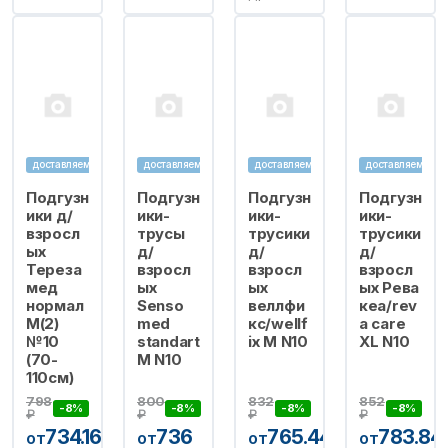
доставляем
доставляем
доставляем
доставляем
Подгузн
Подгузн
Подгузн
Подгузн
ики д/
ики-
ики-
ики-
взросл
трусы
трусики
трусики
ых
д/
д/
д/
Тереза
взросл
взросл
взросл
мед
ых
ых
ых Рева
нормал
Senso
веллфи
кеа/rev
M(2)
med
кс/wellf
a care
№10
standart
ix M N10
XL N10
(70-
M N10
110см)
798
800
832
852
-8%
-8%
-8%
-8%
₽
₽
₽
₽
734.16
736
765.44
783.84
от
от
от
от