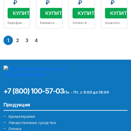
₽
₽
₽
₽
КУПИТЬ
КУПИТЬ
КУПИТЬ
КУПИТЬ
Еврофил С.р.л.
Белэмса ООО
Онтекс БВБА
Quanzhou Tianjiao Lady And Babys Hygiens Supply Co Ltd
1
2
3
4
+7 (800) 100-57-03
Пн. - Пт. с 9:00 до 18:00
Продукция
Ароматерапия
Лекарственные средства
Оптика