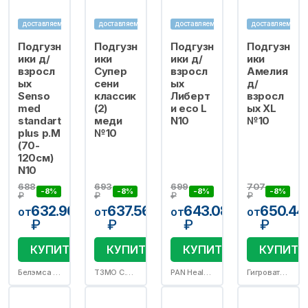
доставляем
доставляем
доставляем
доставляем
Подгузн
Подгузн
Подгузн
Подгузн
ики д/
ики
ики д/
ики
взросл
Супер
взросл
Амелия
ых
сени
ых
д/
Senso
классик
Либерт
взросл
med
(2)
и eco L
ых XL
standart
меди
N10
№10
plus р.M
№10
(70-
120см)
N10
688
693
699
707
-8%
-8%
-8%
-8%
₽
₽
₽
₽
632.96
637.56
643.08
650.44
от
от
от
от
₽
₽
₽
₽
КУПИТЬ
КУПИТЬ
КУПИТЬ
КУПИТЬ
Белэмса ООО
ТЗМО С.А.(Торунский ЗД)/Белла ООО
PAN Healthcare Private Limited
Гигровата-СПб ЗАО