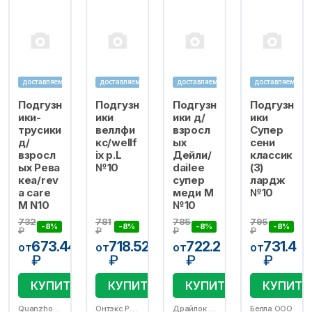
доставляем
доставляем
доставляем
доставляем
Подгузн
Подгузн
Подгузн
Подгузн
ики-
ики
ики д/
ики
трусики
веллфи
взросл
Супер
д/
кс/wellf
ых
сени
взросл
ix р.L
Дейли/
классик
ых Рева
№10
dailee
(3)
кеа/rev
супер
лардж
a care
меди M
№10
M N10
№10
732
781
785
795
-8%
-8%
-8%
-8%
₽
₽
₽
₽
673.44
718.52
722.2
731.4
от
от
от
от
₽
₽
₽
₽
КУПИТЬ
КУПИТЬ
КУПИТЬ
КУПИТЬ
Quanzhou Tianjiao Lady And Babys Hygiens Supply Co Ltd
Онтэкс РУ ООО
Драйлок Текнолоджиз ООО
Белла ООО